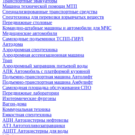
Транспортные эвакуаторы
Машина технической помощи МТП
Специализированные транспортные средства
Спецтехника для перевозки взрывчатых веществ
Передвижные столовые
Командно-штабные машины и автомобили для МЧС
Медицинские автомобили
Самоходные подъемники ТСПП-ГИРД
Автодома
Аэродромная спецтехника
Аэродромная ассенизационная машина
Трап
Аэродромный заправщик питьевой воды
АПК Автомобиль с платформой кузовной
Подъемно-транспортная машина Автолифт
Подъемно-транспортная машина Амбулифт
Самоходная площадка обслуживания СПО
Передвижные лаборатории
Изотермические фургоны
Вагон-дома
Коммунальная техника
Емкостная спецтехника
АЦН Автоцистерны нефтевозы
АТЗ Автотопливозаправщики
АЦПТ Автоцистерны для воды