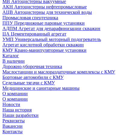
МВ Автоцистерны вакуумные
АКН Автоцистерны нефтепромысловые
АЦВ Автоцистерны для технической воды
Промысловая спецтехника
ППУ Передвижные паровые установки
АДПМ Агрегат для депарафинизации скважин
ЦА Цементированный агрегат
УМП Универсальный моторный подогреватель
Агрегат кислотной обработки скважин
КМУ Крано-манипуляторные установки
Каталог
В наличии
Дорожно-уборочная техника
Маслостанции и маслораздаточные комплексы с КМУ
Бортовые автомобили с КМУ
Седельные тягачи с КМУ
Медицинские и санитарные машины
О компании
О компании
Новости
Наша история
Наши разработки
Реквизиты
Вакансии
Контакты