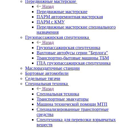
Передвижные мастерские
Назад
Передвижные мастерские
ПАРМ авторемонтная мастерская
ПАРМ с КМУ
Передвижные мастерские специального
назначения
Грузопассажирская спецтехника
Назад
Грузопассажирская спецтехника
Вахтовые автобусы серии "Берлога"
Транспортно-бытовые машины ТБМ
ГПА грузопассажирская спецтехника
Маслораздаточные станции
Бортовые автомобили
Седельные тягачи
Специальная техника
Назад
Специальная техника
Транспортные эвакуаторы
Машина технической помощи МТП
Специализированные транспортные
средства
Спецтехника для перевозки взрывчатых
веществ