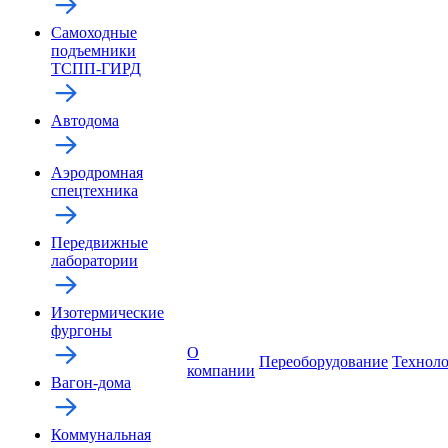
Самоходные
подъемники
ТСПП-ГИРД
Автодома
Аэродромная
спецтехника
Передвижные
лаборатории
Изотермические
фургоны
О
Переоборудование
Технол
компании
Вагон-дома
Коммунальная