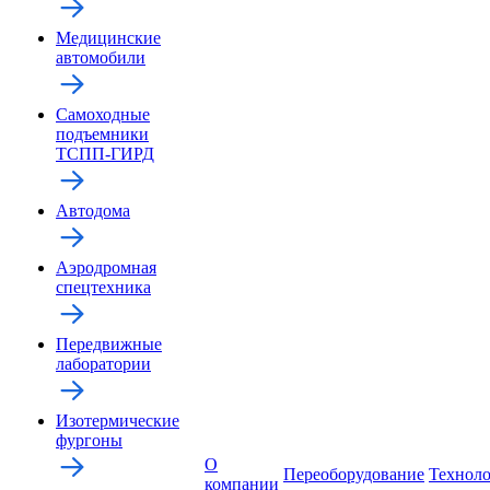
Медицинские
автомобили
Самоходные
подъемники
ТСПП-ГИРД
Автодома
Аэродромная
спецтехника
Передвижные
лаборатории
Изотермические
фургоны
О
Переоборудование
Технол
компании