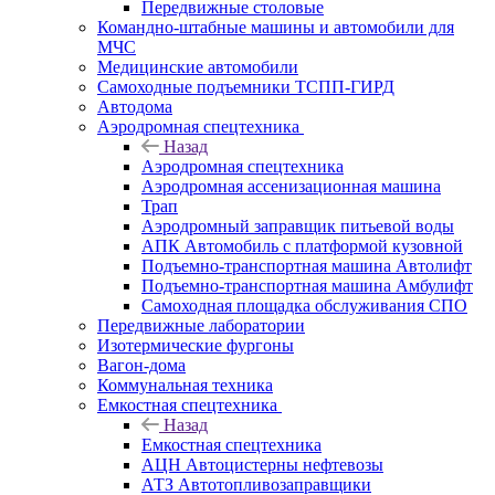
Передвижные столовые
Командно-штабные машины и автомобили для
МЧС
Медицинские автомобили
Самоходные подъемники ТСПП-ГИРД
Автодома
Аэродромная спецтехника
Назад
Аэродромная спецтехника
Аэродромная ассенизационная машина
Трап
Аэродромный заправщик питьевой воды
АПК Автомобиль с платформой кузовной
Подъемно-транспортная машина Автолифт
Подъемно-транспортная машина Амбулифт
Самоходная площадка обслуживания СПО
Передвижные лаборатории
Изотермические фургоны
Вагон-дома
Коммунальная техника
Емкостная спецтехника
Назад
Емкостная спецтехника
АЦН Автоцистерны нефтевозы
АТЗ Автотопливозаправщики