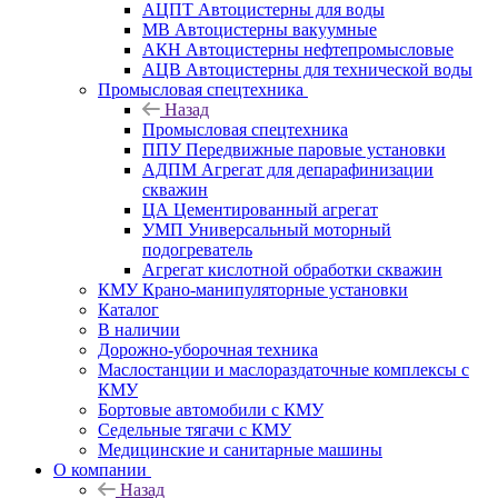
АЦПТ Автоцистерны для воды
МВ Автоцистерны вакуумные
АКН Автоцистерны нефтепромысловые
АЦВ Автоцистерны для технической воды
Промысловая спецтехника
Назад
Промысловая спецтехника
ППУ Передвижные паровые установки
АДПМ Агрегат для депарафинизации
скважин
ЦА Цементированный агрегат
УМП Универсальный моторный
подогреватель
Агрегат кислотной обработки скважин
КМУ Крано-манипуляторные установки
Каталог
В наличии
Дорожно-уборочная техника
Маслостанции и маслораздаточные комплексы с
КМУ
Бортовые автомобили с КМУ
Седельные тягачи с КМУ
Медицинские и санитарные машины
О компании
Назад