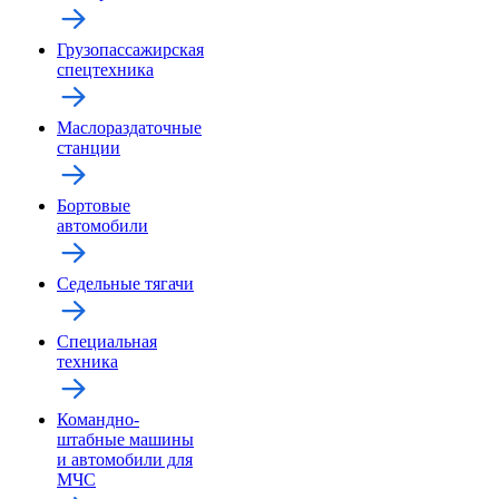
Грузопассажирская
спецтехника
Маслораздаточные
станции
Бортовые
автомобили
Седельные тягачи
Специальная
техника
Командно-
штабные машины
и автомобили для
МЧС