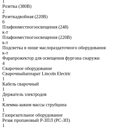
1
Розетка (380В)
2
Розеткадвойная (220В)
6
Плафонместногоосвещения (248)
к-т
Плафонместногоосвещения (220В)
к-т
Подсветка в нише маслораздаточного оборудования
к-т
Фарапрожектор для освещения фургона снаружи
4
Сварочное оборудование
Сварочныйаппарат Lincoln Electric
1
Кабель сварочный
1
Держатель электродов
1
Клемма-зажим массы струбцина
1
Газорезательное оборудование
Резак пропановый Р-ЗПЛ (РС-ЗП)
1