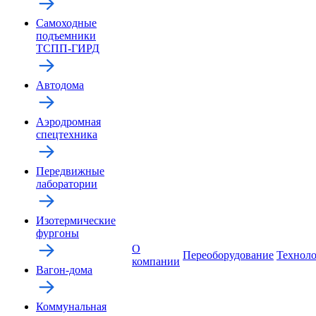
Самоходные
подъемники
ТСПП-ГИРД
Автодома
Аэродромная
спецтехника
Передвижные
лаборатории
Изотермические
фургоны
О
Переоборудование
Технол
компании
Вагон-дома
Коммунальная