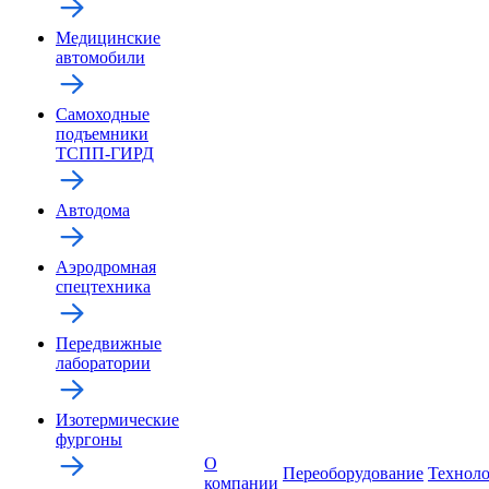
Медицинские
автомобили
Самоходные
подъемники
ТСПП-ГИРД
Автодома
Аэродромная
спецтехника
Передвижные
лаборатории
Изотермические
фургоны
О
Переоборудование
Технол
компании