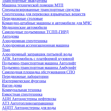
Транспортные эвакуаторы
Машина технической помощи МТП
Специализированные транспортные средства
Спецтехника для перевозки взрывчатых веществ
Передвижные столовые
Командно-штабные машины и автомобили для МЧС
Медицинские автомобили
Самоходные подъемники ТСПП-ГИРД
Автодома
Аэродромная спецтехника
Аэродромная ассенизационная машина
Трап
Аэродромный заправщик питьевой воды
АПК Автомобиль с платформой кузовной
Подъемно-транспортная машина Автолифт
Подъемно-транспортная машина Амбулифт
Самоходная площадка обслуживания СПО
Передвижные лаборатории
Изотермические фургоны
Вагон-дома
Коммунальная техника
Емкостная спецтехника
АЦН Автоцистерны нефтевозы
АТЗ Автотопливозаправщики
АЦПТ Автоцистерны для воды