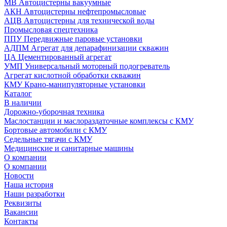
МВ Автоцистерны вакуумные
АКН Автоцистерны нефтепромысловые
АЦВ Автоцистерны для технической воды
Промысловая спецтехника
ППУ Передвижные паровые установки
АДПМ Агрегат для депарафинизации скважин
ЦА Цементированный агрегат
УМП Универсальный моторный подогреватель
Агрегат кислотной обработки скважин
КМУ Крано-манипуляторные установки
Каталог
В наличии
Дорожно-уборочная техника
Маслостанции и маслораздаточные комплексы с КМУ
Бортовые автомобили с КМУ
Седельные тягачи с КМУ
Медицинские и санитарные машины
О компании
О компании
Новости
Наша история
Наши разработки
Реквизиты
Вакансии
Контакты