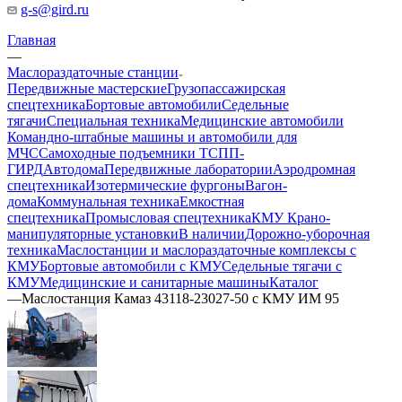
g-s@gird.ru
Главная
—
Маслораздаточные станции
Передвижные мастерские
Грузопассажирская
спецтехника
Бортовые автомобили
Седельные
тягачи
Специальная техника
Медицинские автомобили
Командно-штабные машины и автомобили для
МЧС
Самоходные подъемники ТСПП-
ГИРД
Автодома
Передвижные лаборатории
Аэродромная
спецтехника
Изотермические фургоны
Вагон-
дома
Коммунальная техника
Емкостная
спецтехника
Промысловая спецтехника
КМУ Крано-
манипуляторные установки
В наличии
Дорожно-уборочная
техника
Маслостанции и маслораздаточные комплексы с
КМУ
Бортовые автомобили с КМУ
Седельные тягачи с
КМУ
Медицинские и санитарные машины
Каталог
—
Маслостанция Камаз 43118-23027-50 с КМУ ИМ 95