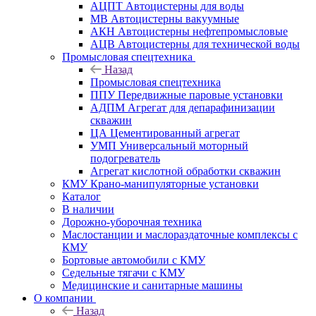
АЦПТ Автоцистерны для воды
МВ Автоцистерны вакуумные
АКН Автоцистерны нефтепромысловые
АЦВ Автоцистерны для технической воды
Промысловая спецтехника
Назад
Промысловая спецтехника
ППУ Передвижные паровые установки
АДПМ Агрегат для депарафинизации
скважин
ЦА Цементированный агрегат
УМП Универсальный моторный
подогреватель
Агрегат кислотной обработки скважин
КМУ Крано-манипуляторные установки
Каталог
В наличии
Дорожно-уборочная техника
Маслостанции и маслораздаточные комплексы с
КМУ
Бортовые автомобили с КМУ
Седельные тягачи с КМУ
Медицинские и санитарные машины
О компании
Назад