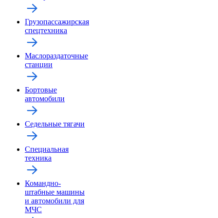
Грузопассажирская
спецтехника
Маслораздаточные
станции
Бортовые
автомобили
Седельные тягачи
Специальная
техника
Командно-
штабные машины
и автомобили для
МЧС