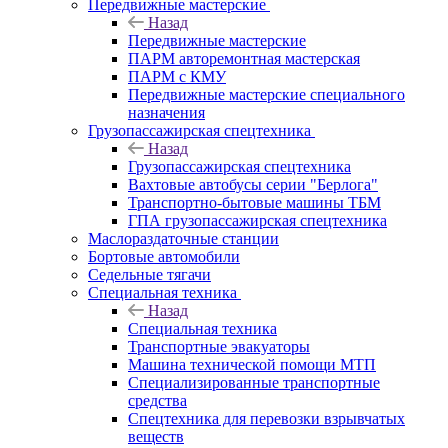
Передвижные мастерские
Назад
Передвижные мастерские
ПАРМ авторемонтная мастерская
ПАРМ с КМУ
Передвижные мастерские специального
назначения
Грузопассажирская спецтехника
Назад
Грузопассажирская спецтехника
Вахтовые автобусы серии "Берлога"
Транспортно-бытовые машины ТБМ
ГПА грузопассажирская спецтехника
Маслораздаточные станции
Бортовые автомобили
Седельные тягачи
Специальная техника
Назад
Специальная техника
Транспортные эвакуаторы
Машина технической помощи МТП
Специализированные транспортные
средства
Спецтехника для перевозки взрывчатых
веществ