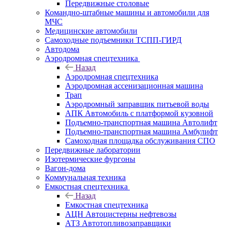
Передвижные столовые
Командно-штабные машины и автомобили для
МЧС
Медицинские автомобили
Самоходные подъемники ТСПП-ГИРД
Автодома
Аэродромная спецтехника
Назад
Аэродромная спецтехника
Аэродромная ассенизационная машина
Трап
Аэродромный заправщик питьевой воды
АПК Автомобиль с платформой кузовной
Подъемно-транспортная машина Автолифт
Подъемно-транспортная машина Амбулифт
Самоходная площадка обслуживания СПО
Передвижные лаборатории
Изотермические фургоны
Вагон-дома
Коммунальная техника
Емкостная спецтехника
Назад
Емкостная спецтехника
АЦН Автоцистерны нефтевозы
АТЗ Автотопливозаправщики