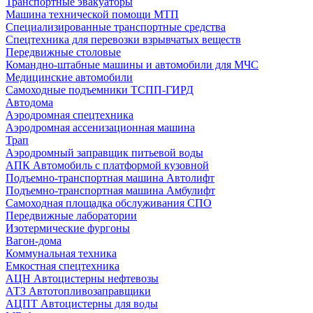
Транспортные эвакуаторы
Машина технической помощи МТП
Специализированные транспортные средства
Спецтехника для перевозки взрывчатых веществ
Передвижные столовые
Командно-штабные машины и автомобили для МЧС
Медицинские автомобили
Самоходные подъемники ТСПП-ГИРД
Автодома
Аэродромная спецтехника
Аэродромная ассенизационная машина
Трап
Аэродромный заправщик питьевой воды
АПК Автомобиль с платформой кузовной
Подъемно-транспортная машина Автолифт
Подъемно-транспортная машина Амбулифт
Самоходная площадка обслуживания СПО
Передвижные лаборатории
Изотермические фургоны
Вагон-дома
Коммунальная техника
Емкостная спецтехника
АЦН Автоцистерны нефтевозы
АТЗ Автотопливозаправщики
АЦПТ Автоцистерны для воды