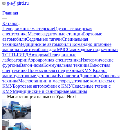
g-s@gird.ru
Главная
—
Каталог
Передвижные мастерские
Грузопассажирская
спецтехника
Маслораздаточные станции
Бортовые
автомобили
Седельные тягачи
Специальная
техника
Медицинские автомобили
Командно-штабные
машины и автомобили для МЧС
Самоходные подъемники
ТСПП-ГИРД
Автодома
Передвижные
лаборатории
Аэродромная спецтехника
Изотермические
фургоны
Вагон-дома
Коммунальная техника
Емкостная
спецтехника
Промысловая спецтехника
КМУ Крано-
манипуляторные установки
В наличии
Дорожно-уборочная
техника
Маслостанции и маслораздаточные комплексы с
КМУ
Бортовые автомобили с КМУ
Седельные тягачи с
КМУ
Медицинские и санитарные машины
—
Маслостанция на шасси Урал Next