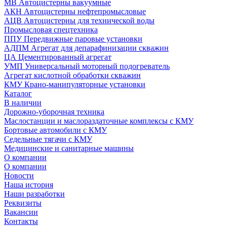
МВ Автоцистерны вакуумные
АКН Автоцистерны нефтепромысловые
АЦВ Автоцистерны для технической воды
Промысловая спецтехника
ППУ Передвижные паровые установки
АДПМ Агрегат для депарафинизации скважин
ЦА Цементированный агрегат
УМП Универсальный моторный подогреватель
Агрегат кислотной обработки скважин
КМУ Крано-манипуляторные установки
Каталог
В наличии
Дорожно-уборочная техника
Маслостанции и маслораздаточные комплексы с КМУ
Бортовые автомобили с КМУ
Седельные тягачи с КМУ
Медицинские и санитарные машины
О компании
О компании
Новости
Наша история
Наши разработки
Реквизиты
Вакансии
Контакты