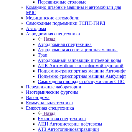
Передвижные столовые
Командно-штабные машины и автомобили для
МЧС
Медицинские автомобили
Самоходные подъемники ТСПП-ГИРД
Автодома
Аэродромная спецтехника
Назад
Аэродромная спецтехника
Аэродромная ассенизационная машина
Трап
Аэродромный заправщик питьевой воды
АПК Автомобиль с платформой кузовной
Подъемно-транспортная машина Автолифт
Подъемно-транспортная машина Амбулифт
Самоходная площадка обслуживания СПО
Передвижные лаборатории
Изотермические фургоны
Вагон-дома
Коммунальная техника
Емкостная спецтехника
Назад
Емкостная спецтехника
АЦН Автоцистерны нефтевозы
АТЗ Автотопливозаправщики