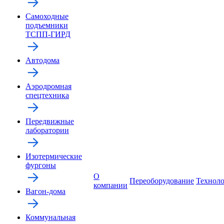
Самоходные
подъемники
ТСПП-ГИРД
Автодома
Аэродромная
спецтехника
Передвижные
лаборатории
Изотермические
фургоны
О
Переоборудование
Технол
компании
Вагон-дома
Коммунальная