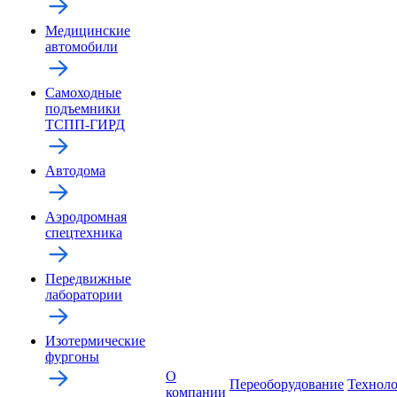
Медицинские
автомобили
Самоходные
подъемники
ТСПП-ГИРД
Автодома
Аэродромная
спецтехника
Передвижные
лаборатории
Изотермические
фургоны
О
Переоборудование
Технол
компании