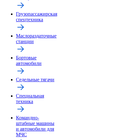
Грузопассажирская
спецтехника
Маслораздаточные
станции
Бортовые
автомобили
Седельные тягачи
Специальная
техника
Командно-
штабные машины
и автомобили для
МЧС