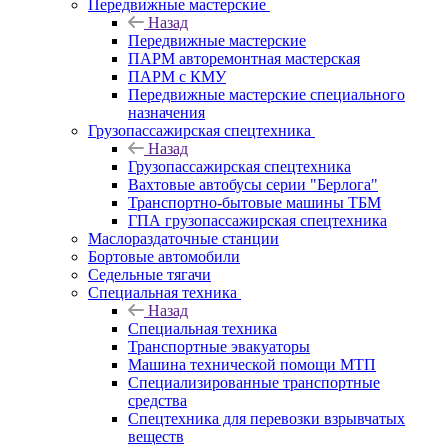
Передвижные мастерские
Назад
Передвижные мастерские
ПАРМ авторемонтная мастерская
ПАРМ с КМУ
Передвижные мастерские специального
назначения
Грузопассажирская спецтехника
Назад
Грузопассажирская спецтехника
Вахтовые автобусы серии "Берлога"
Транспортно-бытовые машины ТБМ
ГПА грузопассажирская спецтехника
Маслораздаточные станции
Бортовые автомобили
Седельные тягачи
Специальная техника
Назад
Специальная техника
Транспортные эвакуаторы
Машина технической помощи МТП
Специализированные транспортные
средства
Спецтехника для перевозки взрывчатых
веществ