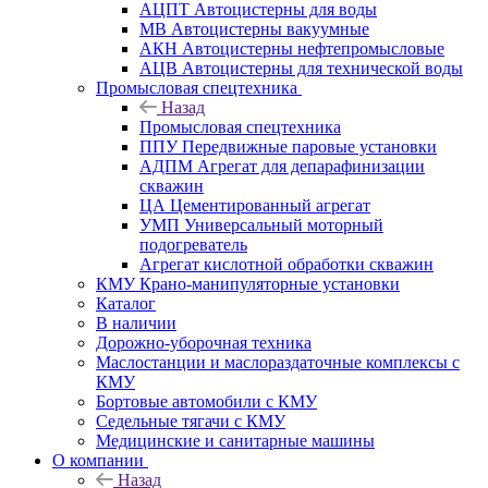
АЦПТ Автоцистерны для воды
МВ Автоцистерны вакуумные
АКН Автоцистерны нефтепромысловые
АЦВ Автоцистерны для технической воды
Промысловая спецтехника
Назад
Промысловая спецтехника
ППУ Передвижные паровые установки
АДПМ Агрегат для депарафинизации
скважин
ЦА Цементированный агрегат
УМП Универсальный моторный
подогреватель
Агрегат кислотной обработки скважин
КМУ Крано-манипуляторные установки
Каталог
В наличии
Дорожно-уборочная техника
Маслостанции и маслораздаточные комплексы с
КМУ
Бортовые автомобили с КМУ
Седельные тягачи с КМУ
Медицинские и санитарные машины
О компании
Назад