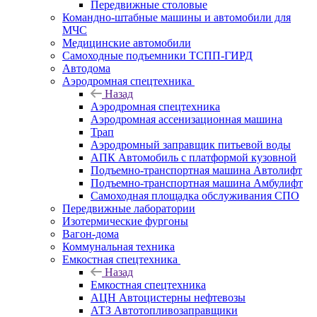
Передвижные столовые
Командно-штабные машины и автомобили для
МЧС
Медицинские автомобили
Самоходные подъемники ТСПП-ГИРД
Автодома
Аэродромная спецтехника
Назад
Аэродромная спецтехника
Аэродромная ассенизационная машина
Трап
Аэродромный заправщик питьевой воды
АПК Автомобиль с платформой кузовной
Подъемно-транспортная машина Автолифт
Подъемно-транспортная машина Амбулифт
Самоходная площадка обслуживания СПО
Передвижные лаборатории
Изотермические фургоны
Вагон-дома
Коммунальная техника
Емкостная спецтехника
Назад
Емкостная спецтехника
АЦН Автоцистерны нефтевозы
АТЗ Автотопливозаправщики