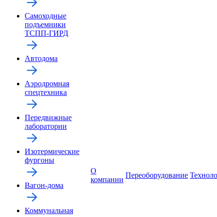
Самоходные
подъемники
ТСПП-ГИРД
Автодома
Аэродромная
спецтехника
Передвижные
лаборатории
Изотермические
фургоны
О
Переоборудование
Технол
компании
Вагон-дома
Коммунальная