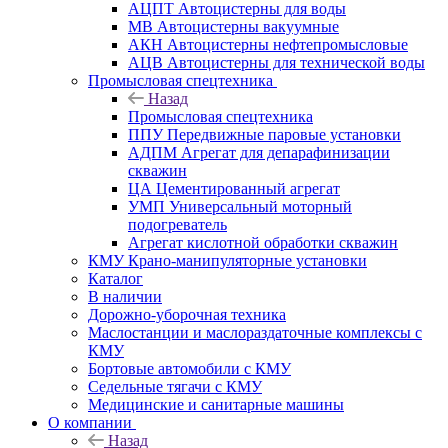
АЦПТ Автоцистерны для воды
МВ Автоцистерны вакуумные
АКН Автоцистерны нефтепромысловые
АЦВ Автоцистерны для технической воды
Промысловая спецтехника
Назад
Промысловая спецтехника
ППУ Передвижные паровые установки
АДПМ Агрегат для депарафинизации
скважин
ЦА Цементированный агрегат
УМП Универсальный моторный
подогреватель
Агрегат кислотной обработки скважин
КМУ Крано-манипуляторные установки
Каталог
В наличии
Дорожно-уборочная техника
Маслостанции и маслораздаточные комплексы с
КМУ
Бортовые автомобили с КМУ
Седельные тягачи с КМУ
Медицинские и санитарные машины
О компании
Назад