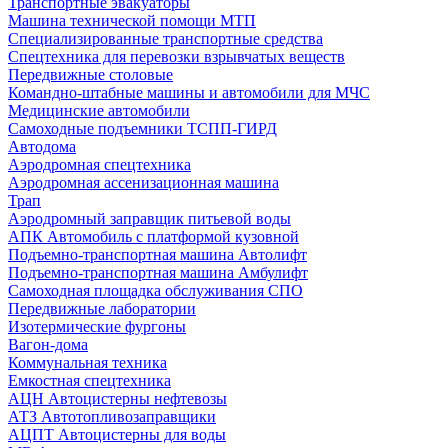
Транспортные эвакуаторы
Машина технической помощи МТП
Специализированные транспортные средства
Спецтехника для перевозки взрывчатых веществ
Передвижные столовые
Командно-штабные машины и автомобили для МЧС
Медицинские автомобили
Самоходные подъемники ТСПП-ГИРД
Автодома
Аэродромная спецтехника
Аэродромная ассенизационная машина
Трап
Аэродромный заправщик питьевой воды
АПК Автомобиль с платформой кузовной
Подъемно-транспортная машина Автолифт
Подъемно-транспортная машина Амбулифт
Самоходная площадка обслуживания СПО
Передвижные лаборатории
Изотермические фургоны
Вагон-дома
Коммунальная техника
Емкостная спецтехника
АЦН Автоцистерны нефтевозы
АТЗ Автотопливозаправщики
АЦПТ Автоцистерны для воды