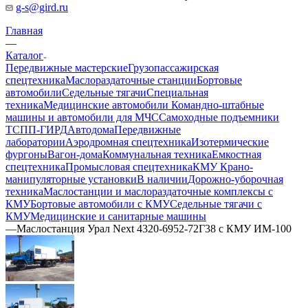
g-s@gird.ru
Главная
—
Каталог
Передвижные мастерские
Грузопассажирская
спецтехника
Маслораздаточные станции
Бортовые
автомобили
Седельные тягачи
Специальная
техника
Медицинские автомобили
Командно-штабные
машины и автомобили для МЧС
Самоходные подъемники
ТСПП-ГИРД
Автодома
Передвижные
лаборатории
Аэродромная спецтехника
Изотермические
фургоны
Вагон-дома
Коммунальная техника
Емкостная
спецтехника
Промысловая спецтехника
КМУ Крано-
манипуляторные установки
В наличии
Дорожно-уборочная
техника
Маслостанции и маслораздаточные комплексы с
КМУ
Бортовые автомобили с КМУ
Седельные тягачи с
КМУ
Медицинские и санитарные машины
—
Маслостанция Урал Next 4320-6952-72Г38 с КМУ ИМ-100