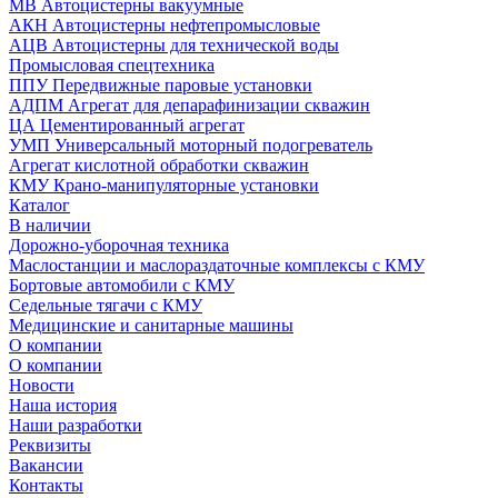
МВ Автоцистерны вакуумные
АКН Автоцистерны нефтепромысловые
АЦВ Автоцистерны для технической воды
Промысловая спецтехника
ППУ Передвижные паровые установки
АДПМ Агрегат для депарафинизации скважин
ЦА Цементированный агрегат
УМП Универсальный моторный подогреватель
Агрегат кислотной обработки скважин
КМУ Крано-манипуляторные установки
Каталог
В наличии
Дорожно-уборочная техника
Маслостанции и маслораздаточные комплексы с КМУ
Бортовые автомобили с КМУ
Седельные тягачи с КМУ
Медицинские и санитарные машины
О компании
О компании
Новости
Наша история
Наши разработки
Реквизиты
Вакансии
Контакты