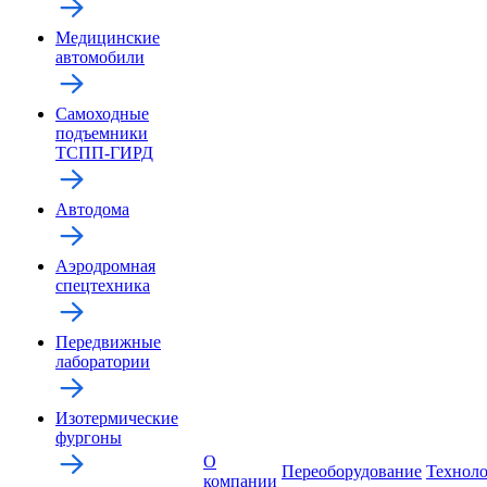
Медицинские
автомобили
Самоходные
подъемники
ТСПП-ГИРД
Автодома
Аэродромная
спецтехника
Передвижные
лаборатории
Изотермические
фургоны
О
Переоборудование
Технол
компании