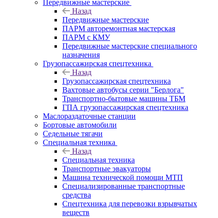
Передвижные мастерские
Назад
Передвижные мастерские
ПАРМ авторемонтная мастерская
ПАРМ с КМУ
Передвижные мастерские специального
назначения
Грузопассажирская спецтехника
Назад
Грузопассажирская спецтехника
Вахтовые автобусы серии "Берлога"
Транспортно-бытовые машины ТБМ
ГПА грузопассажирская спецтехника
Маслораздаточные станции
Бортовые автомобили
Седельные тягачи
Специальная техника
Назад
Специальная техника
Транспортные эвакуаторы
Машина технической помощи МТП
Специализированные транспортные
средства
Спецтехника для перевозки взрывчатых
веществ