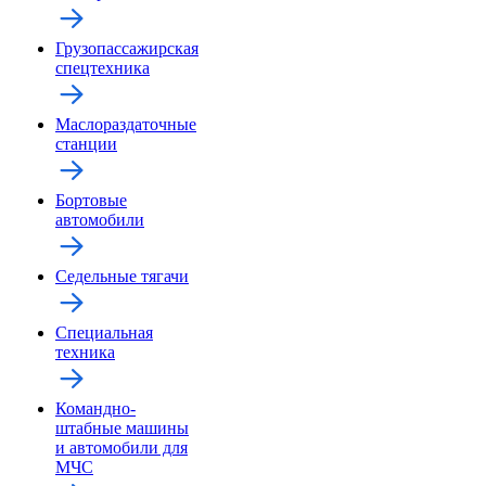
Грузопассажирская
спецтехника
Маслораздаточные
станции
Бортовые
автомобили
Седельные тягачи
Специальная
техника
Командно-
штабные машины
и автомобили для
МЧС