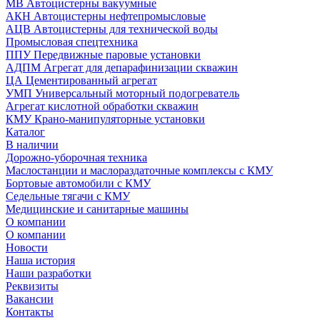
МВ Автоцистерны вакуумные
АКН Автоцистерны нефтепромысловые
АЦВ Автоцистерны для технической воды
Промысловая спецтехника
ППУ Передвижные паровые установки
АДПМ Агрегат для депарафинизации скважин
ЦА Цементированный агрегат
УМП Универсальный моторный подогреватель
Агрегат кислотной обработки скважин
КМУ Крано-манипуляторные установки
Каталог
В наличии
Дорожно-уборочная техника
Маслостанции и маслораздаточные комплексы с КМУ
Бортовые автомобили с КМУ
Седельные тягачи с КМУ
Медицинские и санитарные машины
О компании
О компании
Новости
Наша история
Наши разработки
Реквизиты
Вакансии
Контакты