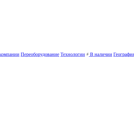
компании
Переоборудование
Технологии
В наличии
География