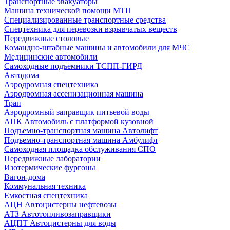
Транспортные эвакуаторы
Машина технической помощи МТП
Специализированные транспортные средства
Спецтехника для перевозки взрывчатых веществ
Передвижные столовые
Командно-штабные машины и автомобили для МЧС
Медицинские автомобили
Самоходные подъемники ТСПП-ГИРД
Автодома
Аэродромная спецтехника
Аэродромная ассенизационная машина
Трап
Аэродромный заправщик питьевой воды
АПК Автомобиль с платформой кузовной
Подъемно-транспортная машина Автолифт
Подъемно-транспортная машина Амбулифт
Самоходная площадка обслуживания СПО
Передвижные лаборатории
Изотермические фургоны
Вагон-дома
Коммунальная техника
Емкостная спецтехника
АЦН Автоцистерны нефтевозы
АТЗ Автотопливозаправщики
АЦПТ Автоцистерны для воды