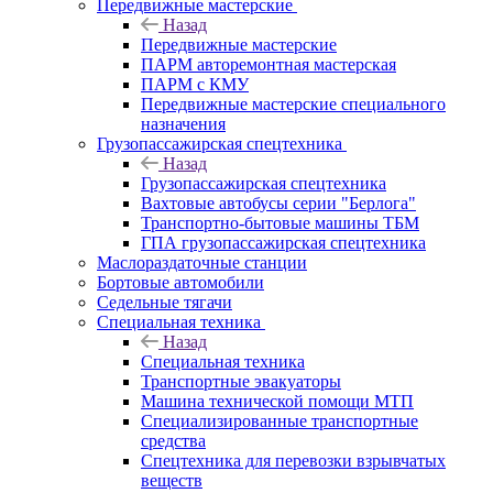
Передвижные мастерские
Назад
Передвижные мастерские
ПАРМ авторемонтная мастерская
ПАРМ с КМУ
Передвижные мастерские специального
назначения
Грузопассажирская спецтехника
Назад
Грузопассажирская спецтехника
Вахтовые автобусы серии "Берлога"
Транспортно-бытовые машины ТБМ
ГПА грузопассажирская спецтехника
Маслораздаточные станции
Бортовые автомобили
Седельные тягачи
Специальная техника
Назад
Специальная техника
Транспортные эвакуаторы
Машина технической помощи МТП
Специализированные транспортные
средства
Спецтехника для перевозки взрывчатых
веществ