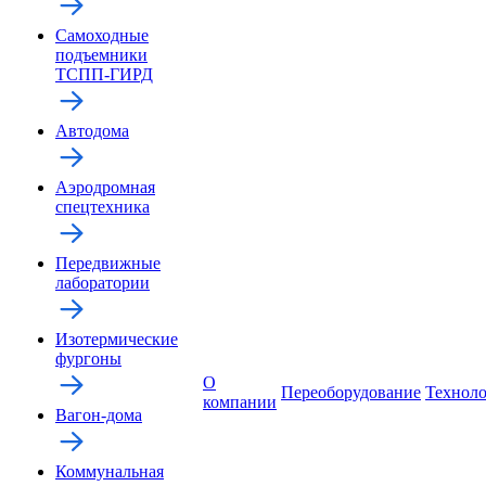
Самоходные
подъемники
ТСПП-ГИРД
Автодома
Аэродромная
спецтехника
Передвижные
лаборатории
Изотермические
фургоны
О
Переоборудование
Технол
компании
Вагон-дома
Коммунальная