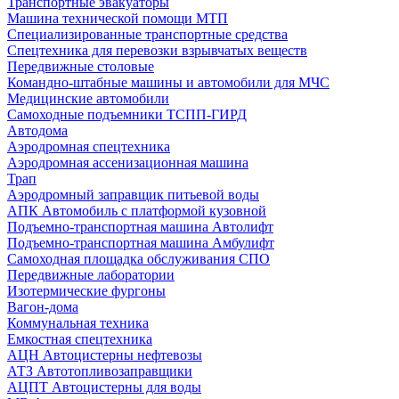
Транспортные эвакуаторы
Машина технической помощи МТП
Специализированные транспортные средства
Спецтехника для перевозки взрывчатых веществ
Передвижные столовые
Командно-штабные машины и автомобили для МЧС
Медицинские автомобили
Самоходные подъемники ТСПП-ГИРД
Автодома
Аэродромная спецтехника
Аэродромная ассенизационная машина
Трап
Аэродромный заправщик питьевой воды
АПК Автомобиль с платформой кузовной
Подъемно-транспортная машина Автолифт
Подъемно-транспортная машина Амбулифт
Самоходная площадка обслуживания СПО
Передвижные лаборатории
Изотермические фургоны
Вагон-дома
Коммунальная техника
Емкостная спецтехника
АЦН Автоцистерны нефтевозы
АТЗ Автотопливозаправщики
АЦПТ Автоцистерны для воды