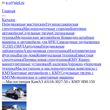
g-s@gird.ru
Главная
—
Каталог
Передвижные мастерские
Грузопассажирская
спецтехника
Маслораздаточные станции
Бортовые
автомобили
Седельные тягачи
Специальная
техника
Медицинские автомобили
Командно-штабные
машины и автомобили для МЧС
Самоходные подъемники
ТСПП-ГИРД
Автодома
Передвижные
лаборатории
Аэродромная спецтехника
Изотермические
фургоны
Вагон-дома
Коммунальная техника
Емкостная
спецтехника
Промысловая спецтехника
КМУ Крано-
манипуляторные установки
В наличии
Дорожно-уборочная
техника
Маслостанции и маслораздаточные комплексы с
КМУ
Бортовые автомобили с КМУ
Седельные тягачи с
КМУ
Медицинские и санитарные машины
—
Маслостанция КамАЗ 43118-3027-50 с КМУ ИМ-150