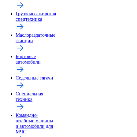
Грузопассажирская
спецтехника
Маслораздаточные
станции
Бортовые
автомобили
Седельные тягачи
Специальная
техника
Командно-
штабные машины
и автомобили для
МЧС