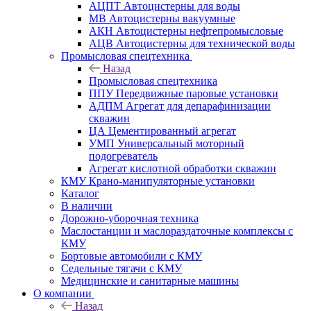
АЦПТ Автоцистерны для воды
МВ Автоцистерны вакуумные
АКН Автоцистерны нефтепромысловые
АЦВ Автоцистерны для технической воды
Промысловая спецтехника
Назад
Промысловая спецтехника
ППУ Передвижные паровые установки
АДПМ Агрегат для депарафинизации
скважин
ЦА Цементированный агрегат
УМП Универсальный моторный
подогреватель
Агрегат кислотной обработки скважин
КМУ Крано-манипуляторные установки
Каталог
В наличии
Дорожно-уборочная техника
Маслостанции и маслораздаточные комплексы с
КМУ
Бортовые автомобили с КМУ
Седельные тягачи с КМУ
Медицинские и санитарные машины
О компании
Назад