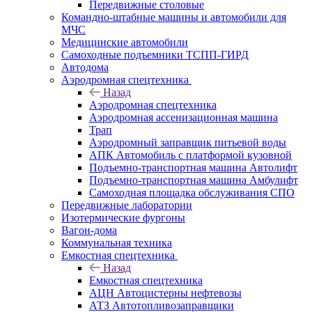
Передвижные столовые
Командно-штабные машины и автомобили для
МЧС
Медицинские автомобили
Самоходные подъемники ТСПП-ГИРД
Автодома
Аэродромная спецтехника
Назад
Аэродромная спецтехника
Аэродромная ассенизационная машина
Трап
Аэродромный заправщик питьевой воды
АПК Автомобиль с платформой кузовной
Подъемно-транспортная машина Автолифт
Подъемно-транспортная машина Амбулифт
Самоходная площадка обслуживания СПО
Передвижные лаборатории
Изотермические фургоны
Вагон-дома
Коммунальная техника
Емкостная спецтехника
Назад
Емкостная спецтехника
АЦН Автоцистерны нефтевозы
АТЗ Автотопливозаправщики