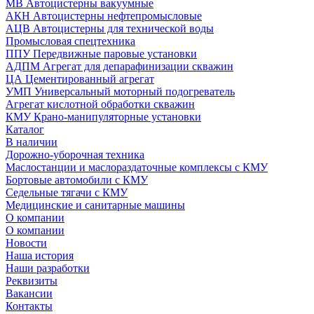
МВ Автоцистерны вакуумные
АКН Автоцистерны нефтепромысловые
АЦВ Автоцистерны для технической воды
Промысловая спецтехника
ППУ Передвижные паровые установки
АДПМ Агрегат для депарафинизации скважин
ЦА Цементированный агрегат
УМП Универсальный моторный подогреватель
Агрегат кислотной обработки скважин
КМУ Крано-манипуляторные установки
Каталог
В наличии
Дорожно-уборочная техника
Маслостанции и маслораздаточные комплексы с КМУ
Бортовые автомобили с КМУ
Седельные тягачи с КМУ
Медицинские и санитарные машины
О компании
О компании
Новости
Наша история
Наши разработки
Реквизиты
Вакансии
Контакты