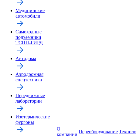
Медицинские
автомобили
Самоходные
подъемники
ТСПП-ГИРД
Автодома
Аэродромная
спецтехника
Передвижные
лаборатории
Изотермические
фургоны
О
Переоборудование
Технол
компании