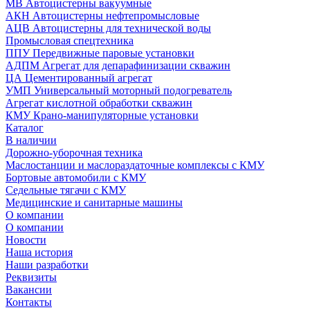
МВ Автоцистерны вакуумные
АКН Автоцистерны нефтепромысловые
АЦВ Автоцистерны для технической воды
Промысловая спецтехника
ППУ Передвижные паровые установки
АДПМ Агрегат для депарафинизации скважин
ЦА Цементированный агрегат
УМП Универсальный моторный подогреватель
Агрегат кислотной обработки скважин
КМУ Крано-манипуляторные установки
Каталог
В наличии
Дорожно-уборочная техника
Маслостанции и маслораздаточные комплексы с КМУ
Бортовые автомобили с КМУ
Седельные тягачи с КМУ
Медицинские и санитарные машины
О компании
О компании
Новости
Наша история
Наши разработки
Реквизиты
Вакансии
Контакты