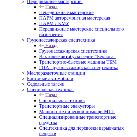
Передвижные мастерские
Назад
Передвижные мастерские
ПАРМ авторемонтная мастерская
ПАРМ с КМУ
Передвижные мастерские специального
назначения
Грузопассажирская спецтехника
Назад
Грузопассажирская спецтехника
Вахтовые автобусы серии "Берлога"
Транспортно-бытовые машины ТБМ
ГПА грузопассажирская спецтехника
Маслораздаточные станции
Бортовые автомобили
Седельные тягачи
Специальная техника
Назад
Специальная техника
Транспортные эвакуаторы
Машина технической помощи МТП
Специализированные транспортные
средства
Спецтехника для перевозки взрывчатых
веществ