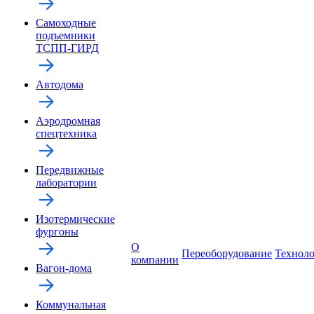
Самоходные
подъемники
ТСПП-ГИРД
Автодома
Аэродромная
спецтехника
Передвижные
лаборатории
Изотермические
фургоны
О
Переоборудование
Технол
компании
Вагон-дома
Коммунальная