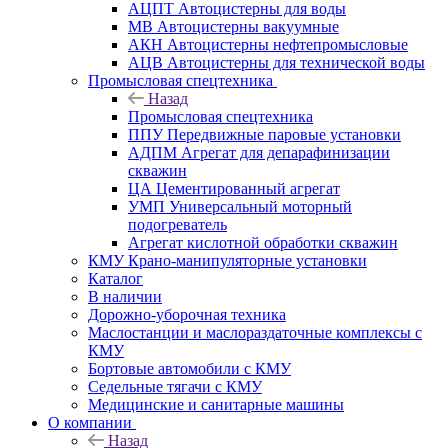
АЦПТ Автоцистерны для воды
МВ Автоцистерны вакуумные
АКН Автоцистерны нефтепромысловые
АЦВ Автоцистерны для технической воды
Промысловая спецтехника
Назад
Промысловая спецтехника
ППУ Передвижные паровые установки
АДПМ Агрегат для депарафинизации
скважин
ЦА Цементированный агрегат
УМП Универсальный моторный
подогреватель
Агрегат кислотной обработки скважин
КМУ Крано-манипуляторные установки
Каталог
В наличии
Дорожно-уборочная техника
Маслостанции и маслораздаточные комплексы с
КМУ
Бортовые автомобили с КМУ
Седельные тягачи с КМУ
Медицинские и санитарные машины
О компании
Назад