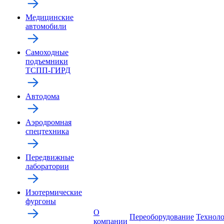
Медицинские
автомобили
Самоходные
подъемники
ТСПП-ГИРД
Автодома
Аэродромная
спецтехника
Передвижные
лаборатории
Изотермические
фургоны
О
Переоборудование
Технол
компании