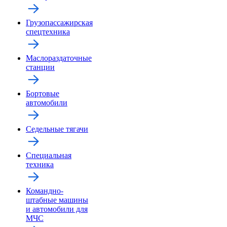
Грузопассажирская
спецтехника
Маслораздаточные
станции
Бортовые
автомобили
Седельные тягачи
Специальная
техника
Командно-
штабные машины
и автомобили для
МЧС