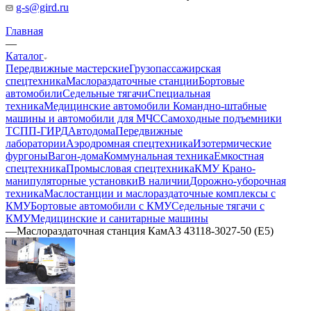
g-s@gird.ru
Главная
—
Каталог
Передвижные мастерские
Грузопассажирская
спецтехника
Маслораздаточные станции
Бортовые
автомобили
Седельные тягачи
Специальная
техника
Медицинские автомобили
Командно-штабные
машины и автомобили для МЧС
Самоходные подъемники
ТСПП-ГИРД
Автодома
Передвижные
лаборатории
Аэродромная спецтехника
Изотермические
фургоны
Вагон-дома
Коммунальная техника
Емкостная
спецтехника
Промысловая спецтехника
КМУ Крано-
манипуляторные установки
В наличии
Дорожно-уборочная
техника
Маслостанции и маслораздаточные комплексы с
КМУ
Бортовые автомобили с КМУ
Седельные тягачи с
КМУ
Медицинские и санитарные машины
—
Маслораздаточная станция КамАЗ 43118-3027-50 (Е5)