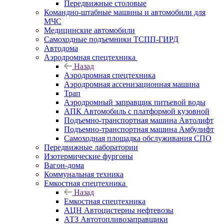
Передвижные столовые
Командно-штабные машины и автомобили для
МЧС
Медицинские автомобили
Самоходные подъемники ТСПП-ГИРД
Автодома
Аэродромная спецтехника
Назад
Аэродромная спецтехника
Аэродромная ассенизационная машина
Трап
Аэродромный заправщик питьевой воды
АПК Автомобиль с платформой кузовной
Подъемно-транспортная машина Автолифт
Подъемно-транспортная машина Амбулифт
Самоходная площадка обслуживания СПО
Передвижные лаборатории
Изотермические фургоны
Вагон-дома
Коммунальная техника
Емкостная спецтехника
Назад
Емкостная спецтехника
АЦН Автоцистерны нефтевозы
АТЗ Автотопливозаправщики