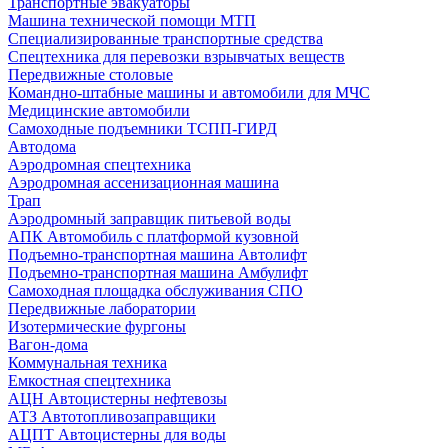
Транспортные эвакуаторы
Машина технической помощи МТП
Специализированные транспортные средства
Спецтехника для перевозки взрывчатых веществ
Передвижные столовые
Командно-штабные машины и автомобили для МЧС
Медицинские автомобили
Самоходные подъемники ТСПП-ГИРД
Автодома
Аэродромная спецтехника
Аэродромная ассенизационная машина
Трап
Аэродромный заправщик питьевой воды
АПК Автомобиль с платформой кузовной
Подъемно-транспортная машина Автолифт
Подъемно-транспортная машина Амбулифт
Самоходная площадка обслуживания СПО
Передвижные лаборатории
Изотермические фургоны
Вагон-дома
Коммунальная техника
Емкостная спецтехника
АЦН Автоцистерны нефтевозы
АТЗ Автотопливозаправщики
АЦПТ Автоцистерны для воды