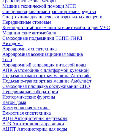
Транспортные эвакуаторы
Машина технической помощи МТП
Специализированные транспортные средства
Спецтехника для перевозки взрывчатых веществ
Передвижные столовые
Командно-штабные машины и автомобили для МЧС
Медицинские автомобили
Самоходные подъемники ТСПП-ГИРД
Автодома
Аэродромная спецтехника
Аэродромная ассенизационная машина
Трап
Аэродромный заправщик питьевой воды
АПК Автомобиль с платформой кузовной
Подъемно-транспортная машина Автолифт
Подъемно-транспортная машина Амбулифт
Самоходная площадка обслуживания СПО
Передвижные лаборатории
Изотермические фургоны
Вагон-дома
Коммунальная техника
Емкостная спецтехника
АЦН Автоцистерны нефтевозы
АТЗ Автотопливозаправщики
АЦПТ Автоцистерны для воды