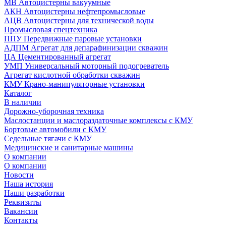
МВ Автоцистерны вакуумные
АКН Автоцистерны нефтепромысловые
АЦВ Автоцистерны для технической воды
Промысловая спецтехника
ППУ Передвижные паровые установки
АДПМ Агрегат для депарафинизации скважин
ЦА Цементированный агрегат
УМП Универсальный моторный подогреватель
Агрегат кислотной обработки скважин
КМУ Крано-манипуляторные установки
Каталог
В наличии
Дорожно-уборочная техника
Маслостанции и маслораздаточные комплексы с КМУ
Бортовые автомобили с КМУ
Седельные тягачи с КМУ
Медицинские и санитарные машины
О компании
О компании
Новости
Наша история
Наши разработки
Реквизиты
Вакансии
Контакты