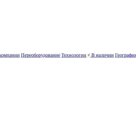
компании
Переоборудование
Технологии
В наличии
География