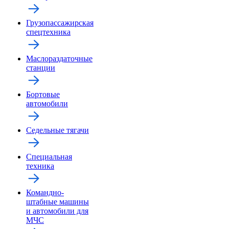
Грузопассажирская
спецтехника
Маслораздаточные
станции
Бортовые
автомобили
Седельные тягачи
Специальная
техника
Командно-
штабные машины
и автомобили для
МЧС