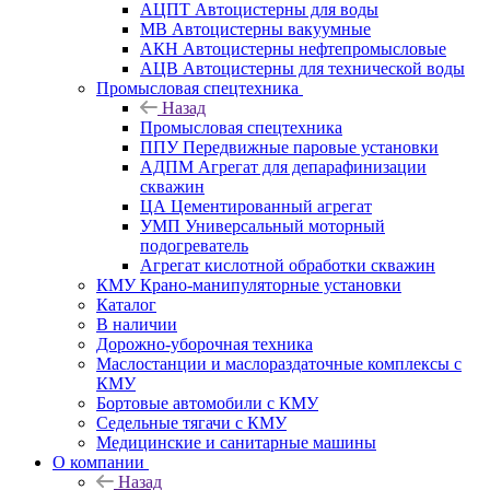
АЦПТ Автоцистерны для воды
МВ Автоцистерны вакуумные
АКН Автоцистерны нефтепромысловые
АЦВ Автоцистерны для технической воды
Промысловая спецтехника
Назад
Промысловая спецтехника
ППУ Передвижные паровые установки
АДПМ Агрегат для депарафинизации
скважин
ЦА Цементированный агрегат
УМП Универсальный моторный
подогреватель
Агрегат кислотной обработки скважин
КМУ Крано-манипуляторные установки
Каталог
В наличии
Дорожно-уборочная техника
Маслостанции и маслораздаточные комплексы с
КМУ
Бортовые автомобили с КМУ
Седельные тягачи с КМУ
Медицинские и санитарные машины
О компании
Назад