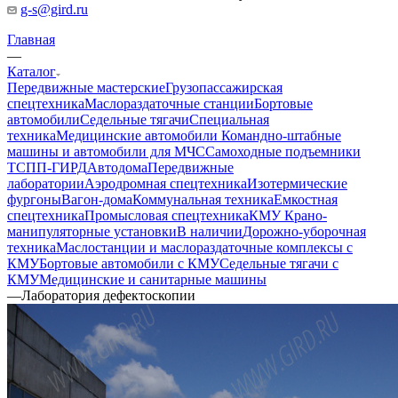
g-s@gird.ru
Главная
—
Каталог
Передвижные мастерские
Грузопассажирская
спецтехника
Маслораздаточные станции
Бортовые
автомобили
Седельные тягачи
Специальная
техника
Медицинские автомобили
Командно-штабные
машины и автомобили для МЧС
Самоходные подъемники
ТСПП-ГИРД
Автодома
Передвижные
лаборатории
Аэродромная спецтехника
Изотермические
фургоны
Вагон-дома
Коммунальная техника
Емкостная
спецтехника
Промысловая спецтехника
КМУ Крано-
манипуляторные установки
В наличии
Дорожно-уборочная
техника
Маслостанции и маслораздаточные комплексы с
КМУ
Бортовые автомобили с КМУ
Седельные тягачи с
КМУ
Медицинские и санитарные машины
—
Лаборатория дефектоскопии