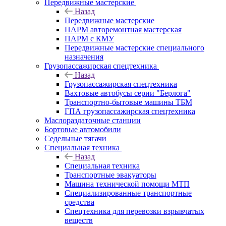
Передвижные мастерские
Назад
Передвижные мастерские
ПАРМ авторемонтная мастерская
ПАРМ с КМУ
Передвижные мастерские специального
назначения
Грузопассажирская спецтехника
Назад
Грузопассажирская спецтехника
Вахтовые автобусы серии "Берлога"
Транспортно-бытовые машины ТБМ
ГПА грузопассажирская спецтехника
Маслораздаточные станции
Бортовые автомобили
Седельные тягачи
Специальная техника
Назад
Специальная техника
Транспортные эвакуаторы
Машина технической помощи МТП
Специализированные транспортные
средства
Спецтехника для перевозки взрывчатых
веществ