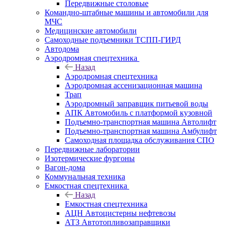
Передвижные столовые
Командно-штабные машины и автомобили для
МЧС
Медицинские автомобили
Самоходные подъемники ТСПП-ГИРД
Автодома
Аэродромная спецтехника
Назад
Аэродромная спецтехника
Аэродромная ассенизационная машина
Трап
Аэродромный заправщик питьевой воды
АПК Автомобиль с платформой кузовной
Подъемно-транспортная машина Автолифт
Подъемно-транспортная машина Амбулифт
Самоходная площадка обслуживания СПО
Передвижные лаборатории
Изотермические фургоны
Вагон-дома
Коммунальная техника
Емкостная спецтехника
Назад
Емкостная спецтехника
АЦН Автоцистерны нефтевозы
АТЗ Автотопливозаправщики