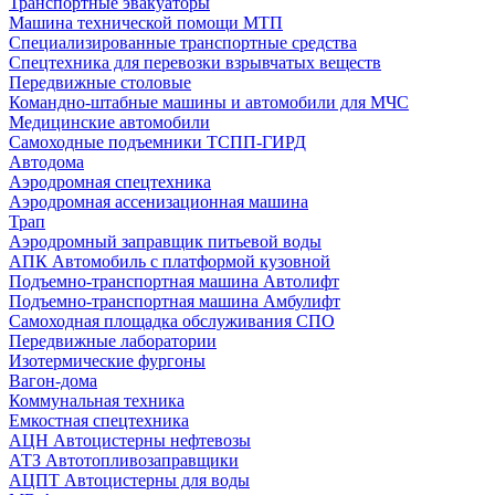
Транспортные эвакуаторы
Машина технической помощи МТП
Специализированные транспортные средства
Спецтехника для перевозки взрывчатых веществ
Передвижные столовые
Командно-штабные машины и автомобили для МЧС
Медицинские автомобили
Самоходные подъемники ТСПП-ГИРД
Автодома
Аэродромная спецтехника
Аэродромная ассенизационная машина
Трап
Аэродромный заправщик питьевой воды
АПК Автомобиль с платформой кузовной
Подъемно-транспортная машина Автолифт
Подъемно-транспортная машина Амбулифт
Самоходная площадка обслуживания СПО
Передвижные лаборатории
Изотермические фургоны
Вагон-дома
Коммунальная техника
Емкостная спецтехника
АЦН Автоцистерны нефтевозы
АТЗ Автотопливозаправщики
АЦПТ Автоцистерны для воды