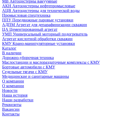
МВ Автоцистерны вакуумные
АКН Автоцистерны нефтепромысловые
АЦВ Автоцистерны для технической воды
Промысловая спецтехника
ППУ Передвижные паровые установки
АДПМ Агрегат для депарафинизации скважин
ЦА Цементированный агрегат
УМП Универсальный моторный подогреватель
Агрегат кислотной обработки скважин
КМУ Крано-манипуляторные установки
Каталог
В наличии
Дорожно-уборочная техника
Маслостанции и маслораздаточные комплексы с КМУ
Бортовые автомобили с КМУ
Седельные тягачи с КМУ
Медицинские и санитарные машины
О компании
О компании
Новости
Наша история
Наши разработки
Реквизиты
Вакансии
Контакты