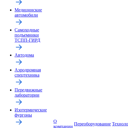
Медицинские
автомобили
Самоходные
подъемники
ТСПП-ГИРД
Автодома
Аэродромная
спецтехника
Передвижные
лаборатории
Изотермические
фургоны
О
Переоборудование
Технол
компании