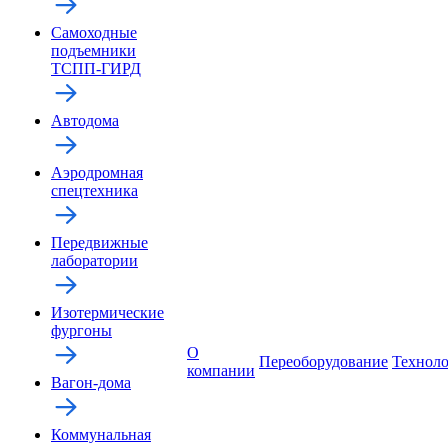
Самоходные
подъемники
ТСПП-ГИРД
Автодома
Аэродромная
спецтехника
Передвижные
лаборатории
Изотермические
фургоны
О
Переоборудование
Технол
компании
Вагон-дома
Коммунальная