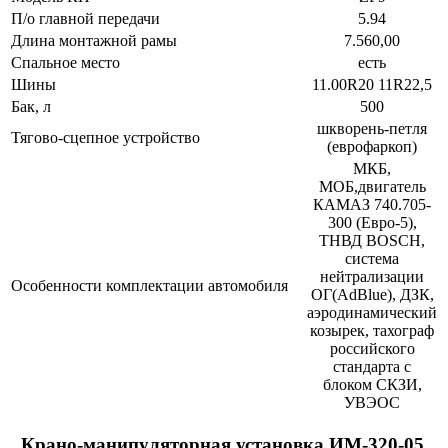
П/о главной передачи
5.94
Длина монтажной рамы
7.560,00
Спальное место
есть
Шины
11.00R20 11R22,5
Бак, л
500
шкворень-петля
Тягово-сцепное устройство
(еврофаркоп)
МКБ,
МОБ,двигатель
КАМАЗ 740.705-
300 (Евро-5),
ТНВД BOSCH,
система
нейтрализации
Особенности комплектации автомобиля
ОГ(AdBlue), ДЗК,
аэродинамический
козырек, тахограф
российского
стандарта с
блоком СКЗИ,
УВЭОС
Крано-манипуляторная установка ИМ-320-05