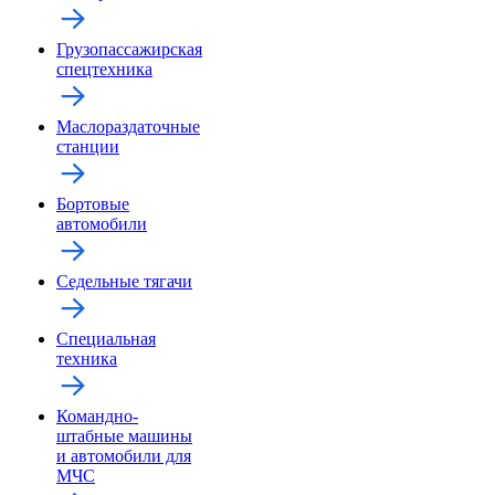
Грузопассажирская
спецтехника
Маслораздаточные
станции
Бортовые
автомобили
Седельные тягачи
Специальная
техника
Командно-
штабные машины
и автомобили для
МЧС