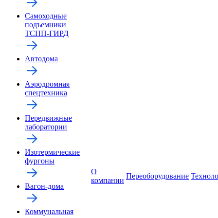
Самоходные
подъемники
ТСПП-ГИРД
Автодома
Аэродромная
спецтехника
Передвижные
лаборатории
Изотермические
фургоны
О
Переоборудование
Технол
компании
Вагон-дома
Коммунальная