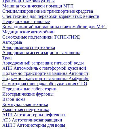
Транспортные эвакуаторы
Машина технической помощи МТП
Специализированные транспортные средства
Спецтехника для перевозки взрывчатых веществ
Передвижные столовые
Командно-штабные машины и автомобили для МЧС
Медицинские автомобили
Самоходные подъемники ТСПП-ГИРД
Автодома
Аэродромная спецтехника
Аэродромная ассенизационная машина
Трап
Аэродромный заправщик питьевой воды
АПК Автомобиль с платформой кузовной
Подъемно-транспортная машина Автолифт
Подъемно-транспортная машина Амбулифт
Самоходная площадка обслуживания СПО
Передвижные лаборатории
Изотермические фургоны
Вагон-дома
Коммунальная техника
Емкостная спецтехника
АЦН Автоцистерны нефтевозы
АТЗ Автотопливозаправщики
АЦПТ Автоцистерны для воды