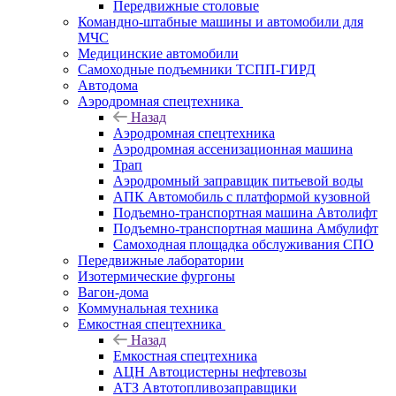
Передвижные столовые
Командно-штабные машины и автомобили для
МЧС
Медицинские автомобили
Самоходные подъемники ТСПП-ГИРД
Автодома
Аэродромная спецтехника
Назад
Аэродромная спецтехника
Аэродромная ассенизационная машина
Трап
Аэродромный заправщик питьевой воды
АПК Автомобиль с платформой кузовной
Подъемно-транспортная машина Автолифт
Подъемно-транспортная машина Амбулифт
Самоходная площадка обслуживания СПО
Передвижные лаборатории
Изотермические фургоны
Вагон-дома
Коммунальная техника
Емкостная спецтехника
Назад
Емкостная спецтехника
АЦН Автоцистерны нефтевозы
АТЗ Автотопливозаправщики