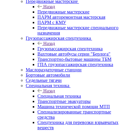
Передвижные мастерские
Назад
Передвижные мастерские
ПАРМ авторемонтная мастерская
ПАРМ с КМУ
Передвижные мастерские специального
назначения
Грузопассажирская спецтехника
Назад
Грузопассажирская спецтехника
Вахтовые автобусы серии "Берлога"
Транспортно-бытовые машины ТБМ
ГПА грузопассажирская спецтехника
Маслораздаточные станции
Бортовые автомобили
Седельные тягачи
Специальная техника
Назад
Специальная техника
Транспортные эвакуаторы
Машина технической помощи МТП
Специализированные транспортные
средства
Спецтехника для перевозки взрывчатых
веществ