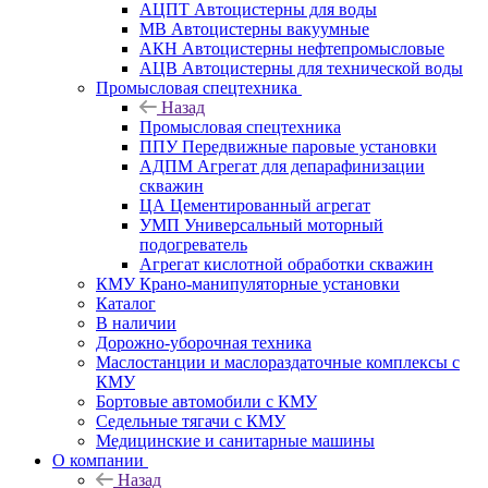
АЦПТ Автоцистерны для воды
МВ Автоцистерны вакуумные
АКН Автоцистерны нефтепромысловые
АЦВ Автоцистерны для технической воды
Промысловая спецтехника
Назад
Промысловая спецтехника
ППУ Передвижные паровые установки
АДПМ Агрегат для депарафинизации
скважин
ЦА Цементированный агрегат
УМП Универсальный моторный
подогреватель
Агрегат кислотной обработки скважин
КМУ Крано-манипуляторные установки
Каталог
В наличии
Дорожно-уборочная техника
Маслостанции и маслораздаточные комплексы с
КМУ
Бортовые автомобили с КМУ
Седельные тягачи с КМУ
Медицинские и санитарные машины
О компании
Назад