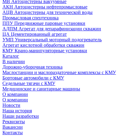
МВ Автоцистерны вакуумные
АКН Автоцистерны нефтепромысловые
АЦВ Автоцистерны для технической воды
Промысловая спецтехника
ППУ Передвижные паровые установки
АДПМ Агрегат для депарафинизации скважин
ЦА Цементированный агрегат
УМП Универсальный моторный подогреватель
Агрегат кислотной обработки скважин
КМУ Крано-манипуляторные установки
Каталог
В наличии
Дорожно-уборочная техника
Маслостанции и маслораздаточные комплексы с КМУ
Бортовые автомобили с КМУ
Седельные тягачи с КМУ
Медицинские и санитарные машины
О компании
О компании
Новости
Наша история
Наши разработки
Реквизиты
Вакансии
Контакты