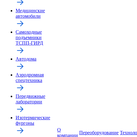
Медицинские
автомобили
Самоходные
подъемники
ТСПП-ГИРД
Автодома
Аэродромная
спецтехника
Передвижные
лаборатории
Изотермические
фургоны
О
Переоборудование
Технол
компании