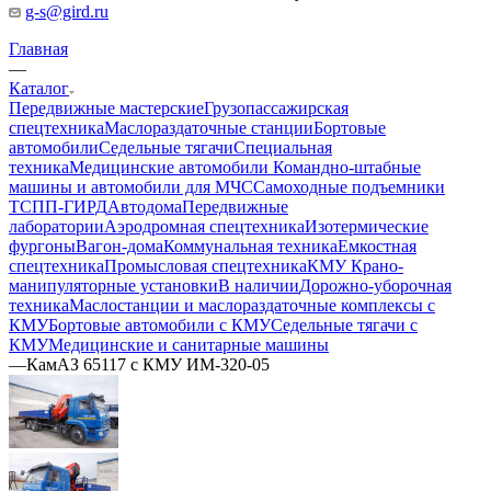
g-s@gird.ru
Главная
—
Каталог
Передвижные мастерские
Грузопассажирская
спецтехника
Маслораздаточные станции
Бортовые
автомобили
Седельные тягачи
Специальная
техника
Медицинские автомобили
Командно-штабные
машины и автомобили для МЧС
Самоходные подъемники
ТСПП-ГИРД
Автодома
Передвижные
лаборатории
Аэродромная спецтехника
Изотермические
фургоны
Вагон-дома
Коммунальная техника
Емкостная
спецтехника
Промысловая спецтехника
КМУ Крано-
манипуляторные установки
В наличии
Дорожно-уборочная
техника
Маслостанции и маслораздаточные комплексы с
КМУ
Бортовые автомобили с КМУ
Седельные тягачи с
КМУ
Медицинские и санитарные машины
—
КамАЗ 65117 с КМУ ИМ-320-05