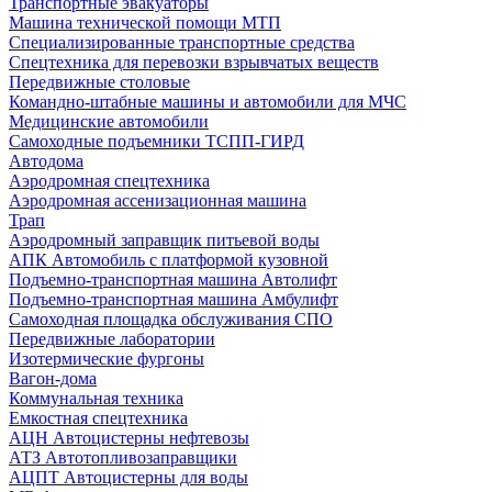
Транспортные эвакуаторы
Машина технической помощи МТП
Специализированные транспортные средства
Спецтехника для перевозки взрывчатых веществ
Передвижные столовые
Командно-штабные машины и автомобили для МЧС
Медицинские автомобили
Самоходные подъемники ТСПП-ГИРД
Автодома
Аэродромная спецтехника
Аэродромная ассенизационная машина
Трап
Аэродромный заправщик питьевой воды
АПК Автомобиль с платформой кузовной
Подъемно-транспортная машина Автолифт
Подъемно-транспортная машина Амбулифт
Самоходная площадка обслуживания СПО
Передвижные лаборатории
Изотермические фургоны
Вагон-дома
Коммунальная техника
Емкостная спецтехника
АЦН Автоцистерны нефтевозы
АТЗ Автотопливозаправщики
АЦПТ Автоцистерны для воды