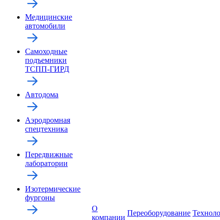
Медицинские
автомобили
Самоходные
подъемники
ТСПП-ГИРД
Автодома
Аэродромная
спецтехника
Передвижные
лаборатории
Изотермические
фургоны
О
Переоборудование
Технол
компании