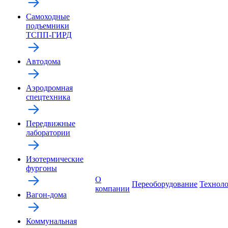
Самоходные
подъемники
ТСПП-ГИРД
Автодома
Аэродромная
спецтехника
Передвижные
лаборатории
Изотермические
фургоны
О
Переоборудование
Технол
компании
Вагон-дома
Коммунальная