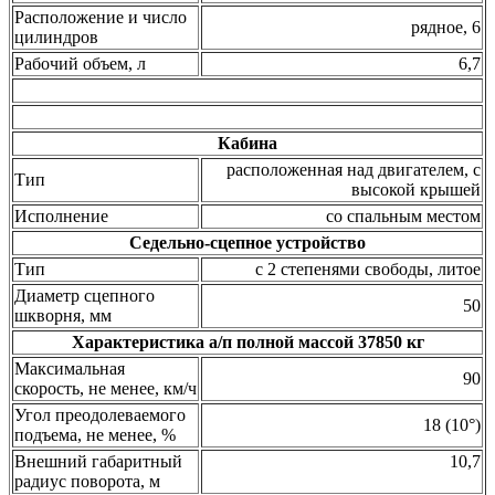
Расположение и число
рядное, 6
цилиндров
Рабочий объем, л
6,7
Кабина
расположенная над двигателем, с
Тип
высокой крышей
Исполнение
со спальным местом
Седельно-сцепное устройство
Тип
с 2 степенями свободы, литое
Диаметр сцепного
50
шкворня, мм
Характеристика а/п полной массой 37850 кг
Максимальная
90
скорость, не менее, км/ч
Угол преодолеваемого
18 (10°)
подъема, не менее, %
Внешний габаритный
10,7
радиус поворота, м