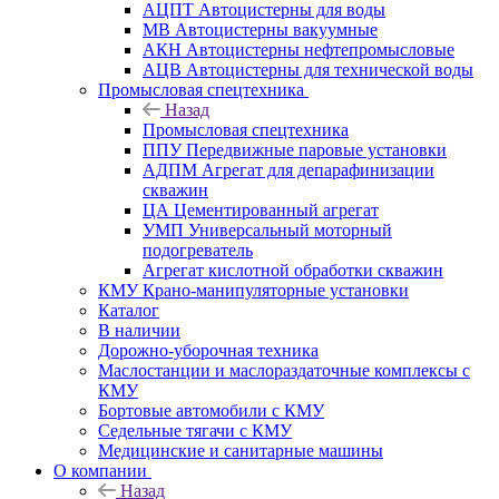
АЦПТ Автоцистерны для воды
МВ Автоцистерны вакуумные
АКН Автоцистерны нефтепромысловые
АЦВ Автоцистерны для технической воды
Промысловая спецтехника
Назад
Промысловая спецтехника
ППУ Передвижные паровые установки
АДПМ Агрегат для депарафинизации
скважин
ЦА Цементированный агрегат
УМП Универсальный моторный
подогреватель
Агрегат кислотной обработки скважин
КМУ Крано-манипуляторные установки
Каталог
В наличии
Дорожно-уборочная техника
Маслостанции и маслораздаточные комплексы с
КМУ
Бортовые автомобили с КМУ
Седельные тягачи с КМУ
Медицинские и санитарные машины
О компании
Назад