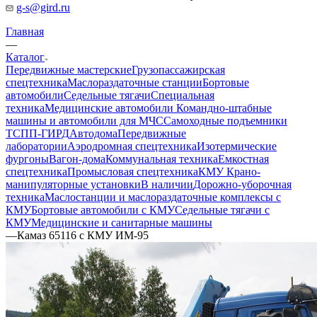
g-s@gird.ru
Главная
—
Каталог
Передвижные мастерские
Грузопассажирская
спецтехника
Маслораздаточные станции
Бортовые
автомобили
Седельные тягачи
Специальная
техника
Медицинские автомобили
Командно-штабные
машины и автомобили для МЧС
Самоходные подъемники
ТСПП-ГИРД
Автодома
Передвижные
лаборатории
Аэродромная спецтехника
Изотермические
фургоны
Вагон-дома
Коммунальная техника
Емкостная
спецтехника
Промысловая спецтехника
КМУ Крано-
манипуляторные установки
В наличии
Дорожно-уборочная
техника
Маслостанции и маслораздаточные комплексы с
КМУ
Бортовые автомобили с КМУ
Седельные тягачи с
КМУ
Медицинские и санитарные машины
—
Камаз 65116 с КМУ ИМ-95