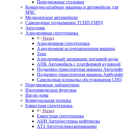
Передвижные столовые
Командно-штабные машины и автомобили для
МЧС
Медицинские автомобили
Самоходные подъемники ТСПП-ГИРД
Автодома
Аэродромная спецтехника
Назад
Аэродромная спецтехника
Аэродромная ассенизационная машина
Трап
Аэродромный заправщик питьевой воды
АПК Автомобиль с платформой кузовной
Подъемно-транспортная машина Автолифт
Подъемно-транспортная машина Амбулифт
Самоходная площадка обслуживания СПО
Передвижные лаборатории
Изотермические фургоны
Вагон-дома
Коммунальная техника
Емкостная спецтехника
Назад
Емкостная спецтехника
АЦН Автоцистерны нефтевозы
АТЗ Автотопливозаправщики