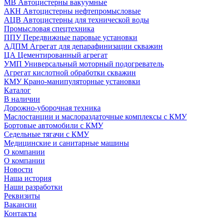
МВ Автоцистерны вакуумные
АКН Автоцистерны нефтепромысловые
АЦВ Автоцистерны для технической воды
Промысловая спецтехника
ППУ Передвижные паровые установки
АДПМ Агрегат для депарафинизации скважин
ЦА Цементированный агрегат
УМП Универсальный моторный подогреватель
Агрегат кислотной обработки скважин
КМУ Крано-манипуляторные установки
Каталог
В наличии
Дорожно-уборочная техника
Маслостанции и маслораздаточные комплексы с КМУ
Бортовые автомобили с КМУ
Седельные тягачи с КМУ
Медицинские и санитарные машины
О компании
О компании
Новости
Наша история
Наши разработки
Реквизиты
Вакансии
Контакты