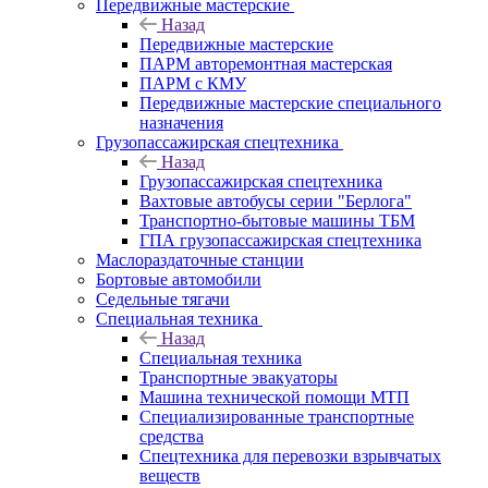
Передвижные мастерские
Назад
Передвижные мастерские
ПАРМ авторемонтная мастерская
ПАРМ с КМУ
Передвижные мастерские специального
назначения
Грузопассажирская спецтехника
Назад
Грузопассажирская спецтехника
Вахтовые автобусы серии "Берлога"
Транспортно-бытовые машины ТБМ
ГПА грузопассажирская спецтехника
Маслораздаточные станции
Бортовые автомобили
Седельные тягачи
Специальная техника
Назад
Специальная техника
Транспортные эвакуаторы
Машина технической помощи МТП
Специализированные транспортные
средства
Спецтехника для перевозки взрывчатых
веществ