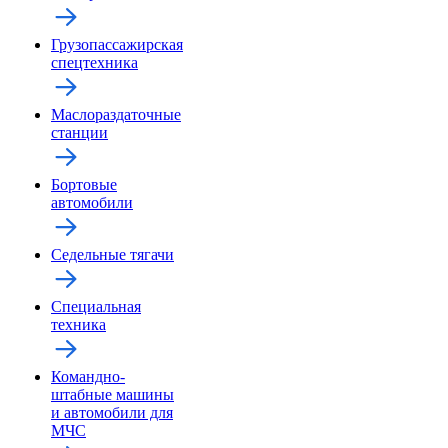
Грузопассажирская
спецтехника
Маслораздаточные
станции
Бортовые
автомобили
Седельные тягачи
Специальная
техника
Командно-
штабные машины
и автомобили для
МЧС