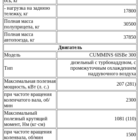
ось, кг
- нагрузка на заднюю
17800
тележку, кг
Полная масса
30500
полуприцепа, кг
Полная масса
37850
автопоезда, кг
Двигатель
Модель
CUMMINS 6ISBe 300
дизельный с турбонаддувом, с
Тип
промежуточным охлаждением
наддувочного воздуха
Максимальная полезная
207 (281)
мощность, кВт (л. с.)
при частоте вращения
коленчатого вала, об/
2300
мин
Максимальный
полезный крутящий
1081 (110)
момент, Нм (кг·см)
при частоте вращения
1500
коленвала, об/мин