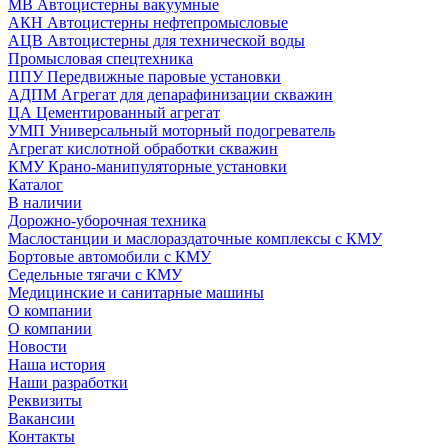
МВ Автоцистерны вакуумные
АКН Автоцистерны нефтепромысловые
АЦВ Автоцистерны для технической воды
Промысловая спецтехника
ППУ Передвижные паровые установки
АДПМ Агрегат для депарафинизации скважин
ЦА Цементированный агрегат
УМП Универсальный моторный подогреватель
Агрегат кислотной обработки скважин
КМУ Крано-манипуляторные установки
Каталог
В наличии
Дорожно-уборочная техника
Маслостанции и маслораздаточные комплексы с КМУ
Бортовые автомобили с КМУ
Седельные тягачи с КМУ
Медицинские и санитарные машины
О компании
О компании
Новости
Наша история
Наши разработки
Реквизиты
Вакансии
Контакты