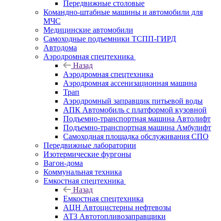
Передвижные столовые
Командно-штабные машины и автомобили для
МЧС
Медицинские автомобили
Самоходные подъемники ТСПП-ГИРД
Автодома
Аэродромная спецтехника
Назад
Аэродромная спецтехника
Аэродромная ассенизационная машина
Трап
Аэродромный заправщик питьевой воды
АПК Автомобиль с платформой кузовной
Подъемно-транспортная машина Автолифт
Подъемно-транспортная машина Амбулифт
Самоходная площадка обслуживания СПО
Передвижные лаборатории
Изотермические фургоны
Вагон-дома
Коммунальная техника
Емкостная спецтехника
Назад
Емкостная спецтехника
АЦН Автоцистерны нефтевозы
АТЗ Автотопливозаправщики