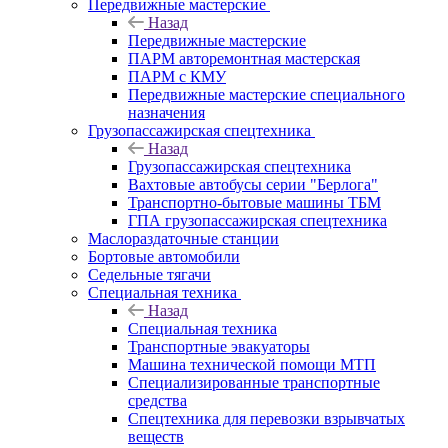
Передвижные мастерские
Назад
Передвижные мастерские
ПАРМ авторемонтная мастерская
ПАРМ с КМУ
Передвижные мастерские специального
назначения
Грузопассажирская спецтехника
Назад
Грузопассажирская спецтехника
Вахтовые автобусы серии "Берлога"
Транспортно-бытовые машины ТБМ
ГПА грузопассажирская спецтехника
Маслораздаточные станции
Бортовые автомобили
Седельные тягачи
Специальная техника
Назад
Специальная техника
Транспортные эвакуаторы
Машина технической помощи МТП
Специализированные транспортные
средства
Спецтехника для перевозки взрывчатых
веществ