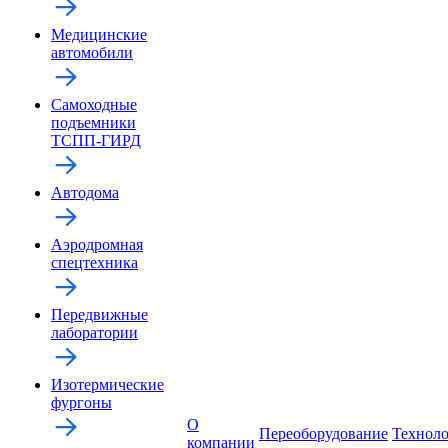
Медицинские
автомобили
Самоходные
подъемники
ТСПП-ГИРД
Автодома
Аэродромная
спецтехника
Передвижные
лаборатории
Изотермические
фургоны
О
Переоборудование
Технол
компании