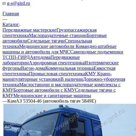
g-s@gird.ru
Главная
—
Каталог
Передвижные мастерские
Грузопассажирская
спецтехника
Маслораздаточные станции
Бортовые
автомобили
Седельные тягачи
Специальная
техника
Медицинские автомобили
Командно-штабные
машины и автомобили для МЧС
Самоходные подъемники
ТСПП-ГИРД
Автодома
Передвижные
лаборатории
Аэродромная спецтехника
Изотермические
фургоны
Вагон-дома
Коммунальная техника
Емкостная
спецтехника
Промысловая спецтехника
КМУ Крано-
манипуляторные установки
В наличии
Дорожно-уборочная
техника
Маслостанции и маслораздаточные комплексы с
КМУ
Бортовые автомобили с КМУ
Седельные тягачи с
КМУ
Медицинские и санитарные машины
—
КамАЗ 53504-46 (автомобиль тягач 5849Е)