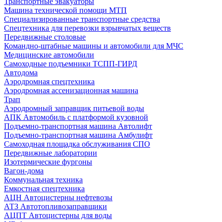
Транспортные эвакуаторы
Машина технической помощи МТП
Специализированные транспортные средства
Спецтехника для перевозки взрывчатых веществ
Передвижные столовые
Командно-штабные машины и автомобили для МЧС
Медицинские автомобили
Самоходные подъемники ТСПП-ГИРД
Автодома
Аэродромная спецтехника
Аэродромная ассенизационная машина
Трап
Аэродромный заправщик питьевой воды
АПК Автомобиль с платформой кузовной
Подъемно-транспортная машина Автолифт
Подъемно-транспортная машина Амбулифт
Самоходная площадка обслуживания СПО
Передвижные лаборатории
Изотермические фургоны
Вагон-дома
Коммунальная техника
Емкостная спецтехника
АЦН Автоцистерны нефтевозы
АТЗ Автотопливозаправщики
АЦПТ Автоцистерны для воды