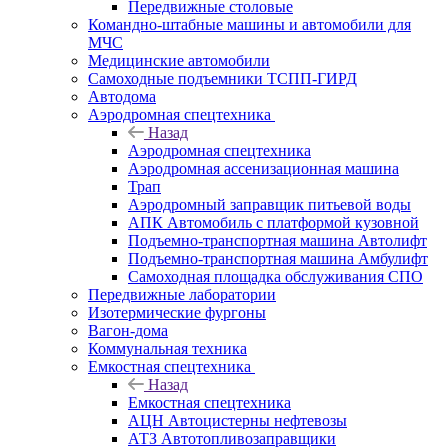
Передвижные столовые
Командно-штабные машины и автомобили для
МЧС
Медицинские автомобили
Самоходные подъемники ТСПП-ГИРД
Автодома
Аэродромная спецтехника
Назад
Аэродромная спецтехника
Аэродромная ассенизационная машина
Трап
Аэродромный заправщик питьевой воды
АПК Автомобиль с платформой кузовной
Подъемно-транспортная машина Автолифт
Подъемно-транспортная машина Амбулифт
Самоходная площадка обслуживания СПО
Передвижные лаборатории
Изотермические фургоны
Вагон-дома
Коммунальная техника
Емкостная спецтехника
Назад
Емкостная спецтехника
АЦН Автоцистерны нефтевозы
АТЗ Автотопливозаправщики