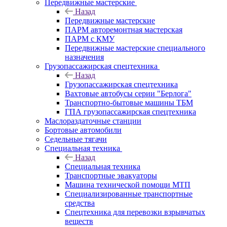
Передвижные мастерские
Назад
Передвижные мастерские
ПАРМ авторемонтная мастерская
ПАРМ с КМУ
Передвижные мастерские специального
назначения
Грузопассажирская спецтехника
Назад
Грузопассажирская спецтехника
Вахтовые автобусы серии "Берлога"
Транспортно-бытовые машины ТБМ
ГПА грузопассажирская спецтехника
Маслораздаточные станции
Бортовые автомобили
Седельные тягачи
Специальная техника
Назад
Специальная техника
Транспортные эвакуаторы
Машина технической помощи МТП
Специализированные транспортные
средства
Спецтехника для перевозки взрывчатых
веществ