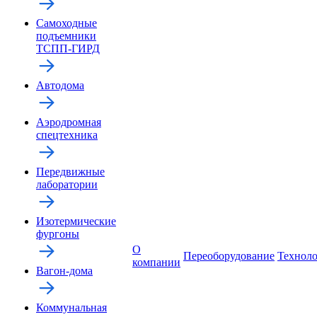
Самоходные
подъемники
ТСПП-ГИРД
Автодома
Аэродромная
спецтехника
Передвижные
лаборатории
Изотермические
фургоны
О
Переоборудование
Технол
компании
Вагон-дома
Коммунальная