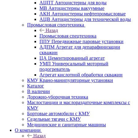
АЦПТ Автоцистерны для воды
МВ Автоцистерны вакуумные
АКН Автоцистерны нефтепромысловые
АЦВ Автоцистерны для технической воды
Промысловая спецтехника
Назад
Промысловая спецтехника
ППУ Передвижные паровые установки
АДПМ Агрегат для депарафинизации
скважин
ЦА Цементированный агрегат
УМП Универсальный моторный
подогреватель
Агрегат кислотной обработки скважин
КМУ Крано-манипуляторные установки
Каталог
В наличии
Дорожно-уборочная техника
Маслостанции и маслораздаточные комплексы с
КМУ
Бортовые автомобили с КМУ
Седельные тягачи с КМУ
Медицинские и санитарные машины
О компании
Назад