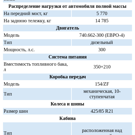
Распределение нагрузки от автомобиля полной массы
На передний мост, кг
5 770
На заднюю тележку, кг
14 785
Двигатель
Модель
740.662-300 (ЕВРО-4)
Тип
дизельный
Мощность, л.с.
300
Система питания
Вместимость топливного бака,
350+210
л
Коробка передач
Модель
154/ZF
механическая, 10-
Тип
ступенчатая
Колеса и шины
Размер шин
425/85 R21
Кабина
расположенная над
Тип