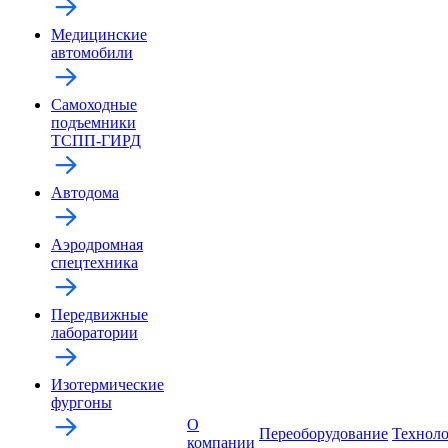
Медицинские
автомобили
Самоходные
подъемники
ТСПП-ГИРД
Автодома
Аэродромная
спецтехника
Передвижные
лаборатории
Изотермические
фургоны
О
Переоборудование
Технол
компании