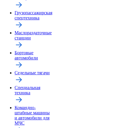
Грузопассажирская
спецтехника
Маслораздаточные
станции
Бортовые
автомобили
Седельные тягачи
Специальная
техника
Командно-
штабные машины
и автомобили для
МЧС