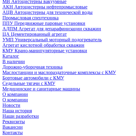
МВ Автоцистерны вакуумные
АКН Автоцистерны нефтепромысловые
АЦВ Автоцистерны для технической воды
Промысловая спецтехника
ППУ Передвижные паровые установки
АДПМ Агрегат для депарафинизации скважин
ЦА Цементированный агрегат
УМП Универсальный моторный подогреватель
Агрегат кислотной обработки скважин
КМУ Крано-манипуляторные установки
Каталог
В наличии
Дорожно-уборочная техника
Маслостанции и маслораздаточные комплексы с КМУ
Бортовые автомобили с КМУ
Седельные тягачи с КМУ
Медицинские и санитарные машины
О компании
О компании
Новости
Наша история
Наши разработки
Реквизиты
Вакансии
Контакты