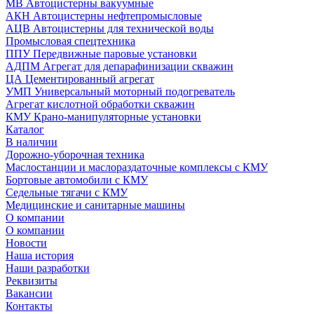
МВ Автоцистерны вакуумные
АКН Автоцистерны нефтепромысловые
АЦВ Автоцистерны для технической воды
Промысловая спецтехника
ППУ Передвижные паровые установки
АДПМ Агрегат для депарафинизации скважин
ЦА Цементированный агрегат
УМП Универсальный моторный подогреватель
Агрегат кислотной обработки скважин
КМУ Крано-манипуляторные установки
Каталог
В наличии
Дорожно-уборочная техника
Маслостанции и маслораздаточные комплексы с КМУ
Бортовые автомобили с КМУ
Седельные тягачи с КМУ
Медицинские и санитарные машины
О компании
О компании
Новости
Наша история
Наши разработки
Реквизиты
Вакансии
Контакты