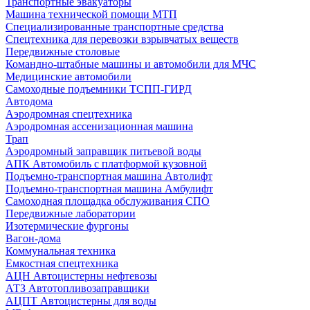
Транспортные эвакуаторы
Машина технической помощи МТП
Специализированные транспортные средства
Спецтехника для перевозки взрывчатых веществ
Передвижные столовые
Командно-штабные машины и автомобили для МЧС
Медицинские автомобили
Самоходные подъемники ТСПП-ГИРД
Автодома
Аэродромная спецтехника
Аэродромная ассенизационная машина
Трап
Аэродромный заправщик питьевой воды
АПК Автомобиль с платформой кузовной
Подъемно-транспортная машина Автолифт
Подъемно-транспортная машина Амбулифт
Самоходная площадка обслуживания СПО
Передвижные лаборатории
Изотермические фургоны
Вагон-дома
Коммунальная техника
Емкостная спецтехника
АЦН Автоцистерны нефтевозы
АТЗ Автотопливозаправщики
АЦПТ Автоцистерны для воды