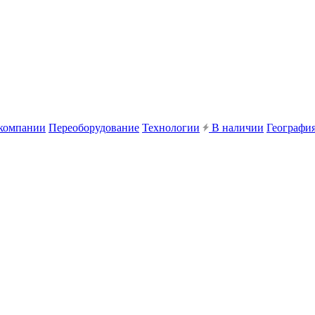
компании
Переоборудование
Технологии
В наличии
География