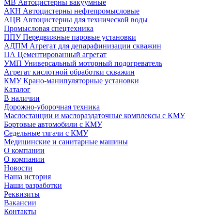
МВ Автоцистерны вакуумные
АКН Автоцистерны нефтепромысловые
АЦВ Автоцистерны для технической воды
Промысловая спецтехника
ППУ Передвижные паровые установки
АДПМ Агрегат для депарафинизации скважин
ЦА Цементированный агрегат
УМП Универсальный моторный подогреватель
Агрегат кислотной обработки скважин
КМУ Крано-манипуляторные установки
Каталог
В наличии
Дорожно-уборочная техника
Маслостанции и маслораздаточные комплексы с КМУ
Бортовые автомобили с КМУ
Седельные тягачи с КМУ
Медицинские и санитарные машины
О компании
О компании
Новости
Наша история
Наши разработки
Реквизиты
Вакансии
Контакты