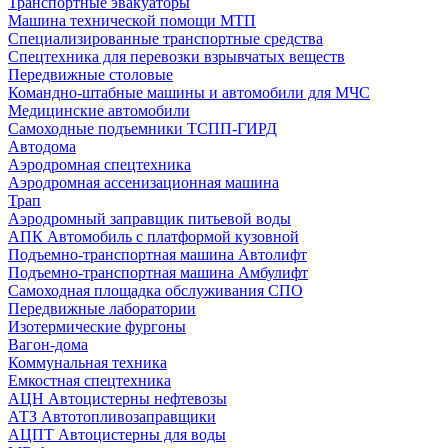
Транспортные эвакуаторы
Машина технической помощи МТП
Специализированные транспортные средства
Спецтехника для перевозки взрывчатых веществ
Передвижные столовые
Командно-штабные машины и автомобили для МЧС
Медицинские автомобили
Самоходные подъемники ТСПП-ГИРД
Автодома
Аэродромная спецтехника
Аэродромная ассенизационная машина
Трап
Аэродромный заправщик питьевой воды
АПК Автомобиль с платформой кузовной
Подъемно-транспортная машина Автолифт
Подъемно-транспортная машина Амбулифт
Самоходная площадка обслуживания СПО
Передвижные лаборатории
Изотермические фургоны
Вагон-дома
Коммунальная техника
Емкостная спецтехника
АЦН Автоцистерны нефтевозы
АТЗ Автотопливозаправщики
АЦПТ Автоцистерны для воды