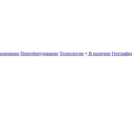
компании
Переоборудование
Технологии
В наличии
География