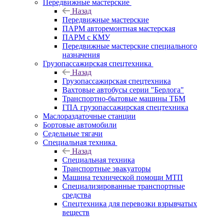
Передвижные мастерские
Назад
Передвижные мастерские
ПАРМ авторемонтная мастерская
ПАРМ с КМУ
Передвижные мастерские специального
назначения
Грузопассажирская спецтехника
Назад
Грузопассажирская спецтехника
Вахтовые автобусы серии "Берлога"
Транспортно-бытовые машины ТБМ
ГПА грузопассажирская спецтехника
Маслораздаточные станции
Бортовые автомобили
Седельные тягачи
Специальная техника
Назад
Специальная техника
Транспортные эвакуаторы
Машина технической помощи МТП
Специализированные транспортные
средства
Спецтехника для перевозки взрывчатых
веществ