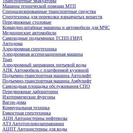
Транспортные эвакуаторы
Машина технической помощи МТП
Специализированные транспортные средства
Спецтехника для перевозки взрывчатых веществ
Передвижные столовые
Командно-штабные машины и автомобили для МЧС
Медицинские автомобили
Самоходные подъемники ТСПП-ГИРД
Автодома
Аэродромная спецтехника
Аэродромная ассенизационная машина
Трап
Аэродромный заправщик питьевой воды
АПК Автомобиль с платформой кузовной
Подъемно-транспортная машина Автолифт
Подъемно-транспортная машина Амбулифт
Самоходная площадка обслуживания СПО
Передвижные лаборатории
Изотермические фургоны
Вагон-дома
Коммунальная техника
Емкостная спецтехника
АЦН Автоцистерны нефтевозы
АТЗ Автотопливозаправщики
АЦПТ Автоцистерны для воды