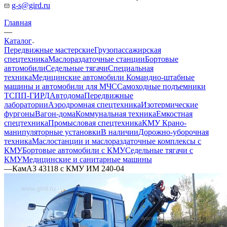
g-s@gird.ru
Главная
—
Каталог
Передвижные мастерские
Грузопассажирская
спецтехника
Маслораздаточные станции
Бортовые
автомобили
Седельные тягачи
Специальная
техника
Медицинские автомобили
Командно-штабные
машины и автомобили для МЧС
Самоходные подъемники
ТСПП-ГИРД
Автодома
Передвижные
лаборатории
Аэродромная спецтехника
Изотермические
фургоны
Вагон-дома
Коммунальная техника
Емкостная
спецтехника
Промысловая спецтехника
КМУ Крано-
манипуляторные установки
В наличии
Дорожно-уборочная
техника
Маслостанции и маслораздаточные комплексы с
КМУ
Бортовые автомобили с КМУ
Седельные тягачи с
КМУ
Медицинские и санитарные машины
—
КамАЗ 43118 с КМУ ИМ 240-04