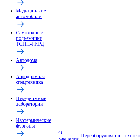
Медицинские
автомобили
Самоходные
подъемники
ТСПП-ГИРД
Автодома
Аэродромная
спецтехника
Передвижные
лаборатории
Изотермические
фургоны
О
Переоборудование
Технол
компании