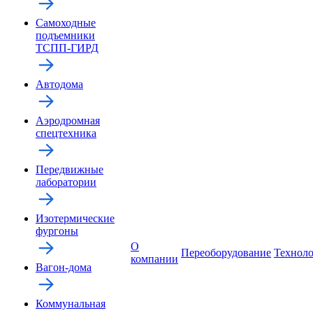
Самоходные
подъемники
ТСПП-ГИРД
Автодома
Аэродромная
спецтехника
Передвижные
лаборатории
Изотермические
фургоны
О
Переоборудование
Технол
компании
Вагон-дома
Коммунальная