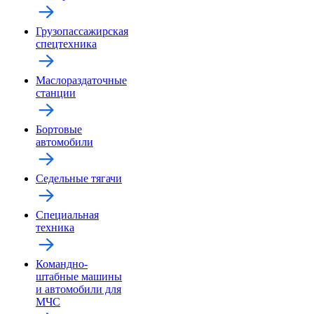
Грузопассажирская
спецтехника
Маслораздаточные
станции
Бортовые
автомобили
Седельные тягачи
Специальная
техника
Командно-
штабные машины
и автомобили для
МЧС