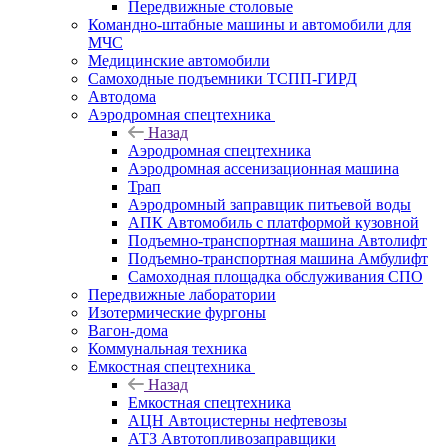
Передвижные столовые
Командно-штабные машины и автомобили для
МЧС
Медицинские автомобили
Самоходные подъемники ТСПП-ГИРД
Автодома
Аэродромная спецтехника
Назад
Аэродромная спецтехника
Аэродромная ассенизационная машина
Трап
Аэродромный заправщик питьевой воды
АПК Автомобиль с платформой кузовной
Подъемно-транспортная машина Автолифт
Подъемно-транспортная машина Амбулифт
Самоходная площадка обслуживания СПО
Передвижные лаборатории
Изотермические фургоны
Вагон-дома
Коммунальная техника
Емкостная спецтехника
Назад
Емкостная спецтехника
АЦН Автоцистерны нефтевозы
АТЗ Автотопливозаправщики