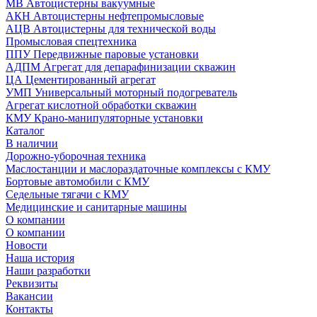
МВ Автоцистерны вакуумные
АКН Автоцистерны нефтепромысловые
АЦВ Автоцистерны для технической воды
Промысловая спецтехника
ППУ Передвижные паровые установки
АДПМ Агрегат для депарафинизации скважин
ЦА Цементированный агрегат
УМП Универсальный моторный подогреватель
Агрегат кислотной обработки скважин
КМУ Крано-манипуляторные установки
Каталог
В наличии
Дорожно-уборочная техника
Маслостанции и маслораздаточные комплексы с КМУ
Бортовые автомобили с КМУ
Седельные тягачи с КМУ
Медицинские и санитарные машины
О компании
О компании
Новости
Наша история
Наши разработки
Реквизиты
Вакансии
Контакты