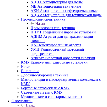
АЦПТ Автоцистерны для воды
МВ Автоцистерны вакуумные
АКН Автоцистерны нефтепромысловые
АЦВ Автоцистерны для технической воды
Промысловая спецтехника
Назад
Промысловая спецтехника
ППУ Передвижные паровые установки
АДПМ Агрегат для депарафинизации
скважин
ЦА Цементированный агрегат
УМП Универсальный моторный
подогреватель
Агрегат кислотной обработки скважин
КМУ Крано-манипуляторные установки
Каталог
В наличии
Дорожно-уборочная техника
Маслостанции и маслораздаточные комплексы с
КМУ
Бортовые автомобили с КМУ
Седельные тягачи с КМУ
Медицинские и санитарные машины
О компании
Назад