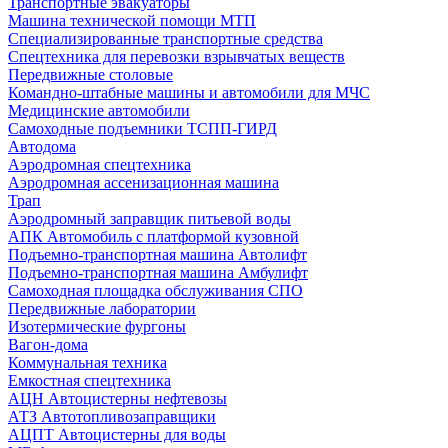
Транспортные эвакуаторы
Машина технической помощи МТП
Специализированные транспортные средства
Спецтехника для перевозки взрывчатых веществ
Передвижные столовые
Командно-штабные машины и автомобили для МЧС
Медицинские автомобили
Самоходные подъемники ТСПП-ГИРД
Автодома
Аэродромная спецтехника
Аэродромная ассенизационная машина
Трап
Аэродромный заправщик питьевой воды
АПК Автомобиль с платформой кузовной
Подъемно-транспортная машина Автолифт
Подъемно-транспортная машина Амбулифт
Самоходная площадка обслуживания СПО
Передвижные лаборатории
Изотермические фургоны
Вагон-дома
Коммунальная техника
Емкостная спецтехника
АЦН Автоцистерны нефтевозы
АТЗ Автотопливозаправщики
АЦПТ Автоцистерны для воды