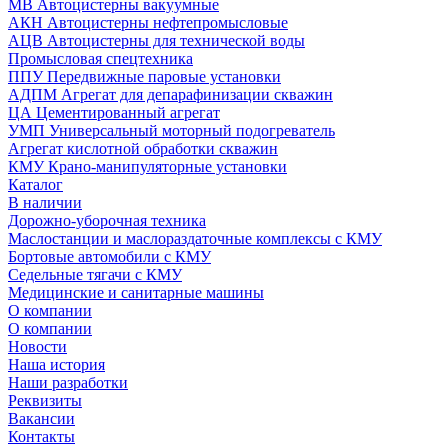
МВ Автоцистерны вакуумные
АКН Автоцистерны нефтепромысловые
АЦВ Автоцистерны для технической воды
Промысловая спецтехника
ППУ Передвижные паровые установки
АДПМ Агрегат для депарафинизации скважин
ЦА Цементированный агрегат
УМП Универсальный моторный подогреватель
Агрегат кислотной обработки скважин
КМУ Крано-манипуляторные установки
Каталог
В наличии
Дорожно-уборочная техника
Маслостанции и маслораздаточные комплексы с КМУ
Бортовые автомобили с КМУ
Седельные тягачи с КМУ
Медицинские и санитарные машины
О компании
О компании
Новости
Наша история
Наши разработки
Реквизиты
Вакансии
Контакты