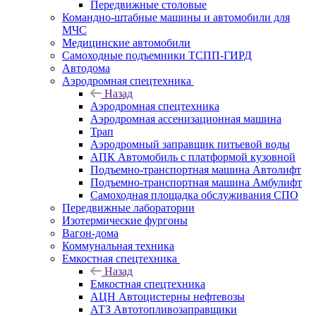
Передвижные столовые
Командно-штабные машины и автомобили для
МЧС
Медицинские автомобили
Самоходные подъемники ТСПП-ГИРД
Автодома
Аэродромная спецтехника
Назад
Аэродромная спецтехника
Аэродромная ассенизационная машина
Трап
Аэродромный заправщик питьевой воды
АПК Автомобиль с платформой кузовной
Подъемно-транспортная машина Автолифт
Подъемно-транспортная машина Амбулифт
Самоходная площадка обслуживания СПО
Передвижные лаборатории
Изотермические фургоны
Вагон-дома
Коммунальная техника
Емкостная спецтехника
Назад
Емкостная спецтехника
АЦН Автоцистерны нефтевозы
АТЗ Автотопливозаправщики