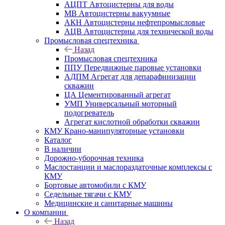
АЦПТ Автоцистерны для воды
МВ Автоцистерны вакуумные
АКН Автоцистерны нефтепромысловые
АЦВ Автоцистерны для технической воды
Промысловая спецтехника
Назад
Промысловая спецтехника
ППУ Передвижные паровые установки
АДПМ Агрегат для депарафинизации
скважин
ЦА Цементированный агрегат
УМП Универсальный моторный
подогреватель
Агрегат кислотной обработки скважин
КМУ Крано-манипуляторные установки
Каталог
В наличии
Дорожно-уборочная техника
Маслостанции и маслораздаточные комплексы с
КМУ
Бортовые автомобили с КМУ
Седельные тягачи с КМУ
Медицинские и санитарные машины
О компании
Назад