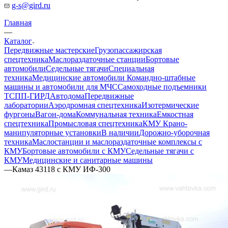
g-s@gird.ru
Главная
—
Каталог
Передвижные мастерские
Грузопассажирская
спецтехника
Маслораздаточные станции
Бортовые
автомобили
Седельные тягачи
Специальная
техника
Медицинские автомобили
Командно-штабные
машины и автомобили для МЧС
Самоходные подъемники
ТСПП-ГИРД
Автодома
Передвижные
лаборатории
Аэродромная спецтехника
Изотермические
фургоны
Вагон-дома
Коммунальная техника
Емкостная
спецтехника
Промысловая спецтехника
КМУ Крано-
манипуляторные установки
В наличии
Дорожно-уборочная
техника
Маслостанции и маслораздаточные комплексы с
КМУ
Бортовые автомобили с КМУ
Седельные тягачи с
КМУ
Медицинские и санитарные машины
—
Камаз 43118 с КМУ ИФ-300