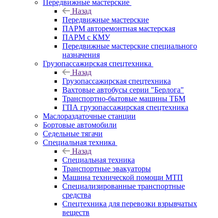
Передвижные мастерские
Назад
Передвижные мастерские
ПАРМ авторемонтная мастерская
ПАРМ с КМУ
Передвижные мастерские специального
назначения
Грузопассажирская спецтехника
Назад
Грузопассажирская спецтехника
Вахтовые автобусы серии "Берлога"
Транспортно-бытовые машины ТБМ
ГПА грузопассажирская спецтехника
Маслораздаточные станции
Бортовые автомобили
Седельные тягачи
Специальная техника
Назад
Специальная техника
Транспортные эвакуаторы
Машина технической помощи МТП
Специализированные транспортные
средства
Спецтехника для перевозки взрывчатых
веществ