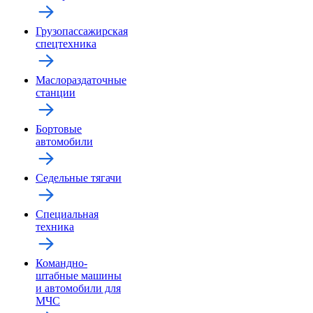
Грузопассажирская
спецтехника
Маслораздаточные
станции
Бортовые
автомобили
Седельные тягачи
Специальная
техника
Командно-
штабные машины
и автомобили для
МЧС