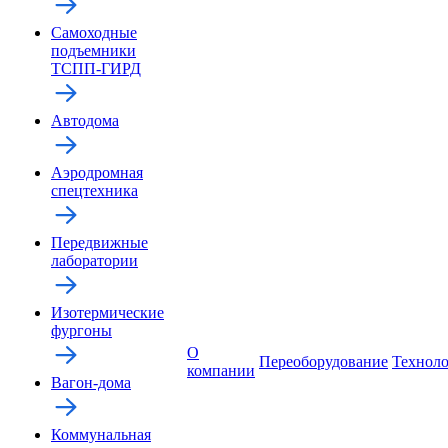
Самоходные
подъемники
ТСПП-ГИРД
Автодома
Аэродромная
спецтехника
Передвижные
лаборатории
Изотермические
фургоны
О
Переоборудование
Технол
компании
Вагон-дома
Коммунальная