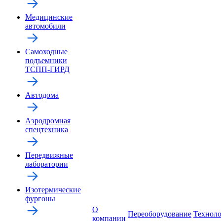
Медицинские
автомобили
Самоходные
подъемники
ТСПП-ГИРД
Автодома
Аэродромная
спецтехника
Передвижные
лаборатории
Изотермические
фургоны
О
Переоборудование
Технол
компании