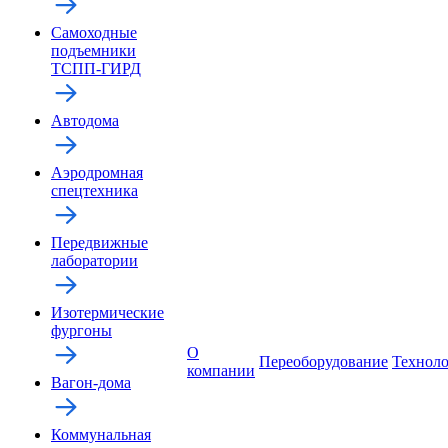
Самоходные
подъемники
ТСПП-ГИРД
Автодома
Аэродромная
спецтехника
Передвижные
лаборатории
Изотермические
фургоны
О
Переоборудование
Технол
компании
Вагон-дома
Коммунальная