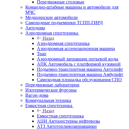
Передвижные столовые
Командно-штабные машины и автомобили для
МЧС
Медицинские автомобили
Самоходные подъемники ТСПП-ГИРД
Автодома
Аэродромная спецтехника
Назад
Аэродромная спецтехника
Аэродромная ассенизационная машина
Трап
Аэродромный заправщик питьевой воды
АПК Автомобиль с платформой кузовной
Подъемно-транспортная машина Автолифт
Подъемно-транспортная машина Амбулифт
Самоходная площадка обслуживания СПО
Передвижные лаборатории
Изотермические фургоны
Вагон-дома
Коммунальная техника
Емкостная спецтехника
Назад
Емкостная спецтехника
АЦН Автоцистерны нефтевозы
АТЗ Автотопливозаправщики