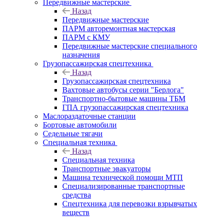
Передвижные мастерские
Назад
Передвижные мастерские
ПАРМ авторемонтная мастерская
ПАРМ с КМУ
Передвижные мастерские специального
назначения
Грузопассажирская спецтехника
Назад
Грузопассажирская спецтехника
Вахтовые автобусы серии "Берлога"
Транспортно-бытовые машины ТБМ
ГПА грузопассажирская спецтехника
Маслораздаточные станции
Бортовые автомобили
Седельные тягачи
Специальная техника
Назад
Специальная техника
Транспортные эвакуаторы
Машина технической помощи МТП
Специализированные транспортные
средства
Спецтехника для перевозки взрывчатых
веществ