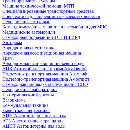
Транспортные эвакуаторы
Машина технической помощи МТП
Специализированные транспортные средства
Спецтехника для перевозки взрывчатых веществ
Передвижные столовые
Командно-штабные машины и автомобили для МЧС
Медицинские автомобили
Самоходные подъемники ТСПП-ГИРД
Автодома
Аэродромная спецтехника
Аэродромная ассенизационная машина
Трап
Аэродромный заправщик питьевой воды
АПК Автомобиль с платформой кузовной
Подъемно-транспортная машина Автолифт
Подъемно-транспортная машина Амбулифт
Самоходная площадка обслуживания СПО
Передвижные лаборатории
Изотермические фургоны
Вагон-дома
Коммунальная техника
Емкостная спецтехника
АЦН Автоцистерны нефтевозы
АТЗ Автотопливозаправщики
АЦПТ Автоцистерны для воды