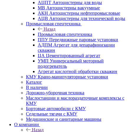
АЦПТ Автоцистерны для воды
МВ Автоцистерны вакуумные
АКН Автоцистерны нефтепромысловые
АЦВ Автоцистерны для технической воды
Промысловая спецтехника
Назад
Промысловая спецтехника
ППУ Передвижные паровые установки
АДПМ Агрегат для депарафинизации
скважин
ЦА Цементированный агрегат
УМП Универсальный моторный
подогреватель
Агрегат кислотной обработки скважин
КМУ Крано-манипуляторные установки
Каталог
В наличии
Дорожно-уборочная техника
Маслостанции и маслораздаточные комплексы с
КМУ
Бортовые автомобили с КМУ
Седельные тягачи с КМУ
Медицинские и санитарные машины
О компании
Назад