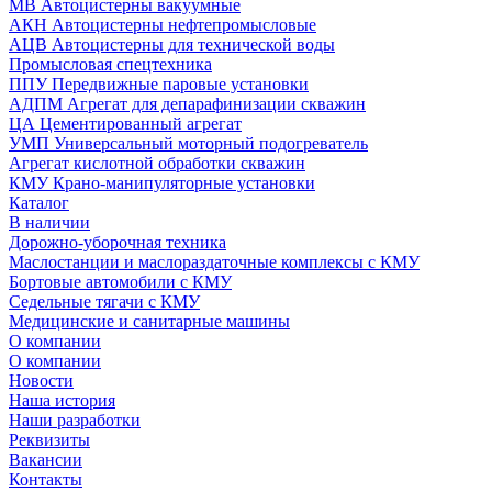
МВ Автоцистерны вакуумные
АКН Автоцистерны нефтепромысловые
АЦВ Автоцистерны для технической воды
Промысловая спецтехника
ППУ Передвижные паровые установки
АДПМ Агрегат для депарафинизации скважин
ЦА Цементированный агрегат
УМП Универсальный моторный подогреватель
Агрегат кислотной обработки скважин
КМУ Крано-манипуляторные установки
Каталог
В наличии
Дорожно-уборочная техника
Маслостанции и маслораздаточные комплексы с КМУ
Бортовые автомобили с КМУ
Седельные тягачи с КМУ
Медицинские и санитарные машины
О компании
О компании
Новости
Наша история
Наши разработки
Реквизиты
Вакансии
Контакты