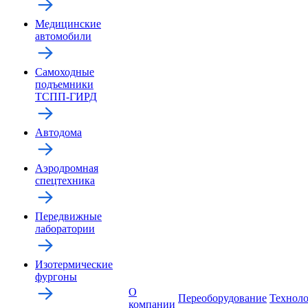
Медицинские
автомобили
Самоходные
подъемники
ТСПП-ГИРД
Автодома
Аэродромная
спецтехника
Передвижные
лаборатории
Изотермические
фургоны
О
Переоборудование
Технол
компании