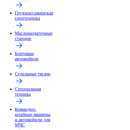
Грузопассажирская
спецтехника
Маслораздаточные
станции
Бортовые
автомобили
Седельные тягачи
Специальная
техника
Командно-
штабные машины
и автомобили для
МЧС