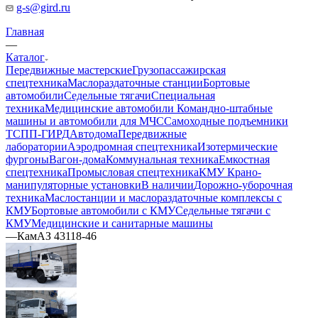
g-s@gird.ru
Главная
—
Каталог
Передвижные мастерские
Грузопассажирская
спецтехника
Маслораздаточные станции
Бортовые
автомобили
Седельные тягачи
Специальная
техника
Медицинские автомобили
Командно-штабные
машины и автомобили для МЧС
Самоходные подъемники
ТСПП-ГИРД
Автодома
Передвижные
лаборатории
Аэродромная спецтехника
Изотермические
фургоны
Вагон-дома
Коммунальная техника
Емкостная
спецтехника
Промысловая спецтехника
КМУ Крано-
манипуляторные установки
В наличии
Дорожно-уборочная
техника
Маслостанции и маслораздаточные комплексы с
КМУ
Бортовые автомобили с КМУ
Седельные тягачи с
КМУ
Медицинские и санитарные машины
—
КамАЗ 43118-46