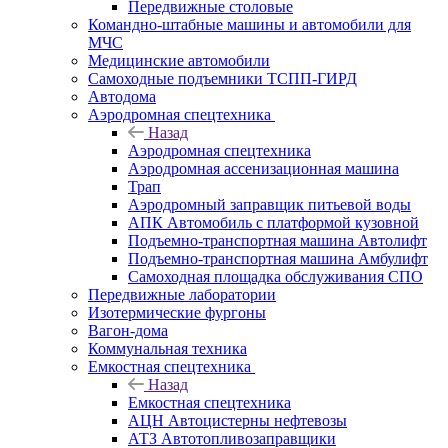
Передвижные столовые
Командно-штабные машины и автомобили для
МЧС
Медицинские автомобили
Самоходные подъемники ТСПП-ГИРД
Автодома
Аэродромная спецтехника
Назад
Аэродромная спецтехника
Аэродромная ассенизационная машина
Трап
Аэродромный заправщик питьевой воды
АПК Автомобиль с платформой кузовной
Подъемно-транспортная машина Автолифт
Подъемно-транспортная машина Амбулифт
Самоходная площадка обслуживания СПО
Передвижные лаборатории
Изотермические фургоны
Вагон-дома
Коммунальная техника
Емкостная спецтехника
Назад
Емкостная спецтехника
АЦН Автоцистерны нефтевозы
АТЗ Автотопливозаправщики