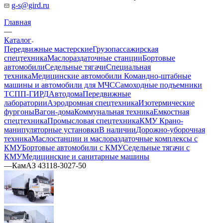
g-s@gird.ru
Главная
—
Каталог
Передвижные мастерские
Грузопассажирская
спецтехника
Маслораздаточные станции
Бортовые
автомобили
Седельные тягачи
Специальная
техника
Медицинские автомобили
Командно-штабные
машины и автомобили для МЧС
Самоходные подъемники
ТСПП-ГИРД
Автодома
Передвижные
лаборатории
Аэродромная спецтехника
Изотермические
фургоны
Вагон-дома
Коммунальная техника
Емкостная
спецтехника
Промысловая спецтехника
КМУ Крано-
манипуляторные установки
В наличии
Дорожно-уборочная
техника
Маслостанции и маслораздаточные комплексы с
КМУ
Бортовые автомобили с КМУ
Седельные тягачи с
КМУ
Медицинские и санитарные машины
—
КамАЗ 43118-3027-50