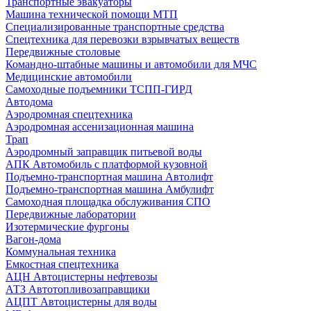
Транспортные эвакуаторы
Машина технической помощи МТП
Специализированные транспортные средства
Спецтехника для перевозки взрывчатых веществ
Передвижные столовые
Командно-штабные машины и автомобили для МЧС
Медицинские автомобили
Самоходные подъемники ТСПП-ГИРД
Автодома
Аэродромная спецтехника
Аэродромная ассенизационная машина
Трап
Аэродромный заправщик питьевой воды
АПК Автомобиль с платформой кузовной
Подъемно-транспортная машина Автолифт
Подъемно-транспортная машина Амбулифт
Самоходная площадка обслуживания СПО
Передвижные лаборатории
Изотермические фургоны
Вагон-дома
Коммунальная техника
Емкостная спецтехника
АЦН Автоцистерны нефтевозы
АТЗ Автотопливозаправщики
АЦПТ Автоцистерны для воды