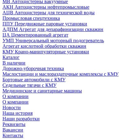
МВ Автоцистерны вакуумные
АКН Автоцистерны нефтепромысловые
АЦВ Автоцистерны для технической воды
Промысловая спецтехника
ППУ Передвижные паровые установки
АДПМ Агрегат для депарафинизации скважин
ЦА Цементированный агрегат
УМП Универсальный моторный подогреватель
Агрегат кислотной обработки скважин
КМУ Крано-манипуляторные установки
Каталог
В наличии
Дорожно-уборочная техника
Маслостанции и маслораздаточные комплексы с КМУ
Бортовые автомобили с КМУ
Седельные тягачи с КМУ
Медицинские и санитарные машины
О компании
О компании
Новости
Наша история
Наши разработки
Реквизиты
Вакансии
Контакты