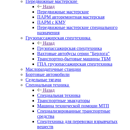
Передвижные мастерские
Назад
Передвижные мастерские
ПАРМ авторемонтная мастерская
ПАРМ с КМУ
Передвижные мастерские специального
назначения
Грузопассажирская спецтехника
Назад
Грузопассажирская спецтехника
Вахтовые автобусы серии "Берлога"
Транспортно-бытовые машины ТБМ
ГПА грузопассажирская спецтехника
Маслораздаточные станции
Бортовые автомобили
Седельные тягачи
Специальная техника
Назад
Специальная техника
Транспортные эвакуаторы
Машина технической помощи МТП
Специализированные транспортные
средства
Спецтехника для перевозки взрывчатых
веществ