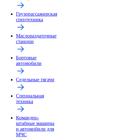
Грузопассажирская
спецтехника
Маслораздаточные
станции
Бортовые
автомобили
Седельные тягачи
Специальная
техника
Командно-
штабные машины
и автомобили для
МЧС