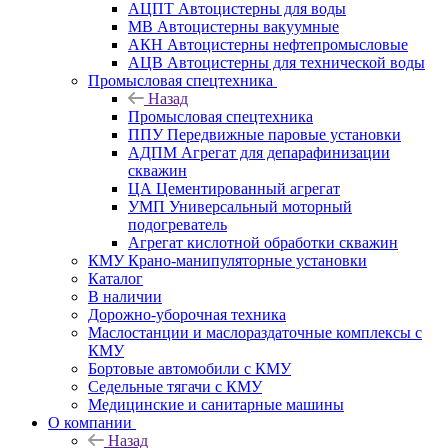
АЦПТ Автоцистерны для воды
МВ Автоцистерны вакуумные
АКН Автоцистерны нефтепромысловые
АЦВ Автоцистерны для технической воды
Промысловая спецтехника
Назад
Промысловая спецтехника
ППУ Передвижные паровые установки
АДПМ Агрегат для депарафинизации
скважин
ЦА Цементированный агрегат
УМП Универсальный моторный
подогреватель
Агрегат кислотной обработки скважин
КМУ Крано-манипуляторные установки
Каталог
В наличии
Дорожно-уборочная техника
Маслостанции и маслораздаточные комплексы с
КМУ
Бортовые автомобили с КМУ
Седельные тягачи с КМУ
Медицинские и санитарные машины
О компании
Назад