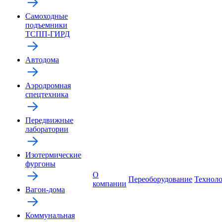
Самоходные
подъемники
ТСПП-ГИРД
Автодома
Аэродромная
спецтехника
Передвижные
лаборатории
Изотермические
фургоны
О
Переоборудование
Технол
компании
Вагон-дома
Коммунальная