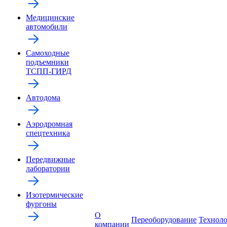
Медицинские
автомобили
Самоходные
подъемники
ТСПП-ГИРД
Автодома
Аэродромная
спецтехника
Передвижные
лаборатории
Изотермические
фургоны
О
Переоборудование
Технол
компании