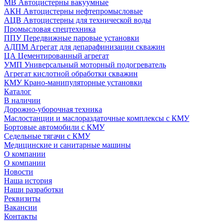
МВ Автоцистерны вакуумные
АКН Автоцистерны нефтепромысловые
АЦВ Автоцистерны для технической воды
Промысловая спецтехника
ППУ Передвижные паровые установки
АДПМ Агрегат для депарафинизации скважин
ЦА Цементированный агрегат
УМП Универсальный моторный подогреватель
Агрегат кислотной обработки скважин
КМУ Крано-манипуляторные установки
Каталог
В наличии
Дорожно-уборочная техника
Маслостанции и маслораздаточные комплексы с КМУ
Бортовые автомобили с КМУ
Седельные тягачи с КМУ
Медицинские и санитарные машины
О компании
О компании
Новости
Наша история
Наши разработки
Реквизиты
Вакансии
Контакты