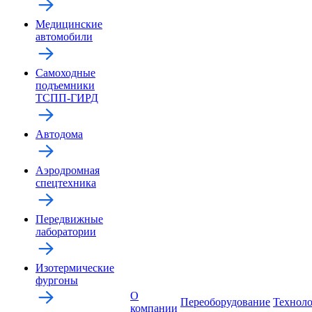
Медицинские
автомобили
Самоходные
подъемники
ТСПП-ГИРД
Автодома
Аэродромная
спецтехника
Передвижные
лаборатории
Изотермические
фургоны
О
Переоборудование
Технол
компании