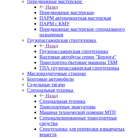
Передвижные мастерские
Назад
Передвижные мастерские
ПАРМ авторемонтная мастерская
ПАРМ с КМУ
Передвижные мастерские специального
назначения
Грузопассажирская спецтехника
Назад
Грузопассажирская спецтехника
Вахтовые автобусы серии "Берлога"
Транспортно-бытовые машины ТБМ
ГПА грузопассажирская спецтехника
Маслораздаточные станции
Бортовые автомобили
Седельные тягачи
Специальная техника
Назад
Специальная техника
Транспортные эвакуаторы
Машина технической помощи МТП
Специализированные транспортные
средства
Спецтехника для перевозки взрывчатых
веществ