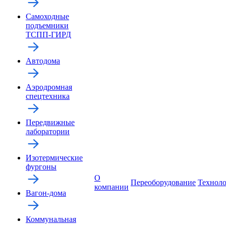
Самоходные
подъемники
ТСПП-ГИРД
Автодома
Аэродромная
спецтехника
Передвижные
лаборатории
Изотермические
фургоны
О
Переоборудование
Технол
компании
Вагон-дома
Коммунальная