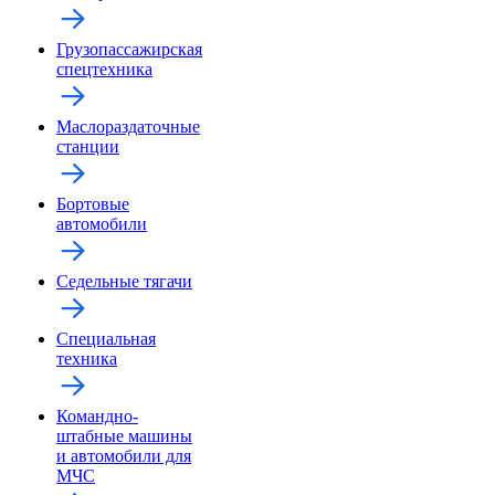
Грузопассажирская
спецтехника
Маслораздаточные
станции
Бортовые
автомобили
Седельные тягачи
Специальная
техника
Командно-
штабные машины
и автомобили для
МЧС