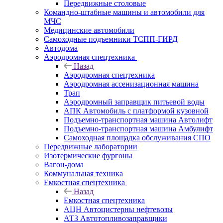
Передвижные столовые
Командно-штабные машины и автомобили для
МЧС
Медицинские автомобили
Самоходные подъемники ТСПП-ГИРД
Автодома
Аэродромная спецтехника
Назад
Аэродромная спецтехника
Аэродромная ассенизационная машина
Трап
Аэродромный заправщик питьевой воды
АПК Автомобиль с платформой кузовной
Подъемно-транспортная машина Автолифт
Подъемно-транспортная машина Амбулифт
Самоходная площадка обслуживания СПО
Передвижные лаборатории
Изотермические фургоны
Вагон-дома
Коммунальная техника
Емкостная спецтехника
Назад
Емкостная спецтехника
АЦН Автоцистерны нефтевозы
АТЗ Автотопливозаправщики