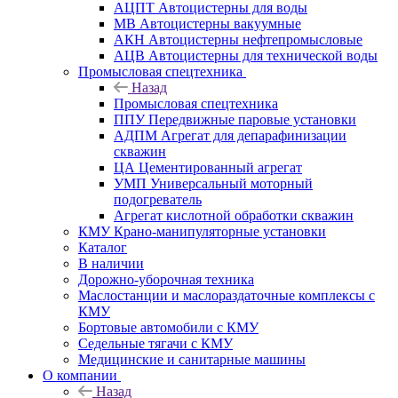
АЦПТ Автоцистерны для воды
МВ Автоцистерны вакуумные
АКН Автоцистерны нефтепромысловые
АЦВ Автоцистерны для технической воды
Промысловая спецтехника
Назад
Промысловая спецтехника
ППУ Передвижные паровые установки
АДПМ Агрегат для депарафинизации
скважин
ЦА Цементированный агрегат
УМП Универсальный моторный
подогреватель
Агрегат кислотной обработки скважин
КМУ Крано-манипуляторные установки
Каталог
В наличии
Дорожно-уборочная техника
Маслостанции и маслораздаточные комплексы с
КМУ
Бортовые автомобили с КМУ
Седельные тягачи с КМУ
Медицинские и санитарные машины
О компании
Назад