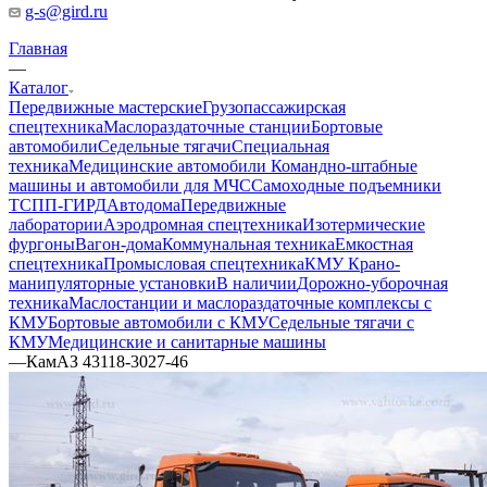
g-s@gird.ru
Главная
—
Каталог
Передвижные мастерские
Грузопассажирская
спецтехника
Маслораздаточные станции
Бортовые
автомобили
Седельные тягачи
Специальная
техника
Медицинские автомобили
Командно-штабные
машины и автомобили для МЧС
Самоходные подъемники
ТСПП-ГИРД
Автодома
Передвижные
лаборатории
Аэродромная спецтехника
Изотермические
фургоны
Вагон-дома
Коммунальная техника
Емкостная
спецтехника
Промысловая спецтехника
КМУ Крано-
манипуляторные установки
В наличии
Дорожно-уборочная
техника
Маслостанции и маслораздаточные комплексы с
КМУ
Бортовые автомобили с КМУ
Седельные тягачи с
КМУ
Медицинские и санитарные машины
—
КамАЗ 43118-3027-46