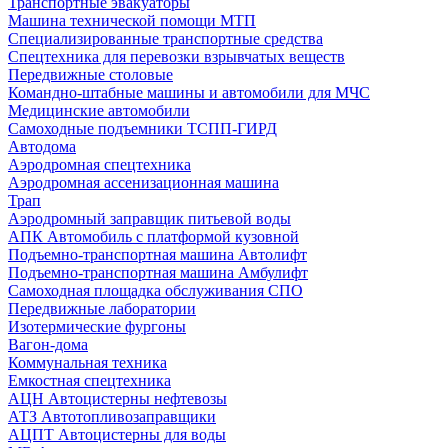
Транспортные эвакуаторы
Машина технической помощи МТП
Специализированные транспортные средства
Спецтехника для перевозки взрывчатых веществ
Передвижные столовые
Командно-штабные машины и автомобили для МЧС
Медицинские автомобили
Самоходные подъемники ТСПП-ГИРД
Автодома
Аэродромная спецтехника
Аэродромная ассенизационная машина
Трап
Аэродромный заправщик питьевой воды
АПК Автомобиль с платформой кузовной
Подъемно-транспортная машина Автолифт
Подъемно-транспортная машина Амбулифт
Самоходная площадка обслуживания СПО
Передвижные лаборатории
Изотермические фургоны
Вагон-дома
Коммунальная техника
Емкостная спецтехника
АЦН Автоцистерны нефтевозы
АТЗ Автотопливозаправщики
АЦПТ Автоцистерны для воды