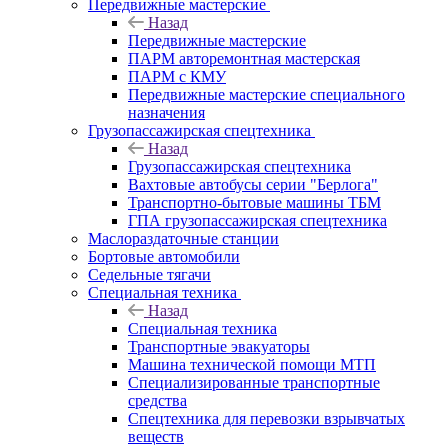
Передвижные мастерские
Назад
Передвижные мастерские
ПАРМ авторемонтная мастерская
ПАРМ с КМУ
Передвижные мастерские специального
назначения
Грузопассажирская спецтехника
Назад
Грузопассажирская спецтехника
Вахтовые автобусы серии "Берлога"
Транспортно-бытовые машины ТБМ
ГПА грузопассажирская спецтехника
Маслораздаточные станции
Бортовые автомобили
Седельные тягачи
Специальная техника
Назад
Специальная техника
Транспортные эвакуаторы
Машина технической помощи МТП
Специализированные транспортные
средства
Спецтехника для перевозки взрывчатых
веществ