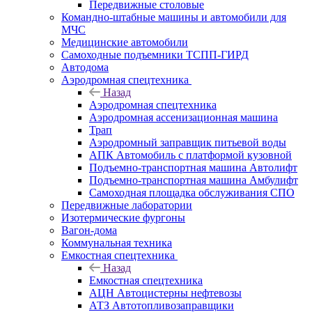
Передвижные столовые
Командно-штабные машины и автомобили для
МЧС
Медицинские автомобили
Самоходные подъемники ТСПП-ГИРД
Автодома
Аэродромная спецтехника
Назад
Аэродромная спецтехника
Аэродромная ассенизационная машина
Трап
Аэродромный заправщик питьевой воды
АПК Автомобиль с платформой кузовной
Подъемно-транспортная машина Автолифт
Подъемно-транспортная машина Амбулифт
Самоходная площадка обслуживания СПО
Передвижные лаборатории
Изотермические фургоны
Вагон-дома
Коммунальная техника
Емкостная спецтехника
Назад
Емкостная спецтехника
АЦН Автоцистерны нефтевозы
АТЗ Автотопливозаправщики