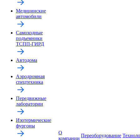
Медицинские
автомобили
Самоходные
подъемники
ТСПП-ГИРД
Автодома
Аэродромная
спецтехника
Передвижные
лаборатории
Изотермические
фургоны
О
Переоборудование
Технол
компании