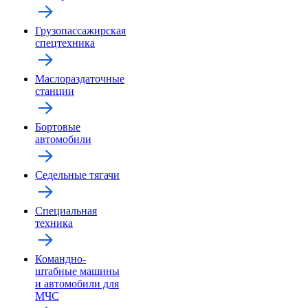
Грузопассажирская
спецтехника
Маслораздаточные
станции
Бортовые
автомобили
Седельные тягачи
Специальная
техника
Командно-
штабные машины
и автомобили для
МЧС