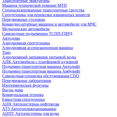
Транспортные эвакуаторы
Машина технической помощи МТП
Специализированные транспортные средства
Спецтехника для перевозки взрывчатых веществ
Передвижные столовые
Командно-штабные машины и автомобили для МЧС
Медицинские автомобили
Самоходные подъемники ТСПП-ГИРД
Автодома
Аэродромная спецтехника
Аэродромная ассенизационная машина
Трап
Аэродромный заправщик питьевой воды
АПК Автомобиль с платформой кузовной
Подъемно-транспортная машина Автолифт
Подъемно-транспортная машина Амбулифт
Самоходная площадка обслуживания СПО
Передвижные лаборатории
Изотермические фургоны
Вагон-дома
Коммунальная техника
Емкостная спецтехника
АЦН Автоцистерны нефтевозы
АТЗ Автотопливозаправщики
АЦПТ Автоцистерны для воды