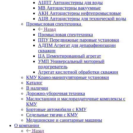
АЦПТ Автоцистерны для воды
МВ Автоцистерны вакуумные
АКН Автоцистерны нефтепромысловые
АЦВ Автоцистерны для технической воды
Промысловая спецтехника
Назад
Промысловая спецтехника
ППУ Передвижные паровые установки
АДПМ Агрегат для депарафинизации
скважин
ЦА Цементированный агрегат
УМП Универсальный моторный
подогреватель
Агрегат кислотной обработки скважин
КМУ Крано-манипуляторные установки
Каталог
В наличии
Дорожно-уборочная техника
Маслостанции и маслораздаточные комплексы с
КМУ
Бортовые автомобили с КМУ
Седельные тягачи с КМУ
Медицинские и санитарные машины
О компании
Назад