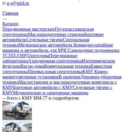
g-s@gird.ru
Главная
—
Каталог
Передвижные мастерские
Грузопассажирская
спецтехника
Маслораздаточные станции
Бортовые
автомобили
Седельные тягачи
Специальная
техника
Медицинские автомобили
Командно-штабные
машины и автомобили для МЧС
Самоходные подъемники
ТСПП-ГИРД
Автодома
Передвижные
лаборатории
Аэродромная спецтехника
Изотермические
фургоны
Вагон-дома
Коммунальная техника
Емкостная
спецтехника
Промысловая спецтехника
КМУ Крано-
манипуляторные установки
В наличии
Дорожно-уборочная
техника
Маслостанции и маслораздаточные комплексы с
КМУ
Бортовые автомобили с КМУ
Седельные тягачи с
КМУ
Медицинские и санитарные машины
—
Iveco с КМУ ИМ-77 и гидробортом