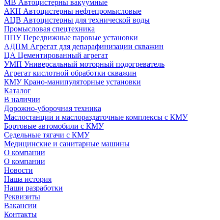
МВ Автоцистерны вакуумные
АКН Автоцистерны нефтепромысловые
АЦВ Автоцистерны для технической воды
Промысловая спецтехника
ППУ Передвижные паровые установки
АДПМ Агрегат для депарафинизации скважин
ЦА Цементированный агрегат
УМП Универсальный моторный подогреватель
Агрегат кислотной обработки скважин
КМУ Крано-манипуляторные установки
Каталог
В наличии
Дорожно-уборочная техника
Маслостанции и маслораздаточные комплексы с КМУ
Бортовые автомобили с КМУ
Седельные тягачи с КМУ
Медицинские и санитарные машины
О компании
О компании
Новости
Наша история
Наши разработки
Реквизиты
Вакансии
Контакты