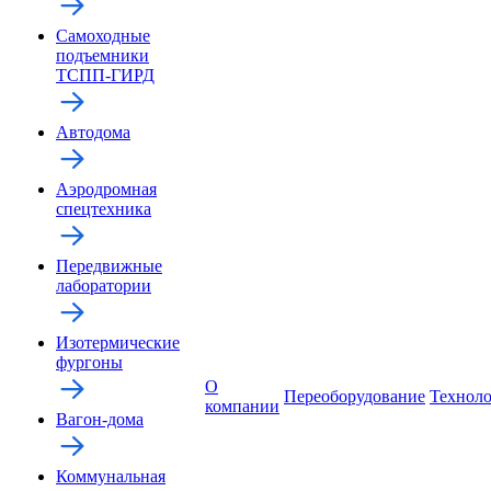
Самоходные
подъемники
ТСПП-ГИРД
Автодома
Аэродромная
спецтехника
Передвижные
лаборатории
Изотермические
фургоны
О
Переоборудование
Технол
компании
Вагон-дома
Коммунальная