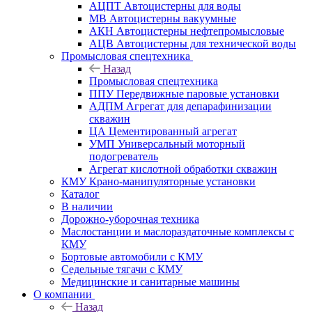
АЦПТ Автоцистерны для воды
МВ Автоцистерны вакуумные
АКН Автоцистерны нефтепромысловые
АЦВ Автоцистерны для технической воды
Промысловая спецтехника
Назад
Промысловая спецтехника
ППУ Передвижные паровые установки
АДПМ Агрегат для депарафинизации
скважин
ЦА Цементированный агрегат
УМП Универсальный моторный
подогреватель
Агрегат кислотной обработки скважин
КМУ Крано-манипуляторные установки
Каталог
В наличии
Дорожно-уборочная техника
Маслостанции и маслораздаточные комплексы с
КМУ
Бортовые автомобили с КМУ
Седельные тягачи с КМУ
Медицинские и санитарные машины
О компании
Назад