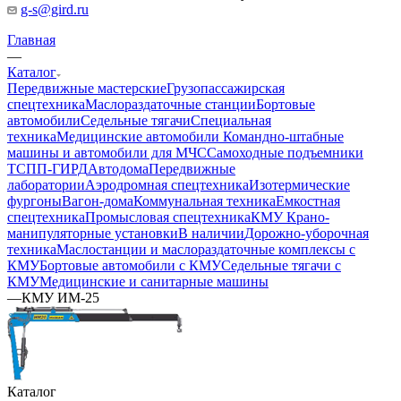
g-s@gird.ru
Главная
—
Каталог
Передвижные мастерские
Грузопассажирская
спецтехника
Маслораздаточные станции
Бортовые
автомобили
Седельные тягачи
Специальная
техника
Медицинские автомобили
Командно-штабные
машины и автомобили для МЧС
Самоходные подъемники
ТСПП-ГИРД
Автодома
Передвижные
лаборатории
Аэродромная спецтехника
Изотермические
фургоны
Вагон-дома
Коммунальная техника
Емкостная
спецтехника
Промысловая спецтехника
КМУ Крано-
манипуляторные установки
В наличии
Дорожно-уборочная
техника
Маслостанции и маслораздаточные комплексы с
КМУ
Бортовые автомобили с КМУ
Седельные тягачи с
КМУ
Медицинские и санитарные машины
—
КМУ ИМ-25
Каталог