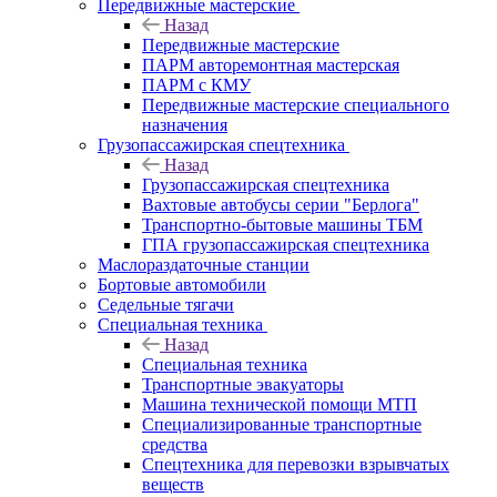
Передвижные мастерские
Назад
Передвижные мастерские
ПАРМ авторемонтная мастерская
ПАРМ с КМУ
Передвижные мастерские специального
назначения
Грузопассажирская спецтехника
Назад
Грузопассажирская спецтехника
Вахтовые автобусы серии "Берлога"
Транспортно-бытовые машины ТБМ
ГПА грузопассажирская спецтехника
Маслораздаточные станции
Бортовые автомобили
Седельные тягачи
Специальная техника
Назад
Специальная техника
Транспортные эвакуаторы
Машина технической помощи МТП
Специализированные транспортные
средства
Спецтехника для перевозки взрывчатых
веществ