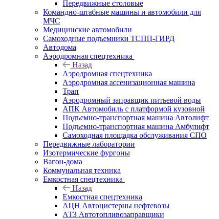
Передвижные столовые
Командно-штабные машины и автомобили для
МЧС
Медицинские автомобили
Самоходные подъемники ТСПП-ГИРД
Автодома
Аэродромная спецтехника
Назад
Аэродромная спецтехника
Аэродромная ассенизационная машина
Трап
Аэродромный заправщик питьевой воды
АПК Автомобиль с платформой кузовной
Подъемно-транспортная машина Автолифт
Подъемно-транспортная машина Амбулифт
Самоходная площадка обслуживания СПО
Передвижные лаборатории
Изотермические фургоны
Вагон-дома
Коммунальная техника
Емкостная спецтехника
Назад
Емкостная спецтехника
АЦН Автоцистерны нефтевозы
АТЗ Автотопливозаправщики