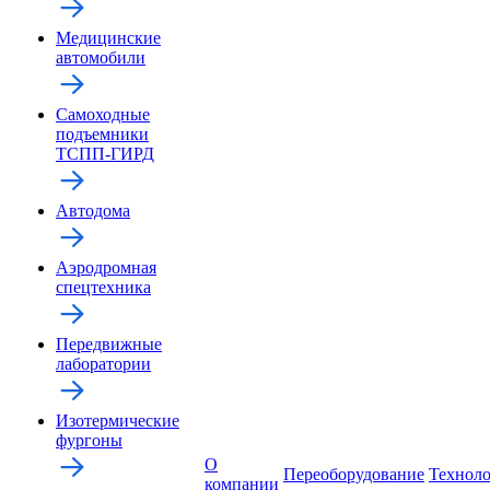
Медицинские
автомобили
Самоходные
подъемники
ТСПП-ГИРД
Автодома
Аэродромная
спецтехника
Передвижные
лаборатории
Изотермические
фургоны
О
Переоборудование
Технол
компании