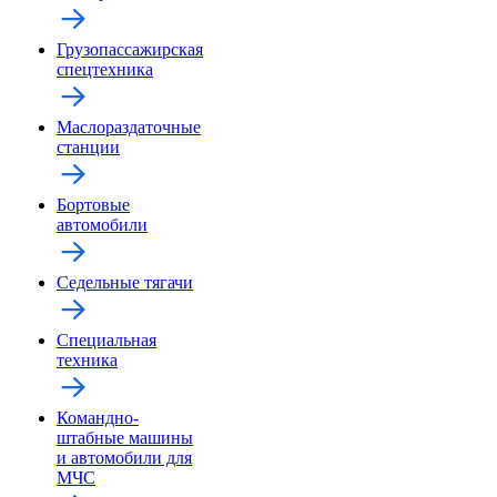
Грузопассажирская
спецтехника
Маслораздаточные
станции
Бортовые
автомобили
Седельные тягачи
Специальная
техника
Командно-
штабные машины
и автомобили для
МЧС