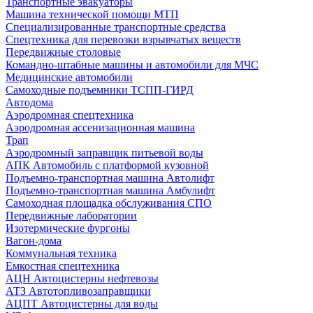
Транспортные эвакуаторы
Машина технической помощи МТП
Специализированные транспортные средства
Спецтехника для перевозки взрывчатых веществ
Передвижные столовые
Командно-штабные машины и автомобили для МЧС
Медицинские автомобили
Самоходные подъемники ТСПП-ГИРД
Автодома
Аэродромная спецтехника
Аэродромная ассенизационная машина
Трап
Аэродромный заправщик питьевой воды
АПК Автомобиль с платформой кузовной
Подъемно-транспортная машина Автолифт
Подъемно-транспортная машина Амбулифт
Самоходная площадка обслуживания СПО
Передвижные лаборатории
Изотермические фургоны
Вагон-дома
Коммунальная техника
Емкостная спецтехника
АЦН Автоцистерны нефтевозы
АТЗ Автотопливозаправщики
АЦПТ Автоцистерны для воды