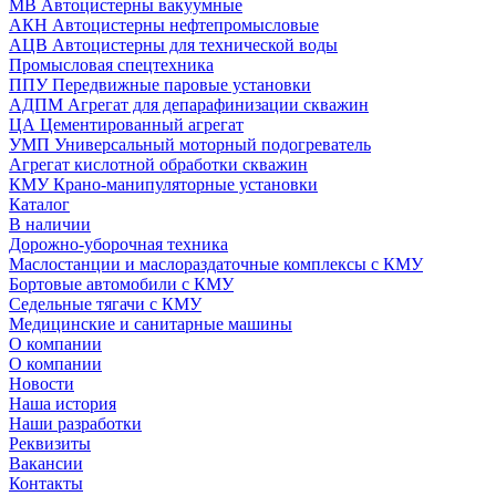
МВ Автоцистерны вакуумные
АКН Автоцистерны нефтепромысловые
АЦВ Автоцистерны для технической воды
Промысловая спецтехника
ППУ Передвижные паровые установки
АДПМ Агрегат для депарафинизации скважин
ЦА Цементированный агрегат
УМП Универсальный моторный подогреватель
Агрегат кислотной обработки скважин
КМУ Крано-манипуляторные установки
Каталог
В наличии
Дорожно-уборочная техника
Маслостанции и маслораздаточные комплексы с КМУ
Бортовые автомобили с КМУ
Седельные тягачи с КМУ
Медицинские и санитарные машины
О компании
О компании
Новости
Наша история
Наши разработки
Реквизиты
Вакансии
Контакты