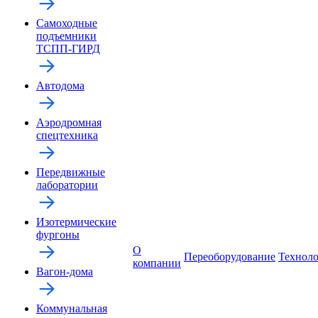
Самоходные
подъемники
ТСПП-ГИРД
Автодома
Аэродромная
спецтехника
Передвижные
лаборатории
Изотермические
фургоны
О
Переоборудование
Технол
компании
Вагон-дома
Коммунальная