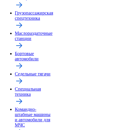
Грузопассажирская
спецтехника
Маслораздаточные
станции
Бортовые
автомобили
Седельные тягачи
Специальная
техника
Командно-
штабные машины
и автомобили для
МЧС