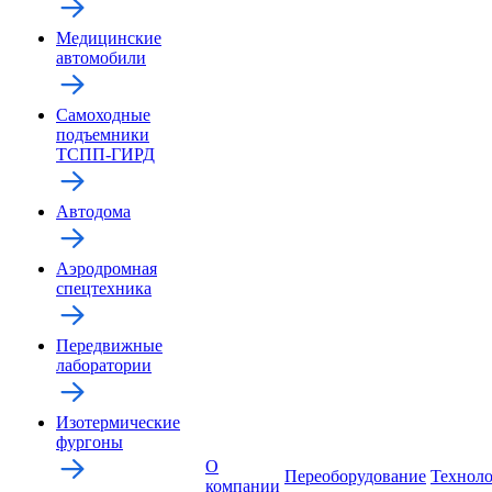
Медицинские
автомобили
Самоходные
подъемники
ТСПП-ГИРД
Автодома
Аэродромная
спецтехника
Передвижные
лаборатории
Изотермические
фургоны
О
Переоборудование
Технол
компании