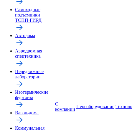
Самоходные
подъемники
ТСПП-ГИРД
Автодома
Аэродромная
спецтехника
Передвижные
лаборатории
Изотермические
фургоны
О
Переоборудование
Технол
компании
Вагон-дома
Коммунальная