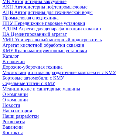
МВ Автоцистерны вакуумные
АКН Автоцистерны нефтепромысловые
АЦВ Автоцистерны для технической воды
Промысловая спецтехника
ППУ Передвижные паровые установки
АДПМ Агрегат для депарафинизации скважин
ЦА Цементированный агрегат
УМП Универсальный моторный подогреватель
Агрегат кислотной обработки скважин
КМУ Крано-манипуляторные установки
Каталог
В наличии
Дорожно-уборочная техника
Маслостанции и маслораздаточные комплексы с КМУ
Бортовые автомобили с КМУ
Седельные тягачи с КМУ
Медицинские и санитарные машины
О компании
О компании
Новости
Наша история
Наши разработки
Реквизиты
Вакансии
Контакты