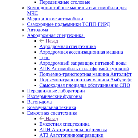
Передвижные столовые
Командно-штабные машины и автомобили для
МЧС
Медицинские автомобили
Самоходные подъемники ТСПП-ГИРД
Автодома
Аэродромная спецтехника
Назад
Аэродромная спецтехника
Аэродромная ассенизационная машина
Трап
Аэродромный заправщик питьевой воды
АПК Автомобиль с платформой кузовной
Подъемно-транспортная машина Автолифт
Подъемно-транспортная машина Амбулифт
Самоходная площадка обслуживания СПО
Передвижные лаборатории
Изотермические фургоны
Вагон-дома
Коммунальная техника
Емкостная спецтехника
Назад
Емкостная спецтехника
АЦН Автоцистерны нефтевозы
АТЗ Автотопливозаправщики