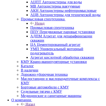
АЦПТ Автоцистерны для воды
МВ Автоцистерны вакуумные
АКН Автоцистерны нефтепромысловые
АЦВ Автоцистерны для технической воды
Промысловая спецтехника
Назад
Промысловая спецтехника
ППУ Передвижные паровые установки
АДПМ Агрегат для депарафинизации
скважин
ЦА Цементированный агрегат
УМП Универсальный моторный
подогреватель
Агрегат кислотной обработки скважин
КМУ Крано-манипуляторные установки
Каталог
В наличии
Дорожно-уборочная техника
Маслостанции и маслораздаточные комплексы с
КМУ
Бортовые автомобили с КМУ
Седельные тягачи с КМУ
Медицинские и санитарные машины
О компании
Назад