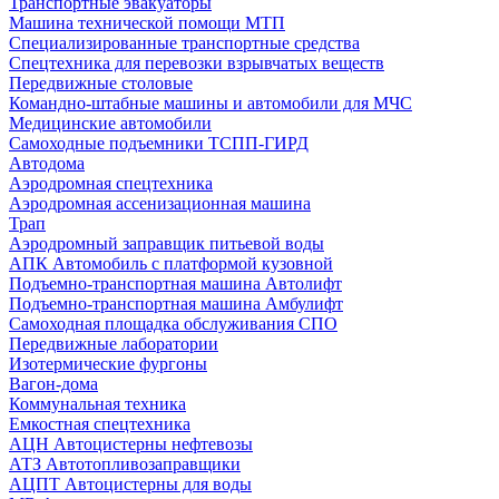
Транспортные эвакуаторы
Машина технической помощи МТП
Специализированные транспортные средства
Спецтехника для перевозки взрывчатых веществ
Передвижные столовые
Командно-штабные машины и автомобили для МЧС
Медицинские автомобили
Самоходные подъемники ТСПП-ГИРД
Автодома
Аэродромная спецтехника
Аэродромная ассенизационная машина
Трап
Аэродромный заправщик питьевой воды
АПК Автомобиль с платформой кузовной
Подъемно-транспортная машина Автолифт
Подъемно-транспортная машина Амбулифт
Самоходная площадка обслуживания СПО
Передвижные лаборатории
Изотермические фургоны
Вагон-дома
Коммунальная техника
Емкостная спецтехника
АЦН Автоцистерны нефтевозы
АТЗ Автотопливозаправщики
АЦПТ Автоцистерны для воды