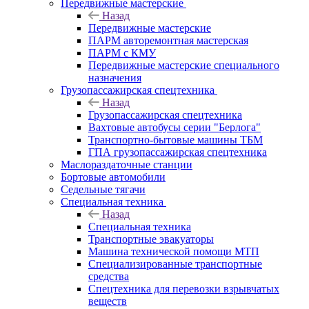
Передвижные мастерские
Назад
Передвижные мастерские
ПАРМ авторемонтная мастерская
ПАРМ с КМУ
Передвижные мастерские специального
назначения
Грузопассажирская спецтехника
Назад
Грузопассажирская спецтехника
Вахтовые автобусы серии "Берлога"
Транспортно-бытовые машины ТБМ
ГПА грузопассажирская спецтехника
Маслораздаточные станции
Бортовые автомобили
Седельные тягачи
Специальная техника
Назад
Специальная техника
Транспортные эвакуаторы
Машина технической помощи МТП
Специализированные транспортные
средства
Спецтехника для перевозки взрывчатых
веществ