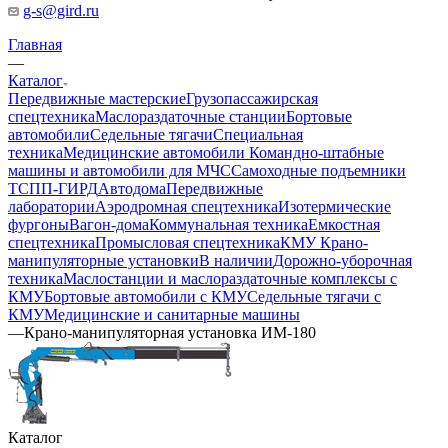
g-s@gird.ru
Главная
—
Каталог
Передвижные мастерские
Грузопассажирская
спецтехника
Маслораздаточные станции
Бортовые
автомобили
Седельные тягачи
Специальная
техника
Медицинские автомобили
Командно-штабные
машины и автомобили для МЧС
Самоходные подъемники
ТСПП-ГИРД
Автодома
Передвижные
лаборатории
Аэродромная спецтехника
Изотермические
фургоны
Вагон-дома
Коммунальная техника
Емкостная
спецтехника
Промысловая спецтехника
КМУ Крано-
манипуляторные установки
В наличии
Дорожно-уборочная
техника
Маслостанции и маслораздаточные комплексы с
КМУ
Бортовые автомобили с КМУ
Седельные тягачи с
КМУ
Медицинские и санитарные машины
—
Крано-манипуляторная установка ИМ-180
Каталог