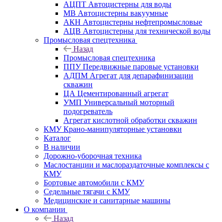
АЦПТ Автоцистерны для воды
МВ Автоцистерны вакуумные
АКН Автоцистерны нефтепромысловые
АЦВ Автоцистерны для технической воды
Промысловая спецтехника
Назад
Промысловая спецтехника
ППУ Передвижные паровые установки
АДПМ Агрегат для депарафинизации
скважин
ЦА Цементированный агрегат
УМП Универсальный моторный
подогреватель
Агрегат кислотной обработки скважин
КМУ Крано-манипуляторные установки
Каталог
В наличии
Дорожно-уборочная техника
Маслостанции и маслораздаточные комплексы с
КМУ
Бортовые автомобили с КМУ
Седельные тягачи с КМУ
Медицинские и санитарные машины
О компании
Назад