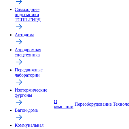
Самоходные
подъемники
ТСПП-ГИРД
Автодома
Аэродромная
спецтехника
Передвижные
лаборатории
Изотермические
фургоны
О
Переоборудование
Технол
компании
Вагон-дома
Коммунальная