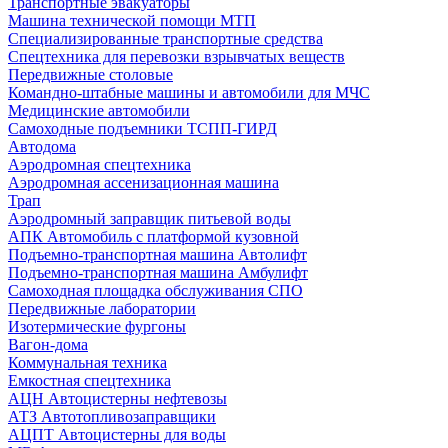
Транспортные эвакуаторы
Машина технической помощи МТП
Специализированные транспортные средства
Спецтехника для перевозки взрывчатых веществ
Передвижные столовые
Командно-штабные машины и автомобили для МЧС
Медицинские автомобили
Самоходные подъемники ТСПП-ГИРД
Автодома
Аэродромная спецтехника
Аэродромная ассенизационная машина
Трап
Аэродромный заправщик питьевой воды
АПК Автомобиль с платформой кузовной
Подъемно-транспортная машина Автолифт
Подъемно-транспортная машина Амбулифт
Самоходная площадка обслуживания СПО
Передвижные лаборатории
Изотермические фургоны
Вагон-дома
Коммунальная техника
Емкостная спецтехника
АЦН Автоцистерны нефтевозы
АТЗ Автотопливозаправщики
АЦПТ Автоцистерны для воды