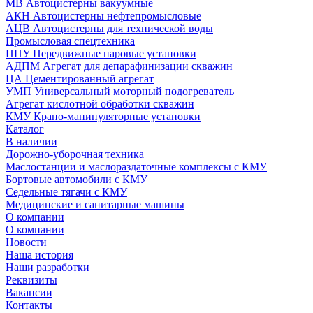
МВ Автоцистерны вакуумные
АКН Автоцистерны нефтепромысловые
АЦВ Автоцистерны для технической воды
Промысловая спецтехника
ППУ Передвижные паровые установки
АДПМ Агрегат для депарафинизации скважин
ЦА Цементированный агрегат
УМП Универсальный моторный подогреватель
Агрегат кислотной обработки скважин
КМУ Крано-манипуляторные установки
Каталог
В наличии
Дорожно-уборочная техника
Маслостанции и маслораздаточные комплексы с КМУ
Бортовые автомобили с КМУ
Седельные тягачи с КМУ
Медицинские и санитарные машины
О компании
О компании
Новости
Наша история
Наши разработки
Реквизиты
Вакансии
Контакты