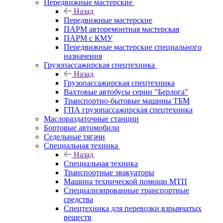
Передвижные мастерские
Назад
Передвижные мастерские
ПАРМ авторемонтная мастерская
ПАРМ с КМУ
Передвижные мастерские специального
назначения
Грузопассажирская спецтехника
Назад
Грузопассажирская спецтехника
Вахтовые автобусы серии "Берлога"
Транспортно-бытовые машины ТБМ
ГПА грузопассажирская спецтехника
Маслораздаточные станции
Бортовые автомобили
Седельные тягачи
Специальная техника
Назад
Специальная техника
Транспортные эвакуаторы
Машина технической помощи МТП
Специализированные транспортные
средства
Спецтехника для перевозки взрывчатых
веществ