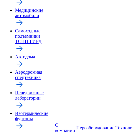
Медицинские
автомобили
Самоходные
подъемники
ТСПП-ГИРД
Автодома
Аэродромная
спецтехника
Передвижные
лаборатории
Изотермические
фургоны
О
Переоборудование
Технол
компании