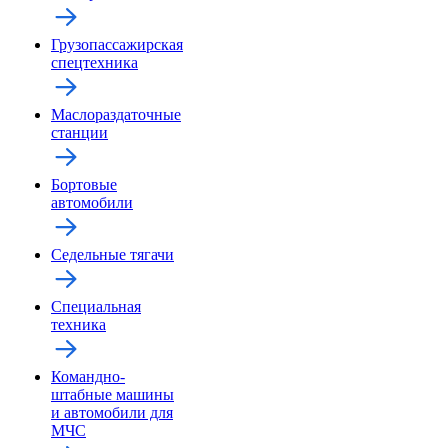
Грузопассажирская
спецтехника
Маслораздаточные
станции
Бортовые
автомобили
Седельные тягачи
Специальная
техника
Командно-
штабные машины
и автомобили для
МЧС