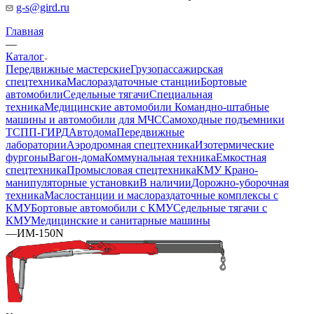
g-s@gird.ru
Главная
—
Каталог
Передвижные мастерские
Грузопассажирская
спецтехника
Маслораздаточные станции
Бортовые
автомобили
Седельные тягачи
Специальная
техника
Медицинские автомобили
Командно-штабные
машины и автомобили для МЧС
Самоходные подъемники
ТСПП-ГИРД
Автодома
Передвижные
лаборатории
Аэродромная спецтехника
Изотермические
фургоны
Вагон-дома
Коммунальная техника
Емкостная
спецтехника
Промысловая спецтехника
КМУ Крано-
манипуляторные установки
В наличии
Дорожно-уборочная
техника
Маслостанции и маслораздаточные комплексы с
КМУ
Бортовые автомобили с КМУ
Седельные тягачи с
КМУ
Медицинские и санитарные машины
—
ИМ-150N