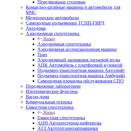
Передвижные столовые
Командно-штабные машины и автомобили для
МЧС
Медицинские автомобили
Самоходные подъемники ТСПП-ГИРД
Автодома
Аэродромная спецтехника
Назад
Аэродромная спецтехника
Аэродромная ассенизационная машина
Трап
Аэродромный заправщик питьевой воды
АПК Автомобиль с платформой кузовной
Подъемно-транспортная машина Автолифт
Подъемно-транспортная машина Амбулифт
Самоходная площадка обслуживания СПО
Передвижные лаборатории
Изотермические фургоны
Вагон-дома
Коммунальная техника
Емкостная спецтехника
Назад
Емкостная спецтехника
АЦН Автоцистерны нефтевозы
АТЗ Автотопливозаправщики