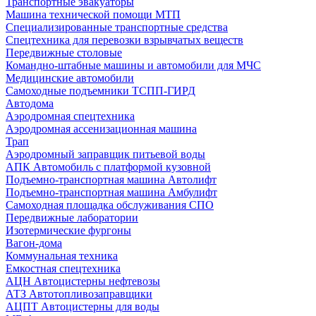
Транспортные эвакуаторы
Машина технической помощи МТП
Специализированные транспортные средства
Спецтехника для перевозки взрывчатых веществ
Передвижные столовые
Командно-штабные машины и автомобили для МЧС
Медицинские автомобили
Самоходные подъемники ТСПП-ГИРД
Автодома
Аэродромная спецтехника
Аэродромная ассенизационная машина
Трап
Аэродромный заправщик питьевой воды
АПК Автомобиль с платформой кузовной
Подъемно-транспортная машина Автолифт
Подъемно-транспортная машина Амбулифт
Самоходная площадка обслуживания СПО
Передвижные лаборатории
Изотермические фургоны
Вагон-дома
Коммунальная техника
Емкостная спецтехника
АЦН Автоцистерны нефтевозы
АТЗ Автотопливозаправщики
АЦПТ Автоцистерны для воды