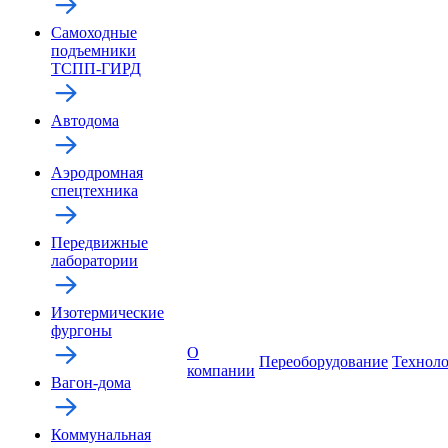
Самоходные
подъемники
ТСПП-ГИРД
Автодома
Аэродромная
спецтехника
Передвижные
лаборатории
Изотермические
фургоны
О
Переоборудование
Технол
компании
Вагон-дома
Коммунальная