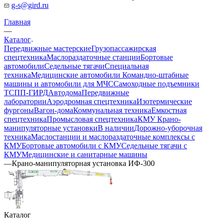
g-s@gird.ru
Главная
—
Каталог
Передвижные мастерские
Грузопассажирская
спецтехника
Маслораздаточные станции
Бортовые
автомобили
Седельные тягачи
Специальная
техника
Медицинские автомобили
Командно-штабные
машины и автомобили для МЧС
Самоходные подъемники
ТСПП-ГИРД
Автодома
Передвижные
лаборатории
Аэродромная спецтехника
Изотермические
фургоны
Вагон-дома
Коммунальная техника
Емкостная
спецтехника
Промысловая спецтехника
КМУ Крано-
манипуляторные установки
В наличии
Дорожно-уборочная
техника
Маслостанции и маслораздаточные комплексы с
КМУ
Бортовые автомобили с КМУ
Седельные тягачи с
КМУ
Медицинские и санитарные машины
—
Крано-манипуляторная установка ИФ-300
Каталог