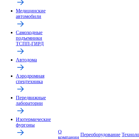
Медицинские
автомобили
Самоходные
подъемники
ТСПП-ГИРД
Автодома
Аэродромная
спецтехника
Передвижные
лаборатории
Изотермические
фургоны
О
Переоборудование
Технол
компании