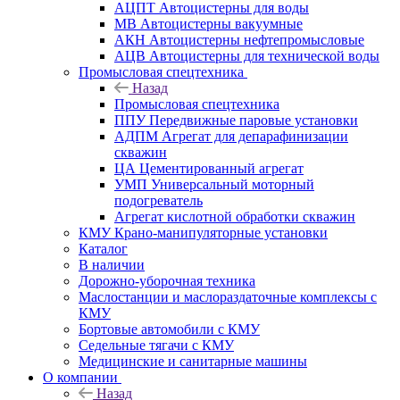
АЦПТ Автоцистерны для воды
МВ Автоцистерны вакуумные
АКН Автоцистерны нефтепромысловые
АЦВ Автоцистерны для технической воды
Промысловая спецтехника
Назад
Промысловая спецтехника
ППУ Передвижные паровые установки
АДПМ Агрегат для депарафинизации
скважин
ЦА Цементированный агрегат
УМП Универсальный моторный
подогреватель
Агрегат кислотной обработки скважин
КМУ Крано-манипуляторные установки
Каталог
В наличии
Дорожно-уборочная техника
Маслостанции и маслораздаточные комплексы с
КМУ
Бортовые автомобили с КМУ
Седельные тягачи с КМУ
Медицинские и санитарные машины
О компании
Назад