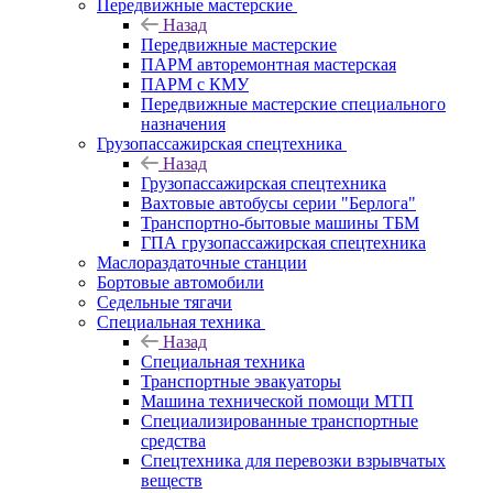
Передвижные мастерские
Назад
Передвижные мастерские
ПАРМ авторемонтная мастерская
ПАРМ с КМУ
Передвижные мастерские специального
назначения
Грузопассажирская спецтехника
Назад
Грузопассажирская спецтехника
Вахтовые автобусы серии "Берлога"
Транспортно-бытовые машины ТБМ
ГПА грузопассажирская спецтехника
Маслораздаточные станции
Бортовые автомобили
Седельные тягачи
Специальная техника
Назад
Специальная техника
Транспортные эвакуаторы
Машина технической помощи МТП
Специализированные транспортные
средства
Спецтехника для перевозки взрывчатых
веществ