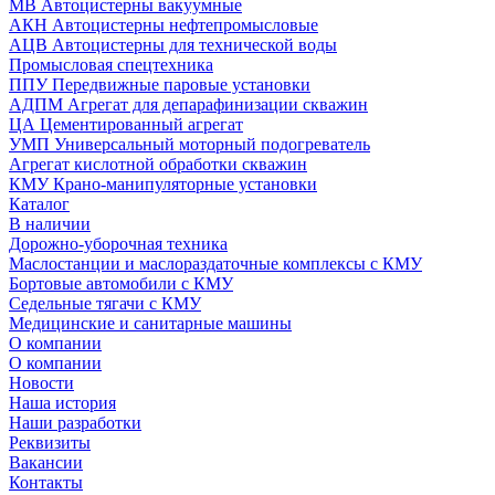
МВ Автоцистерны вакуумные
АКН Автоцистерны нефтепромысловые
АЦВ Автоцистерны для технической воды
Промысловая спецтехника
ППУ Передвижные паровые установки
АДПМ Агрегат для депарафинизации скважин
ЦА Цементированный агрегат
УМП Универсальный моторный подогреватель
Агрегат кислотной обработки скважин
КМУ Крано-манипуляторные установки
Каталог
В наличии
Дорожно-уборочная техника
Маслостанции и маслораздаточные комплексы с КМУ
Бортовые автомобили с КМУ
Седельные тягачи с КМУ
Медицинские и санитарные машины
О компании
О компании
Новости
Наша история
Наши разработки
Реквизиты
Вакансии
Контакты