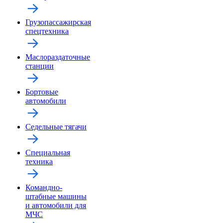
Грузопассажирская
спецтехника
Маслораздаточные
станции
Бортовые
автомобили
Седельные тягачи
Специальная
техника
Командно-
штабные машины
и автомобили для
МЧС