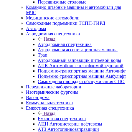
Передвижные столовые
Командно-штабные машины и автомобили для
МЧС
Медицинские автомобили
Самоходные подъемники ТСПП-ГИРД
Автодома
Аэродромная спецтехника
Назад
Аэродромная спецтехника
Аэродромная ассенизационная машина
Трап
Аэродромный заправщик питьевой воды
АПК Автомобиль с платформой кузовной
Подъемно-транспортная машина Автолифт
Подъемно-транспортная машина Амбулифт
Самоходная площадка обслуживания СПО
Передвижные лаборатории
Изотермические фургоны
Вагон-дома
Коммунальная техника
Емкостная спецтехника
Назад
Емкостная спецтехника
АЦН Автоцистерны нефтевозы
АТЗ Автотопливозаправщики