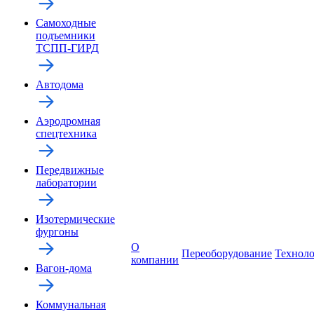
Самоходные
подъемники
ТСПП-ГИРД
Автодома
Аэродромная
спецтехника
Передвижные
лаборатории
Изотермические
фургоны
О
Переоборудование
Технол
компании
Вагон-дома
Коммунальная