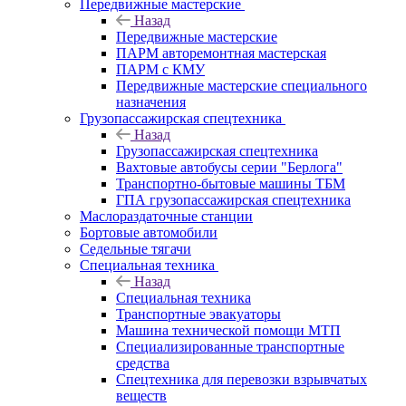
Передвижные мастерские
Назад
Передвижные мастерские
ПАРМ авторемонтная мастерская
ПАРМ с КМУ
Передвижные мастерские специального
назначения
Грузопассажирская спецтехника
Назад
Грузопассажирская спецтехника
Вахтовые автобусы серии "Берлога"
Транспортно-бытовые машины ТБМ
ГПА грузопассажирская спецтехника
Маслораздаточные станции
Бортовые автомобили
Седельные тягачи
Специальная техника
Назад
Специальная техника
Транспортные эвакуаторы
Машина технической помощи МТП
Специализированные транспортные
средства
Спецтехника для перевозки взрывчатых
веществ