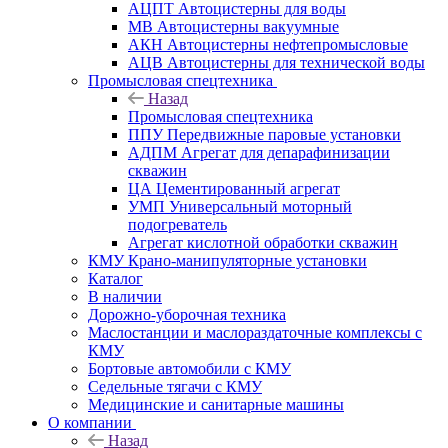
АЦПТ Автоцистерны для воды
МВ Автоцистерны вакуумные
АКН Автоцистерны нефтепромысловые
АЦВ Автоцистерны для технической воды
Промысловая спецтехника
Назад
Промысловая спецтехника
ППУ Передвижные паровые установки
АДПМ Агрегат для депарафинизации
скважин
ЦА Цементированный агрегат
УМП Универсальный моторный
подогреватель
Агрегат кислотной обработки скважин
КМУ Крано-манипуляторные установки
Каталог
В наличии
Дорожно-уборочная техника
Маслостанции и маслораздаточные комплексы с
КМУ
Бортовые автомобили с КМУ
Седельные тягачи с КМУ
Медицинские и санитарные машины
О компании
Назад