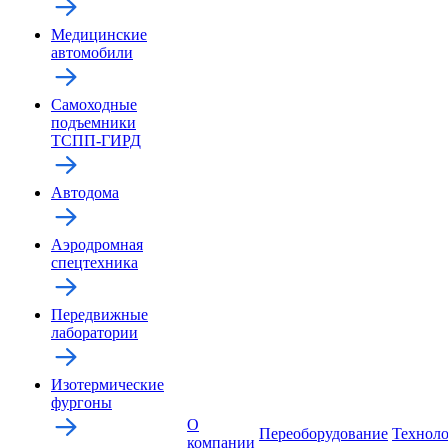
Медицинские
автомобили
Самоходные
подъемники
ТСПП-ГИРД
Автодома
Аэродромная
спецтехника
Передвижные
лаборатории
Изотермические
фургоны
О
Переоборудование
Технол
компании