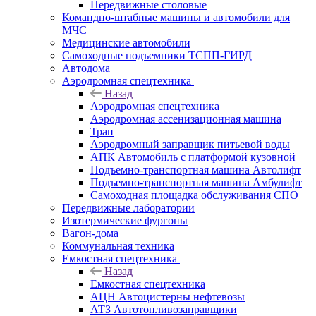
Передвижные столовые
Командно-штабные машины и автомобили для
МЧС
Медицинские автомобили
Самоходные подъемники ТСПП-ГИРД
Автодома
Аэродромная спецтехника
Назад
Аэродромная спецтехника
Аэродромная ассенизационная машина
Трап
Аэродромный заправщик питьевой воды
АПК Автомобиль с платформой кузовной
Подъемно-транспортная машина Автолифт
Подъемно-транспортная машина Амбулифт
Самоходная площадка обслуживания СПО
Передвижные лаборатории
Изотермические фургоны
Вагон-дома
Коммунальная техника
Емкостная спецтехника
Назад
Емкостная спецтехника
АЦН Автоцистерны нефтевозы
АТЗ Автотопливозаправщики