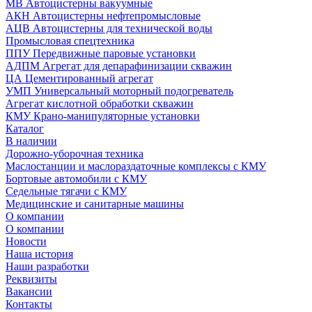
МВ Автоцистерны вакуумные
АКН Автоцистерны нефтепромысловые
АЦВ Автоцистерны для технической воды
Промысловая спецтехника
ППУ Передвижные паровые установки
АДПМ Агрегат для депарафинизации скважин
ЦА Цементированный агрегат
УМП Универсальный моторный подогреватель
Агрегат кислотной обработки скважин
КМУ Крано-манипуляторные установки
Каталог
В наличии
Дорожно-уборочная техника
Маслостанции и маслораздаточные комплексы с КМУ
Бортовые автомобили с КМУ
Седельные тягачи с КМУ
Медицинские и санитарные машины
О компании
О компании
Новости
Наша история
Наши разработки
Реквизиты
Вакансии
Контакты