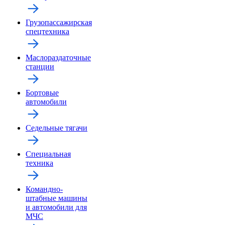
Грузопассажирская
спецтехника
Маслораздаточные
станции
Бортовые
автомобили
Седельные тягачи
Специальная
техника
Командно-
штабные машины
и автомобили для
МЧС