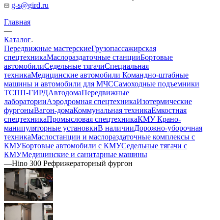
g-s@gird.ru
Главная
—
Каталог
Передвижные мастерские
Грузопассажирская
спецтехника
Маслораздаточные станции
Бортовые
автомобили
Седельные тягачи
Специальная
техника
Медицинские автомобили
Командно-штабные
машины и автомобили для МЧС
Самоходные подъемники
ТСПП-ГИРД
Автодома
Передвижные
лаборатории
Аэродромная спецтехника
Изотермические
фургоны
Вагон-дома
Коммунальная техника
Емкостная
спецтехника
Промысловая спецтехника
КМУ Крано-
манипуляторные установки
В наличии
Дорожно-уборочная
техника
Маслостанции и маслораздаточные комплексы с
КМУ
Бортовые автомобили с КМУ
Седельные тягачи с
КМУ
Медицинские и санитарные машины
—
Hino 300 Рефрижераторный фургон