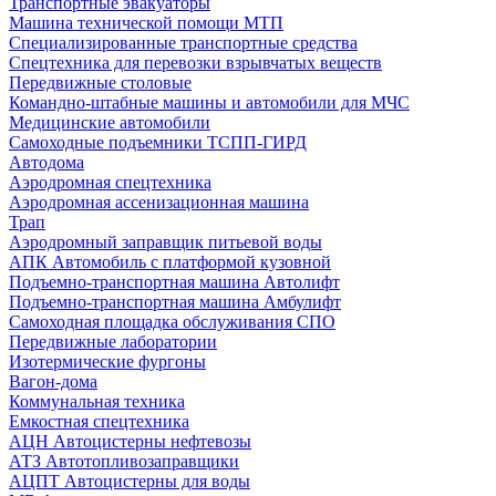
Транспортные эвакуаторы
Машина технической помощи МТП
Специализированные транспортные средства
Спецтехника для перевозки взрывчатых веществ
Передвижные столовые
Командно-штабные машины и автомобили для МЧС
Медицинские автомобили
Самоходные подъемники ТСПП-ГИРД
Автодома
Аэродромная спецтехника
Аэродромная ассенизационная машина
Трап
Аэродромный заправщик питьевой воды
АПК Автомобиль с платформой кузовной
Подъемно-транспортная машина Автолифт
Подъемно-транспортная машина Амбулифт
Самоходная площадка обслуживания СПО
Передвижные лаборатории
Изотермические фургоны
Вагон-дома
Коммунальная техника
Емкостная спецтехника
АЦН Автоцистерны нефтевозы
АТЗ Автотопливозаправщики
АЦПТ Автоцистерны для воды