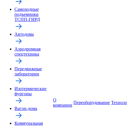
Самоходные
подъемники
ТСПП-ГИРД
Автодома
Аэродромная
спецтехника
Передвижные
лаборатории
Изотермические
фургоны
О
Переоборудование
Технол
компании
Вагон-дома
Коммунальная