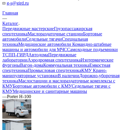
g-s@gird.ru
Главная
—
Каталог
Передвижные мастерские
Грузопассажирская
спецтехника
Маслораздаточные станции
Бортовые
автомобили
Седельные тягачи
Специальная
техника
Медицинские автомобили
Командно-штабные
машины и автомобили для МЧС
Самоходные подъемники
ТСПП-ГИРД
Автодома
Передвижные
лаборатории
Аэродромная спецтехника
Изотермические
фургоны
Вагон-дома
Коммунальная техника
Емкостная
спецтехника
Промысловая спецтехника
КМУ Крано-
манипуляторные установки
В наличии
Дорожно-уборочная
техника
Маслостанции и маслораздаточные комплексы с
КМУ
Бортовые автомобили с КМУ
Седельные тягачи с
КМУ
Медицинские и санитарные машины
—
Porter H-100