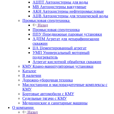
АЦПТ Автоцистерны для воды
МВ Автоцистерны вакуумные
АКН Автоцистерны нефтепромысловые
АЦВ Автоцистерны для технической воды
Промысловая спецтехника
Назад
Промысловая спецтехника
ППУ Передвижные паровые установки
АДПМ Агрегат для депарафинизации
скважин
ЦА Цементированный агрегат
УМП Универсальный моторный
подогреватель
Агрегат кислотной обработки скважин
КМУ Крано-манипуляторные установки
Каталог
В наличии
Дорожно-уборочная техника
Маслостанции и маслораздаточные комплексы с
КМУ
Бортовые автомобили с КМУ
Седельные тягачи с КМУ
Медицинские и санитарные машины
О компании
Назад