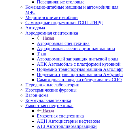
Передвижные столовые
Командно-штабные машины и автомобили для
МЧС
Медицинские автомобили
Самоходные подъемники ТСПП-ГИРД
Автодома
Аэродромная спецтехника
Назад
Аэродромная спецтехника
Аэродромная ассенизационная машина
Трап
Аэродромный заправщик питьевой воды
АПК Автомобиль с платформой кузовной
Подъемно-транспортная машина Автолифт
Подъемно-транспортная машина Амбулифт
Самоходная площадка обслуживания СПО
Передвижные лаборатории
Изотермические фургоны
Вагон-дома
Коммунальная техника
Емкостная спецтехника
Назад
Емкостная спецтехника
АЦН Автоцистерны нефтевозы
АТЗ Автотопливозаправщики