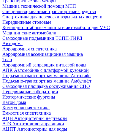
Транспортные эвакуаторы
Машина технической помощи МТП
Специализированные транспортные средства
Спецтехника для перевозки взрывчатых веществ
Передвижные столовые
Командно-штабные машины и автомобили для МЧС
Медицинские автомобили
Самоходные подъемники ТСПП-ГИРД
Автодома
Аэродромная спецтехника
Аэродромная ассенизационная машина
Трап
Аэродромный заправщик питьевой воды
АПК Автомобиль с платформой кузовной
Подъемно-транспортная машина Автолифт
Подъемно-транспортная машина Амбулифт
Самоходная площадка обслуживания СПО
Передвижные лаборатории
Изотермические фургоны
Вагон-дома
Коммунальная техника
Емкостная спецтехника
АЦН Автоцистерны нефтевозы
АТЗ Автотопливозаправщики
АЦПТ Автоцистерны для воды