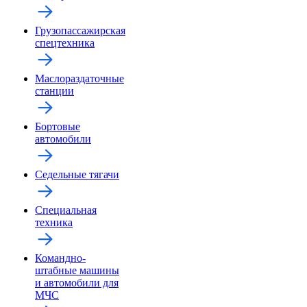
Грузопассажирская
спецтехника
Маслораздаточные
станции
Бортовые
автомобили
Седельные тягачи
Специальная
техника
Командно-
штабные машины
и автомобили для
МЧС