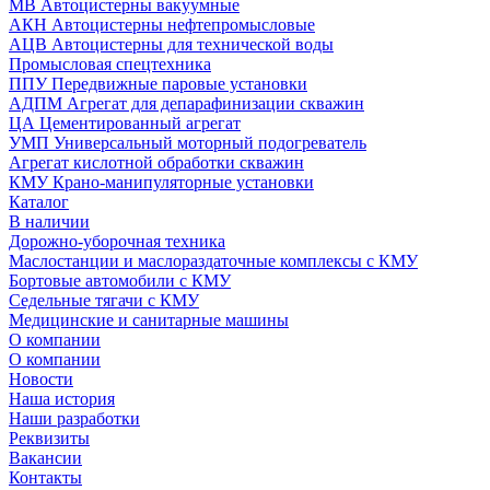
МВ Автоцистерны вакуумные
АКН Автоцистерны нефтепромысловые
АЦВ Автоцистерны для технической воды
Промысловая спецтехника
ППУ Передвижные паровые установки
АДПМ Агрегат для депарафинизации скважин
ЦА Цементированный агрегат
УМП Универсальный моторный подогреватель
Агрегат кислотной обработки скважин
КМУ Крано-манипуляторные установки
Каталог
В наличии
Дорожно-уборочная техника
Маслостанции и маслораздаточные комплексы с КМУ
Бортовые автомобили с КМУ
Седельные тягачи с КМУ
Медицинские и санитарные машины
О компании
О компании
Новости
Наша история
Наши разработки
Реквизиты
Вакансии
Контакты