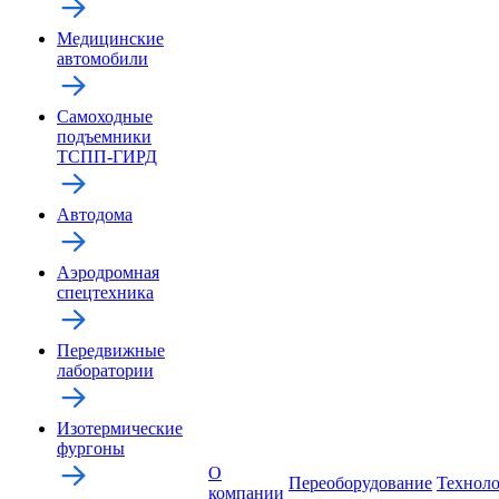
Медицинские
автомобили
Самоходные
подъемники
ТСПП-ГИРД
Автодома
Аэродромная
спецтехника
Передвижные
лаборатории
Изотермические
фургоны
О
Переоборудование
Технол
компании