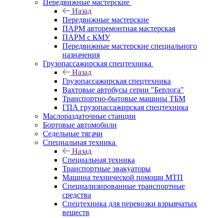
Передвижные мастерские
Назад
Передвижные мастерские
ПАРМ авторемонтная мастерская
ПАРМ с КМУ
Передвижные мастерские специального
назначения
Грузопассажирская спецтехника
Назад
Грузопассажирская спецтехника
Вахтовые автобусы серии "Берлога"
Транспортно-бытовые машины ТБМ
ГПА грузопассажирская спецтехника
Маслораздаточные станции
Бортовые автомобили
Седельные тягачи
Специальная техника
Назад
Специальная техника
Транспортные эвакуаторы
Машина технической помощи МТП
Специализированные транспортные
средства
Спецтехника для перевозки взрывчатых
веществ