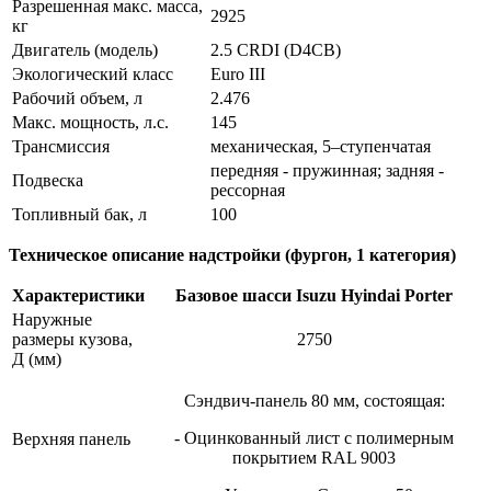
Разрешенная макс. масса,
2925
кг
Двигатель (модель)
2.5 CRDI (D4CB)
Экологический класс
Euro III
Рабочий объем, л
2.476
Макс. мощность, л.с.
145
Трансмиссия
механическая, 5–ступенчатая
передняя - пружинная; задняя -
Подвеска
рессорная
Топливный бак, л
100
Техническое описание надстройки (фургон, 1 категория)
Характеристики
Базовое шасси Isuzu Hyindai Porter
Наружные
размеры кузова,
2750
Д (мм)
Сэндвич-панель 80 мм, состоящая:
- Оцинкованный лист с полимерным
Верхняя панель
покрытием RAL 9003