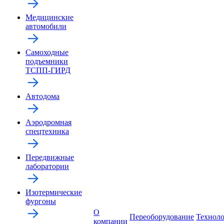
Медицинские
автомобили
Самоходные
подъемники
ТСПП-ГИРД
Автодома
Аэродромная
спецтехника
Передвижные
лаборатории
Изотермические
фургоны
О
Переоборудование
Технол
компании