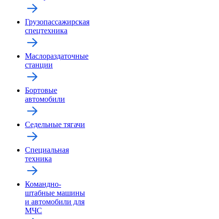
Грузопассажирская
спецтехника
Маслораздаточные
станции
Бортовые
автомобили
Седельные тягачи
Специальная
техника
Командно-
штабные машины
и автомобили для
МЧС