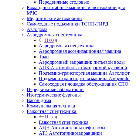
Передвижные столовые
Командно-штабные машины и автомобили для
МЧС
Медицинские автомобили
Самоходные подъемники ТСПП-ГИРД
Автодома
Аэродромная спецтехника
Назад
Аэродромная спецтехника
Аэродромная ассенизационная машина
Трап
Аэродромный заправщик питьевой воды
АПК Автомобиль с платформой кузовной
Подъемно-транспортная машина Автолифт
Подъемно-транспортная машина Амбулифт
Самоходная площадка обслуживания СПО
Передвижные лаборатории
Изотермические фургоны
Вагон-дома
Коммунальная техника
Емкостная спецтехника
Назад
Емкостная спецтехника
АЦН Автоцистерны нефтевозы
АТЗ Автотопливозаправщики