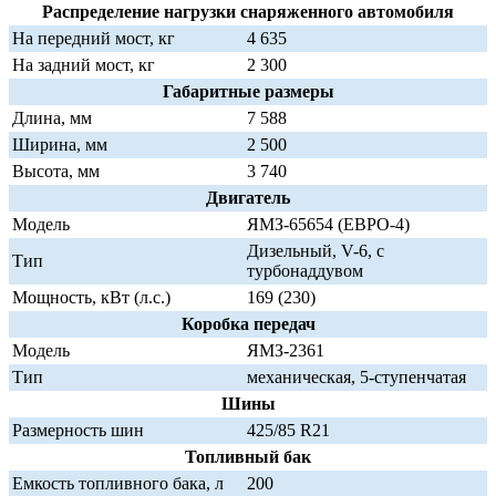
Распределение нагрузки снаряженного автомобиля
На передний мост, кг
4 635
На задний мост, кг
2 300
Габаритные размеры
Длина, мм
7 588
Ширина, мм
2 500
Высота, мм
3 740
Двигатель
Модель
ЯМЗ-65654 (ЕВРО-4)
Дизельный, V-6, с
Тип
турбонаддувом
Мощность, кВт (л.с.)
169 (230)
Коробка передач
Модель
ЯМЗ-2361
Тип
механическая, 5-ступенчатая
Шины
Размерность шин
425/85 R21
Топливный бак
Емкость топливного бака, л
200