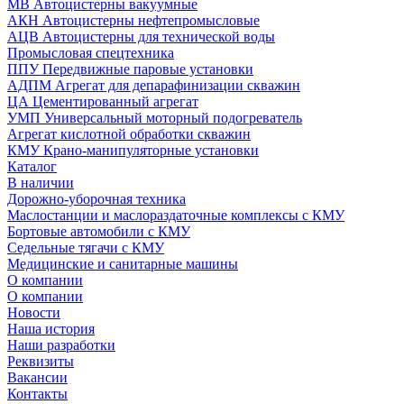
МВ Автоцистерны вакуумные
АКН Автоцистерны нефтепромысловые
АЦВ Автоцистерны для технической воды
Промысловая спецтехника
ППУ Передвижные паровые установки
АДПМ Агрегат для депарафинизации скважин
ЦА Цементированный агрегат
УМП Универсальный моторный подогреватель
Агрегат кислотной обработки скважин
КМУ Крано-манипуляторные установки
Каталог
В наличии
Дорожно-уборочная техника
Маслостанции и маслораздаточные комплексы с КМУ
Бортовые автомобили с КМУ
Седельные тягачи с КМУ
Медицинские и санитарные машины
О компании
О компании
Новости
Наша история
Наши разработки
Реквизиты
Вакансии
Контакты