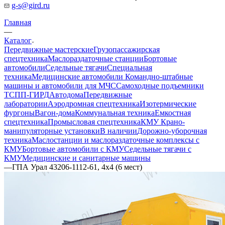
g-s@gird.ru
Главная
—
Каталог
Передвижные мастерские
Грузопассажирская
спецтехника
Маслораздаточные станции
Бортовые
автомобили
Седельные тягачи
Специальная
техника
Медицинские автомобили
Командно-штабные
машины и автомобили для МЧС
Самоходные подъемники
ТСПП-ГИРД
Автодома
Передвижные
лаборатории
Аэродромная спецтехника
Изотермические
фургоны
Вагон-дома
Коммунальная техника
Емкостная
спецтехника
Промысловая спецтехника
КМУ Крано-
манипуляторные установки
В наличии
Дорожно-уборочная
техника
Маслостанции и маслораздаточные комплексы с
КМУ
Бортовые автомобили с КМУ
Седельные тягачи с
КМУ
Медицинские и санитарные машины
—
ГПА Урал 43206-1112-61, 4х4 (6 мест)