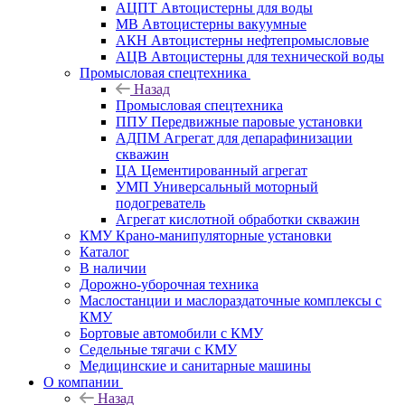
АЦПТ Автоцистерны для воды
МВ Автоцистерны вакуумные
АКН Автоцистерны нефтепромысловые
АЦВ Автоцистерны для технической воды
Промысловая спецтехника
Назад
Промысловая спецтехника
ППУ Передвижные паровые установки
АДПМ Агрегат для депарафинизации
скважин
ЦА Цементированный агрегат
УМП Универсальный моторный
подогреватель
Агрегат кислотной обработки скважин
КМУ Крано-манипуляторные установки
Каталог
В наличии
Дорожно-уборочная техника
Маслостанции и маслораздаточные комплексы с
КМУ
Бортовые автомобили с КМУ
Седельные тягачи с КМУ
Медицинские и санитарные машины
О компании
Назад