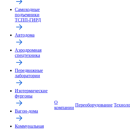
Самоходные
подъемники
ТСПП-ГИРД
Автодома
Аэродромная
спецтехника
Передвижные
лаборатории
Изотермические
фургоны
О
Переоборудование
Технол
компании
Вагон-дома
Коммунальная