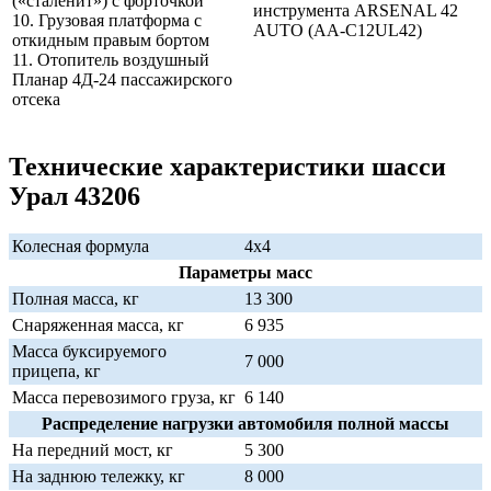
(«сталенит») с форточкой
инструмента ARSENAL 42
10. Грузовая платформа с
AUTO (AA-C12UL42)
откидным правым бортом
11. Отопитель воздушный
Планар 4Д-24 пассажирского
отсека
Технические характеристики шасси
Урал 43206
Колесная формула
4х4
Параметры масс
Полная масса, кг
13 300
Снаряженная масса, кг
6 935
Масса буксируемого
7 000
прицепа, кг
Масса перевозимого груза, кг
6 140
Распределение нагрузки автомобиля полной массы
На передний мост, кг
5 300
На заднюю тележку, кг
8 000