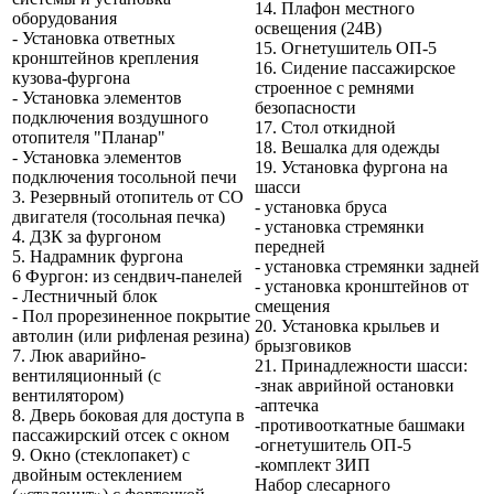
14. Плафон местного
оборудования
освещения (24В)
- Установка ответных
15. Огнетушитель ОП-5
кронштейнов крепления
16. Сидение пассажирское
кузова-фургона
строенное с ремнями
- Установка элементов
безопасности
подключения воздушного
17. Стол откидной
отопителя "Планар"
18. Вешалка для одежды
- Установка элементов
19. Установка фургона на
подключения тосольной печи
шасси
3. Резервный отопитель от СО
- установка бруса
двигателя (тосольная печка)
- установка стремянки
4. ДЗК за фургоном
передней
5. Надрамник фургона
- установка стремянки задней
6 Фургон: из сендвич-панелей
- установка кронштейнов от
- Лестничный блок
смещения
- Пол прорезиненное покрытие
20. Установка крыльев и
автолин (или рифленая резина)
брызговиков
7. Люк аварийно-
21. Принадлежности шасси:
вентиляционный (с
-знак аврийной остановки
вентилятором)
-аптечка
8. Дверь боковая для доступа в
-противооткатные башмаки
пассажирский отсек с окном
-огнетушитель ОП-5
9. Окно (стеклопакет) с
-комплект ЗИП
двойным остеклением
Набор слесарного