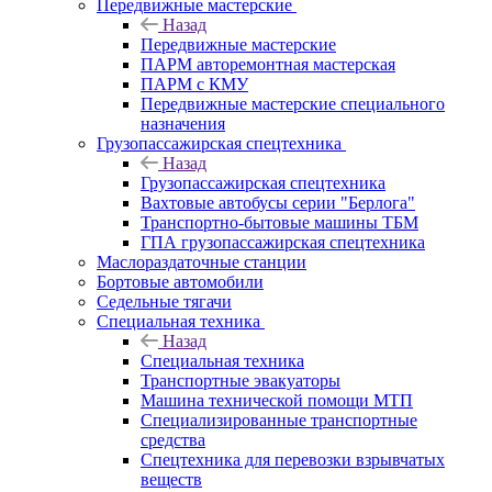
Передвижные мастерские
Назад
Передвижные мастерские
ПАРМ авторемонтная мастерская
ПАРМ с КМУ
Передвижные мастерские специального
назначения
Грузопассажирская спецтехника
Назад
Грузопассажирская спецтехника
Вахтовые автобусы серии "Берлога"
Транспортно-бытовые машины ТБМ
ГПА грузопассажирская спецтехника
Маслораздаточные станции
Бортовые автомобили
Седельные тягачи
Специальная техника
Назад
Специальная техника
Транспортные эвакуаторы
Машина технической помощи МТП
Специализированные транспортные
средства
Спецтехника для перевозки взрывчатых
веществ