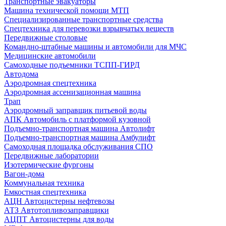
Транспортные эвакуаторы
Машина технической помощи МТП
Специализированные транспортные средства
Спецтехника для перевозки взрывчатых веществ
Передвижные столовые
Командно-штабные машины и автомобили для МЧС
Медицинские автомобили
Самоходные подъемники ТСПП-ГИРД
Автодома
Аэродромная спецтехника
Аэродромная ассенизационная машина
Трап
Аэродромный заправщик питьевой воды
АПК Автомобиль с платформой кузовной
Подъемно-транспортная машина Автолифт
Подъемно-транспортная машина Амбулифт
Самоходная площадка обслуживания СПО
Передвижные лаборатории
Изотермические фургоны
Вагон-дома
Коммунальная техника
Емкостная спецтехника
АЦН Автоцистерны нефтевозы
АТЗ Автотопливозаправщики
АЦПТ Автоцистерны для воды