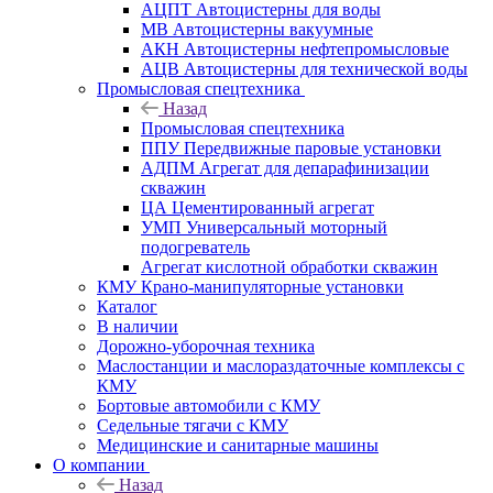
АЦПТ Автоцистерны для воды
МВ Автоцистерны вакуумные
АКН Автоцистерны нефтепромысловые
АЦВ Автоцистерны для технической воды
Промысловая спецтехника
Назад
Промысловая спецтехника
ППУ Передвижные паровые установки
АДПМ Агрегат для депарафинизации
скважин
ЦА Цементированный агрегат
УМП Универсальный моторный
подогреватель
Агрегат кислотной обработки скважин
КМУ Крано-манипуляторные установки
Каталог
В наличии
Дорожно-уборочная техника
Маслостанции и маслораздаточные комплексы с
КМУ
Бортовые автомобили с КМУ
Седельные тягачи с КМУ
Медицинские и санитарные машины
О компании
Назад