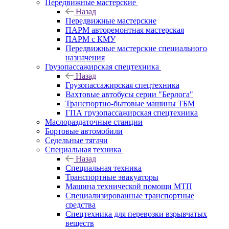
Передвижные мастерские
Назад
Передвижные мастерские
ПАРМ авторемонтная мастерская
ПАРМ с КМУ
Передвижные мастерские специального
назначения
Грузопассажирская спецтехника
Назад
Грузопассажирская спецтехника
Вахтовые автобусы серии "Берлога"
Транспортно-бытовые машины ТБМ
ГПА грузопассажирская спецтехника
Маслораздаточные станции
Бортовые автомобили
Седельные тягачи
Специальная техника
Назад
Специальная техника
Транспортные эвакуаторы
Машина технической помощи МТП
Специализированные транспортные
средства
Спецтехника для перевозки взрывчатых
веществ