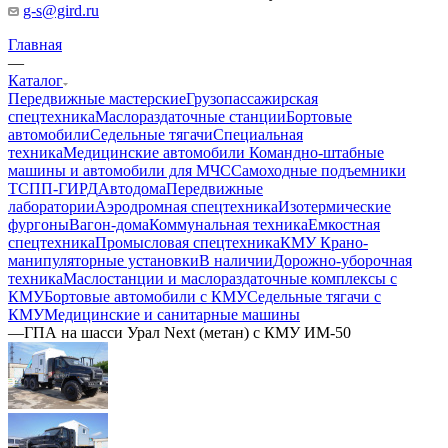
g-s@gird.ru
Главная
—
Каталог
Передвижные мастерские
Грузопассажирская
спецтехника
Маслораздаточные станции
Бортовые
автомобили
Седельные тягачи
Специальная
техника
Медицинские автомобили
Командно-штабные
машины и автомобили для МЧС
Самоходные подъемники
ТСПП-ГИРД
Автодома
Передвижные
лаборатории
Аэродромная спецтехника
Изотермические
фургоны
Вагон-дома
Коммунальная техника
Емкостная
спецтехника
Промысловая спецтехника
КМУ Крано-
манипуляторные установки
В наличии
Дорожно-уборочная
техника
Маслостанции и маслораздаточные комплексы с
КМУ
Бортовые автомобили с КМУ
Седельные тягачи с
КМУ
Медицинские и санитарные машины
—
ГПА на шасси Урал Next (метан) с КМУ ИМ-50