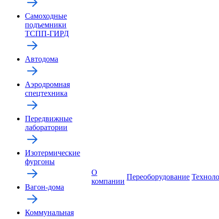
Самоходные
подъемники
ТСПП-ГИРД
Автодома
Аэродромная
спецтехника
Передвижные
лаборатории
Изотермические
фургоны
О
Переоборудование
Технол
компании
Вагон-дома
Коммунальная