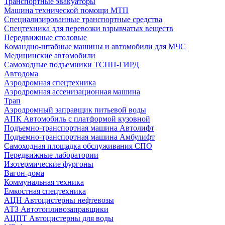
Транспортные эвакуаторы
Машина технической помощи МТП
Специализированные транспортные средства
Спецтехника для перевозки взрывчатых веществ
Передвижные столовые
Командно-штабные машины и автомобили для МЧС
Медицинские автомобили
Самоходные подъемники ТСПП-ГИРД
Автодома
Аэродромная спецтехника
Аэродромная ассенизационная машина
Трап
Аэродромный заправщик питьевой воды
АПК Автомобиль с платформой кузовной
Подъемно-транспортная машина Автолифт
Подъемно-транспортная машина Амбулифт
Самоходная площадка обслуживания СПО
Передвижные лаборатории
Изотермические фургоны
Вагон-дома
Коммунальная техника
Емкостная спецтехника
АЦН Автоцистерны нефтевозы
АТЗ Автотопливозаправщики
АЦПТ Автоцистерны для воды