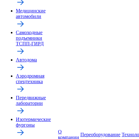
Медицинские
автомобили
Самоходные
подъемники
ТСПП-ГИРД
Автодома
Аэродромная
спецтехника
Передвижные
лаборатории
Изотермические
фургоны
О
Переоборудование
Технол
компании