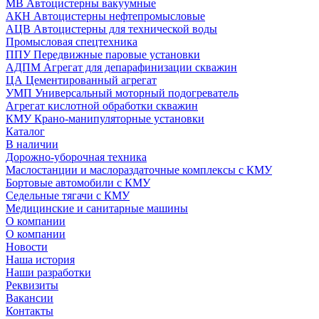
МВ Автоцистерны вакуумные
АКН Автоцистерны нефтепромысловые
АЦВ Автоцистерны для технической воды
Промысловая спецтехника
ППУ Передвижные паровые установки
АДПМ Агрегат для депарафинизации скважин
ЦА Цементированный агрегат
УМП Универсальный моторный подогреватель
Агрегат кислотной обработки скважин
КМУ Крано-манипуляторные установки
Каталог
В наличии
Дорожно-уборочная техника
Маслостанции и маслораздаточные комплексы с КМУ
Бортовые автомобили с КМУ
Седельные тягачи с КМУ
Медицинские и санитарные машины
О компании
О компании
Новости
Наша история
Наши разработки
Реквизиты
Вакансии
Контакты