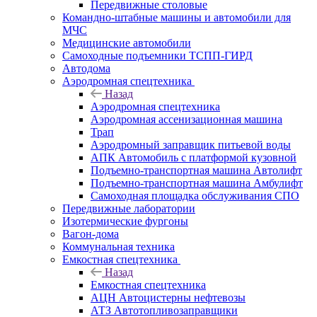
Передвижные столовые
Командно-штабные машины и автомобили для
МЧС
Медицинские автомобили
Самоходные подъемники ТСПП-ГИРД
Автодома
Аэродромная спецтехника
Назад
Аэродромная спецтехника
Аэродромная ассенизационная машина
Трап
Аэродромный заправщик питьевой воды
АПК Автомобиль с платформой кузовной
Подъемно-транспортная машина Автолифт
Подъемно-транспортная машина Амбулифт
Самоходная площадка обслуживания СПО
Передвижные лаборатории
Изотермические фургоны
Вагон-дома
Коммунальная техника
Емкостная спецтехника
Назад
Емкостная спецтехника
АЦН Автоцистерны нефтевозы
АТЗ Автотопливозаправщики