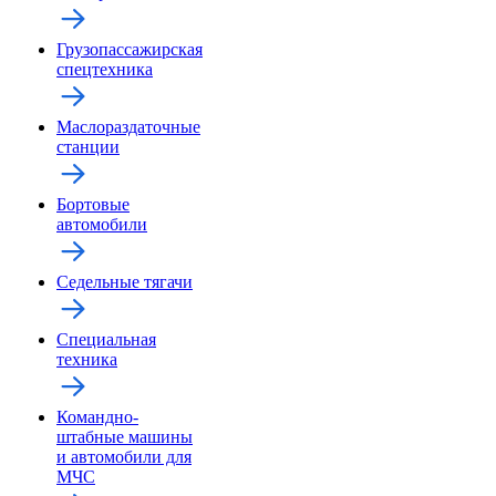
Грузопассажирская
спецтехника
Маслораздаточные
станции
Бортовые
автомобили
Седельные тягачи
Специальная
техника
Командно-
штабные машины
и автомобили для
МЧС