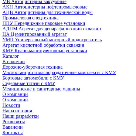
МВ Автоцистерны вакуумные
АКН Автоцистерны нефтепромысловые
АЦВ Автоцистерны для технической воды
Промысловая спецтехника
ППУ Передвижные паровые установки
АДПМ Агрегат для депарафинизации скважин
ЦА Цементированный агрегат
УМП Универсальный моторный подогреватель
Агрегат кислотной обработки скважин
КМУ Крано-манипуляторные установки
Каталог
В наличии
Дорожно-уборочная техника
Маслостанции и маслораздаточные комплексы с КМУ
Бортовые автомобили с КМУ
Седельные тягачи с КМУ
Медицинские и санитарные машины
О компании
О компании
Новости
Наша история
Наши разработки
Реквизиты
Вакансии
Контакты