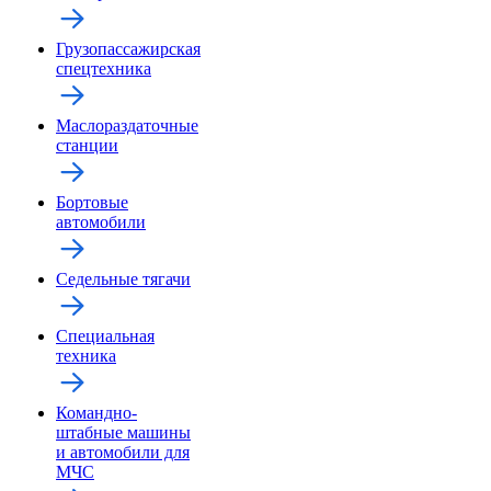
Грузопассажирская
спецтехника
Маслораздаточные
станции
Бортовые
автомобили
Седельные тягачи
Специальная
техника
Командно-
штабные машины
и автомобили для
МЧС