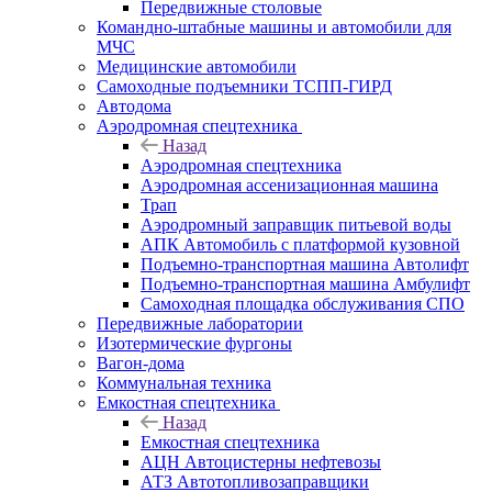
Передвижные столовые
Командно-штабные машины и автомобили для
МЧС
Медицинские автомобили
Самоходные подъемники ТСПП-ГИРД
Автодома
Аэродромная спецтехника
Назад
Аэродромная спецтехника
Аэродромная ассенизационная машина
Трап
Аэродромный заправщик питьевой воды
АПК Автомобиль с платформой кузовной
Подъемно-транспортная машина Автолифт
Подъемно-транспортная машина Амбулифт
Самоходная площадка обслуживания СПО
Передвижные лаборатории
Изотермические фургоны
Вагон-дома
Коммунальная техника
Емкостная спецтехника
Назад
Емкостная спецтехника
АЦН Автоцистерны нефтевозы
АТЗ Автотопливозаправщики