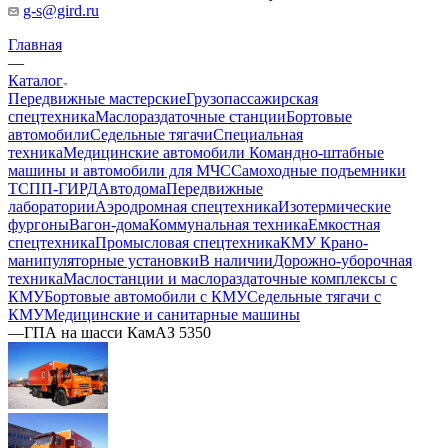
g-s@gird.ru
Главная
—
Каталог
Передвижные мастерские
Грузопассажирская
спецтехника
Маслораздаточные станции
Бортовые
автомобили
Седельные тягачи
Специальная
техника
Медицинские автомобили
Командно-штабные
машины и автомобили для МЧС
Самоходные подъемники
ТСПП-ГИРД
Автодома
Передвижные
лаборатории
Аэродромная спецтехника
Изотермические
фургоны
Вагон-дома
Коммунальная техника
Емкостная
спецтехника
Промысловая спецтехника
КМУ Крано-
манипуляторные установки
В наличии
Дорожно-уборочная
техника
Маслостанции и маслораздаточные комплексы с
КМУ
Бортовые автомобили с КМУ
Седельные тягачи с
КМУ
Медицинские и санитарные машины
—
ГПА на шасси КамАЗ 5350