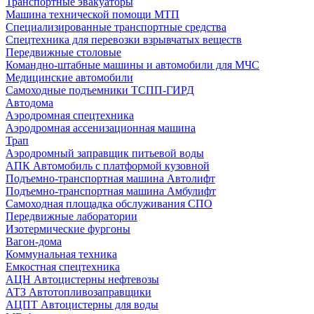
Транспортные эвакуаторы
Машина технической помощи МТП
Специализированные транспортные средства
Спецтехника для перевозки взрывчатых веществ
Передвижные столовые
Командно-штабные машины и автомобили для МЧС
Медицинские автомобили
Самоходные подъемники ТСПП-ГИРД
Автодома
Аэродромная спецтехника
Аэродромная ассенизационная машина
Трап
Аэродромный заправщик питьевой воды
АПК Автомобиль с платформой кузовной
Подъемно-транспортная машина Автолифт
Подъемно-транспортная машина Амбулифт
Самоходная площадка обслуживания СПО
Передвижные лаборатории
Изотермические фургоны
Вагон-дома
Коммунальная техника
Емкостная спецтехника
АЦН Автоцистерны нефтевозы
АТЗ Автотопливозаправщики
АЦПТ Автоцистерны для воды