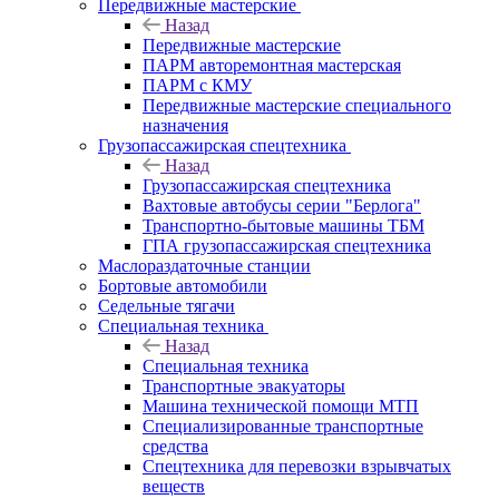
Передвижные мастерские
Назад
Передвижные мастерские
ПАРМ авторемонтная мастерская
ПАРМ с КМУ
Передвижные мастерские специального
назначения
Грузопассажирская спецтехника
Назад
Грузопассажирская спецтехника
Вахтовые автобусы серии "Берлога"
Транспортно-бытовые машины ТБМ
ГПА грузопассажирская спецтехника
Маслораздаточные станции
Бортовые автомобили
Седельные тягачи
Специальная техника
Назад
Специальная техника
Транспортные эвакуаторы
Машина технической помощи МТП
Специализированные транспортные
средства
Спецтехника для перевозки взрывчатых
веществ