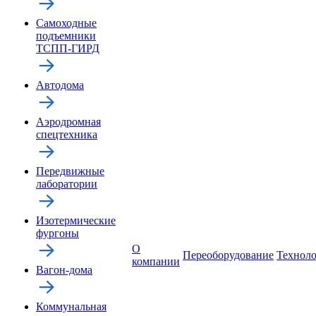
Самоходные
подъемники
ТСПП-ГИРД
Автодома
Аэродромная
спецтехника
Передвижные
лаборатории
Изотермические
фургоны
О
Переоборудование
Технол
компании
Вагон-дома
Коммунальная