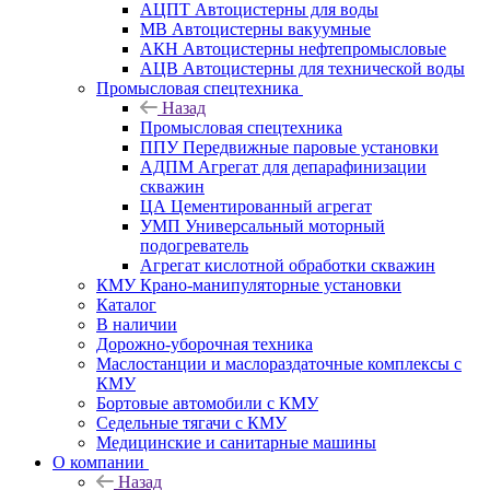
АЦПТ Автоцистерны для воды
МВ Автоцистерны вакуумные
АКН Автоцистерны нефтепромысловые
АЦВ Автоцистерны для технической воды
Промысловая спецтехника
Назад
Промысловая спецтехника
ППУ Передвижные паровые установки
АДПМ Агрегат для депарафинизации
скважин
ЦА Цементированный агрегат
УМП Универсальный моторный
подогреватель
Агрегат кислотной обработки скважин
КМУ Крано-манипуляторные установки
Каталог
В наличии
Дорожно-уборочная техника
Маслостанции и маслораздаточные комплексы с
КМУ
Бортовые автомобили с КМУ
Седельные тягачи с КМУ
Медицинские и санитарные машины
О компании
Назад