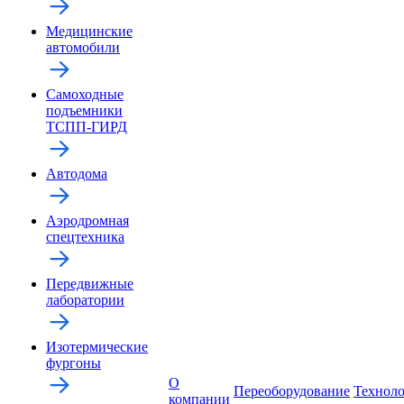
Медицинские
автомобили
Самоходные
подъемники
ТСПП-ГИРД
Автодома
Аэродромная
спецтехника
Передвижные
лаборатории
Изотермические
фургоны
О
Переоборудование
Технол
компании