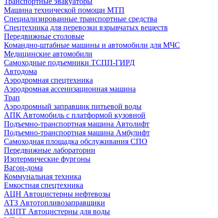
Транспортные эвакуаторы
Машина технической помощи МТП
Специализированные транспортные средства
Спецтехника для перевозки взрывчатых веществ
Передвижные столовые
Командно-штабные машины и автомобили для МЧС
Медицинские автомобили
Самоходные подъемники ТСПП-ГИРД
Автодома
Аэродромная спецтехника
Аэродромная ассенизационная машина
Трап
Аэродромный заправщик питьевой воды
АПК Автомобиль с платформой кузовной
Подъемно-транспортная машина Автолифт
Подъемно-транспортная машина Амбулифт
Самоходная площадка обслуживания СПО
Передвижные лаборатории
Изотермические фургоны
Вагон-дома
Коммунальная техника
Емкостная спецтехника
АЦН Автоцистерны нефтевозы
АТЗ Автотопливозаправщики
АЦПТ Автоцистерны для воды