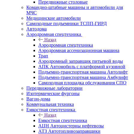
Передвижные столовые
Командно-штабные машины и автомобили для
МЧС
Медицинские автомобили
Самоходные подъемники ТСПП-ГИРД
Автодома
Аэродромная спецтехника
Назад
Аэродромная спецтехника
Аэродромная ассенизационная машина
Трап
Аэродромный заправщик питьевой воды
АПК Автомобиль с платформой кузовной
Подъемно-транспортная машина Автолифт
Подъемно-транспортная машина Амбулифт
Самоходная площадка обслуживания СПО
Передвижные лаборатории
Изотермические фургоны
Вагон-дома
Коммунальная техника
Емкостная спецтехника
Назад
Емкостная спецтехника
АЦН Автоцистерны нефтевозы
АТЗ Автотопливозаправщики