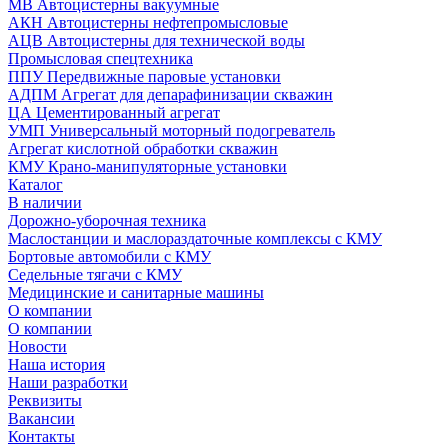
МВ Автоцистерны вакуумные
АКН Автоцистерны нефтепромысловые
АЦВ Автоцистерны для технической воды
Промысловая спецтехника
ППУ Передвижные паровые установки
АДПМ Агрегат для депарафинизации скважин
ЦА Цементированный агрегат
УМП Универсальный моторный подогреватель
Агрегат кислотной обработки скважин
КМУ Крано-манипуляторные установки
Каталог
В наличии
Дорожно-уборочная техника
Маслостанции и маслораздаточные комплексы с КМУ
Бортовые автомобили с КМУ
Седельные тягачи с КМУ
Медицинские и санитарные машины
О компании
О компании
Новости
Наша история
Наши разработки
Реквизиты
Вакансии
Контакты