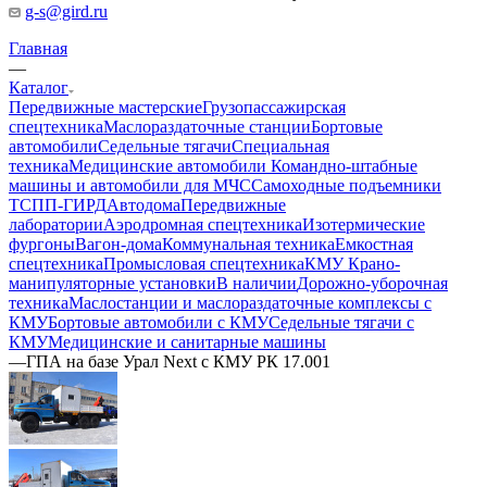
g-s@gird.ru
Главная
—
Каталог
Передвижные мастерские
Грузопассажирская
спецтехника
Маслораздаточные станции
Бортовые
автомобили
Седельные тягачи
Специальная
техника
Медицинские автомобили
Командно-штабные
машины и автомобили для МЧС
Самоходные подъемники
ТСПП-ГИРД
Автодома
Передвижные
лаборатории
Аэродромная спецтехника
Изотермические
фургоны
Вагон-дома
Коммунальная техника
Емкостная
спецтехника
Промысловая спецтехника
КМУ Крано-
манипуляторные установки
В наличии
Дорожно-уборочная
техника
Маслостанции и маслораздаточные комплексы с
КМУ
Бортовые автомобили с КМУ
Седельные тягачи с
КМУ
Медицинские и санитарные машины
—
ГПА на базе Урал Next с КМУ РК 17.001