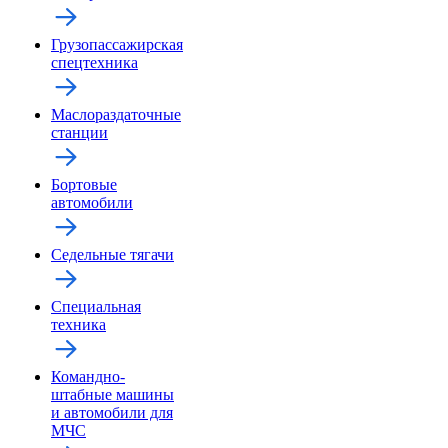
Грузопассажирская
спецтехника
Маслораздаточные
станции
Бортовые
автомобили
Седельные тягачи
Специальная
техника
Командно-
штабные машины
и автомобили для
МЧС