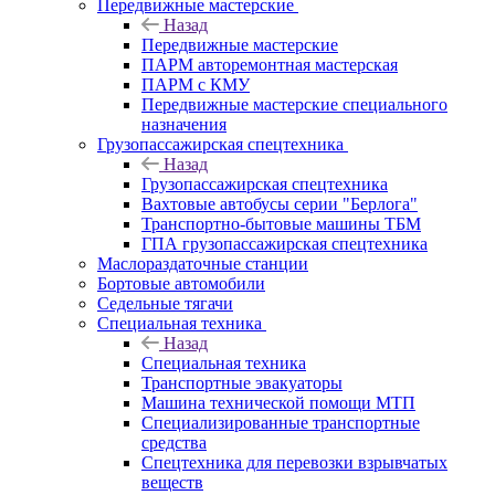
Передвижные мастерские
Назад
Передвижные мастерские
ПАРМ авторемонтная мастерская
ПАРМ с КМУ
Передвижные мастерские специального
назначения
Грузопассажирская спецтехника
Назад
Грузопассажирская спецтехника
Вахтовые автобусы серии "Берлога"
Транспортно-бытовые машины ТБМ
ГПА грузопассажирская спецтехника
Маслораздаточные станции
Бортовые автомобили
Седельные тягачи
Специальная техника
Назад
Специальная техника
Транспортные эвакуаторы
Машина технической помощи МТП
Специализированные транспортные
средства
Спецтехника для перевозки взрывчатых
веществ