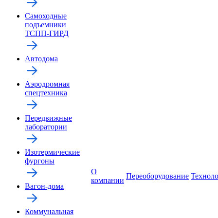
Самоходные
подъемники
ТСПП-ГИРД
Автодома
Аэродромная
спецтехника
Передвижные
лаборатории
Изотермические
фургоны
О
Переоборудование
Технол
компании
Вагон-дома
Коммунальная