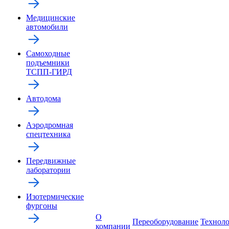
Медицинские
автомобили
Самоходные
подъемники
ТСПП-ГИРД
Автодома
Аэродромная
спецтехника
Передвижные
лаборатории
Изотермические
фургоны
О
Переоборудование
Технол
компании