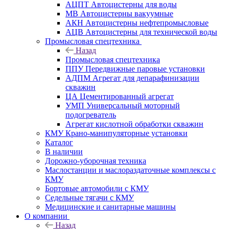
АЦПТ Автоцистерны для воды
МВ Автоцистерны вакуумные
АКН Автоцистерны нефтепромысловые
АЦВ Автоцистерны для технической воды
Промысловая спецтехника
Назад
Промысловая спецтехника
ППУ Передвижные паровые установки
АДПМ Агрегат для депарафинизации
скважин
ЦА Цементированный агрегат
УМП Универсальный моторный
подогреватель
Агрегат кислотной обработки скважин
КМУ Крано-манипуляторные установки
Каталог
В наличии
Дорожно-уборочная техника
Маслостанции и маслораздаточные комплексы с
КМУ
Бортовые автомобили с КМУ
Седельные тягачи с КМУ
Медицинские и санитарные машины
О компании
Назад