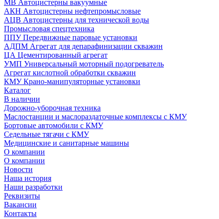
МВ Автоцистерны вакуумные
АКН Автоцистерны нефтепромысловые
АЦВ Автоцистерны для технической воды
Промысловая спецтехника
ППУ Передвижные паровые установки
АДПМ Агрегат для депарафинизации скважин
ЦА Цементированный агрегат
УМП Универсальный моторный подогреватель
Агрегат кислотной обработки скважин
КМУ Крано-манипуляторные установки
Каталог
В наличии
Дорожно-уборочная техника
Маслостанции и маслораздаточные комплексы с КМУ
Бортовые автомобили с КМУ
Седельные тягачи с КМУ
Медицинские и санитарные машины
О компании
О компании
Новости
Наша история
Наши разработки
Реквизиты
Вакансии
Контакты