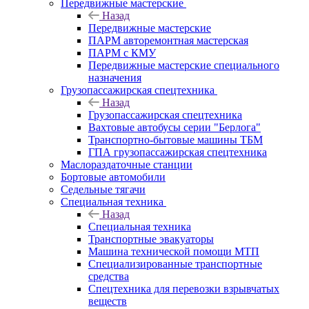
Передвижные мастерские
Назад
Передвижные мастерские
ПАРМ авторемонтная мастерская
ПАРМ с КМУ
Передвижные мастерские специального
назначения
Грузопассажирская спецтехника
Назад
Грузопассажирская спецтехника
Вахтовые автобусы серии "Берлога"
Транспортно-бытовые машины ТБМ
ГПА грузопассажирская спецтехника
Маслораздаточные станции
Бортовые автомобили
Седельные тягачи
Специальная техника
Назад
Специальная техника
Транспортные эвакуаторы
Машина технической помощи МТП
Специализированные транспортные
средства
Спецтехника для перевозки взрывчатых
веществ