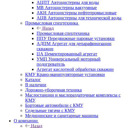
АЦПТ Автоцистерны для воды
МВ Автоцистерны вакуумные
АКН Автоцистерны нефтепромысловые
АЦВ Автоцистерны для технической воды
Промысловая спецтехника
Назад
Промысловая спецтехника
ППУ Передвижные паровые установки
АДПМ Агрегат для депарафинизации
скважин
ЦА Цементированный агрегат
УМП Универсальный моторный
подогреватель
Агрегат кислотной обработки скважин
КМУ Крано-манипуляторные установки
Каталог
В наличии
Дорожно-уборочная техника
Маслостанции и маслораздаточные комплексы с
КМУ
Бортовые автомобили с КМУ
Седельные тягачи с КМУ
Медицинские и санитарные машины
О компании
Назад