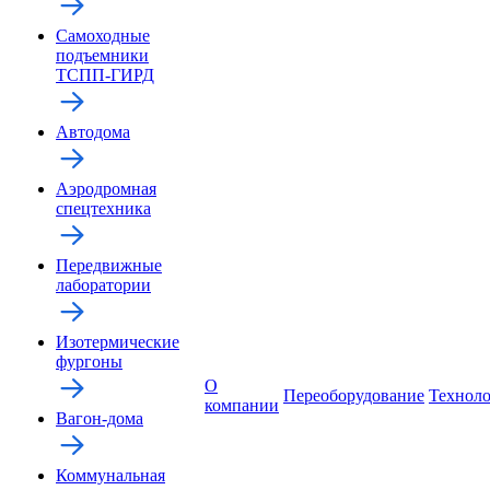
Самоходные
подъемники
ТСПП-ГИРД
Автодома
Аэродромная
спецтехника
Передвижные
лаборатории
Изотермические
фургоны
О
Переоборудование
Технол
компании
Вагон-дома
Коммунальная