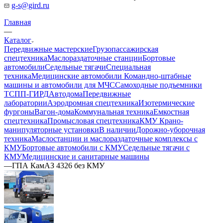
g-s@gird.ru
Главная
—
Каталог
Передвижные мастерские
Грузопассажирская
спецтехника
Маслораздаточные станции
Бортовые
автомобили
Седельные тягачи
Специальная
техника
Медицинские автомобили
Командно-штабные
машины и автомобили для МЧС
Самоходные подъемники
ТСПП-ГИРД
Автодома
Передвижные
лаборатории
Аэродромная спецтехника
Изотермические
фургоны
Вагон-дома
Коммунальная техника
Емкостная
спецтехника
Промысловая спецтехника
КМУ Крано-
манипуляторные установки
В наличии
Дорожно-уборочная
техника
Маслостанции и маслораздаточные комплексы с
КМУ
Бортовые автомобили с КМУ
Седельные тягачи с
КМУ
Медицинские и санитарные машины
—
ГПА КамАЗ 4326 без КМУ