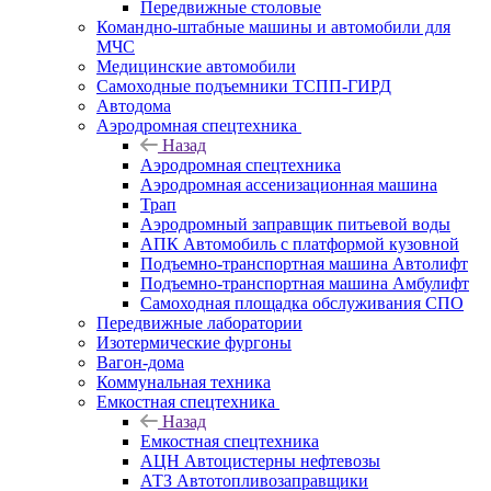
Передвижные столовые
Командно-штабные машины и автомобили для
МЧС
Медицинские автомобили
Самоходные подъемники ТСПП-ГИРД
Автодома
Аэродромная спецтехника
Назад
Аэродромная спецтехника
Аэродромная ассенизационная машина
Трап
Аэродромный заправщик питьевой воды
АПК Автомобиль с платформой кузовной
Подъемно-транспортная машина Автолифт
Подъемно-транспортная машина Амбулифт
Самоходная площадка обслуживания СПО
Передвижные лаборатории
Изотермические фургоны
Вагон-дома
Коммунальная техника
Емкостная спецтехника
Назад
Емкостная спецтехника
АЦН Автоцистерны нефтевозы
АТЗ Автотопливозаправщики