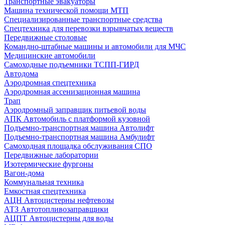
Транспортные эвакуаторы
Машина технической помощи МТП
Специализированные транспортные средства
Спецтехника для перевозки взрывчатых веществ
Передвижные столовые
Командно-штабные машины и автомобили для МЧС
Медицинские автомобили
Самоходные подъемники ТСПП-ГИРД
Автодома
Аэродромная спецтехника
Аэродромная ассенизационная машина
Трап
Аэродромный заправщик питьевой воды
АПК Автомобиль с платформой кузовной
Подъемно-транспортная машина Автолифт
Подъемно-транспортная машина Амбулифт
Самоходная площадка обслуживания СПО
Передвижные лаборатории
Изотермические фургоны
Вагон-дома
Коммунальная техника
Емкостная спецтехника
АЦН Автоцистерны нефтевозы
АТЗ Автотопливозаправщики
АЦПТ Автоцистерны для воды