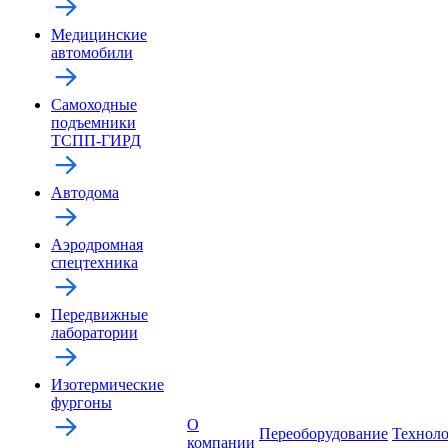
Медицинские
автомобили
Самоходные
подъемники
ТСПП-ГИРД
Автодома
Аэродромная
спецтехника
Передвижные
лаборатории
Изотермические
фургоны
О
Переоборудование
Технол
компании