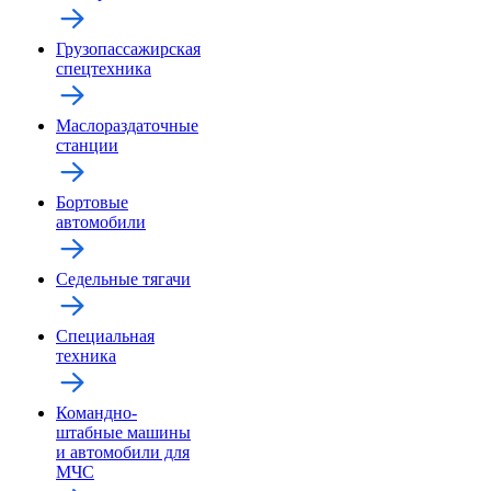
Грузопассажирская
спецтехника
Маслораздаточные
станции
Бортовые
автомобили
Седельные тягачи
Специальная
техника
Командно-
штабные машины
и автомобили для
МЧС