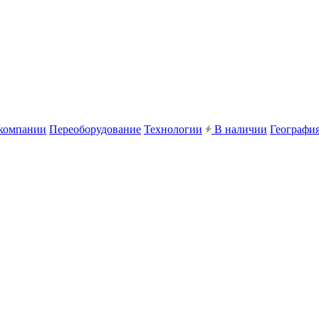
компании
Переоборудование
Технологии
В наличии
География