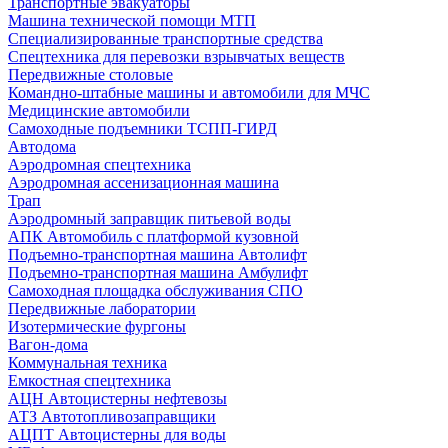
Транспортные эвакуаторы
Машина технической помощи МТП
Специализированные транспортные средства
Спецтехника для перевозки взрывчатых веществ
Передвижные столовые
Командно-штабные машины и автомобили для МЧС
Медицинские автомобили
Самоходные подъемники ТСПП-ГИРД
Автодома
Аэродромная спецтехника
Аэродромная ассенизационная машина
Трап
Аэродромный заправщик питьевой воды
АПК Автомобиль с платформой кузовной
Подъемно-транспортная машина Автолифт
Подъемно-транспортная машина Амбулифт
Самоходная площадка обслуживания СПО
Передвижные лаборатории
Изотермические фургоны
Вагон-дома
Коммунальная техника
Емкостная спецтехника
АЦН Автоцистерны нефтевозы
АТЗ Автотопливозаправщики
АЦПТ Автоцистерны для воды