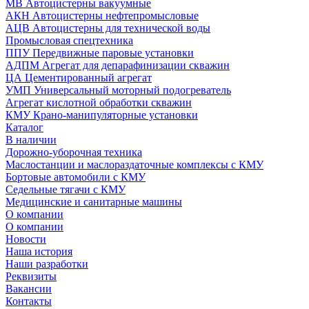
МВ Автоцистерны вакуумные
АКН Автоцистерны нефтепромысловые
АЦВ Автоцистерны для технической воды
Промысловая спецтехника
ППУ Передвижные паровые установки
АДПМ Агрегат для депарафинизации скважин
ЦА Цементированный агрегат
УМП Универсальный моторный подогреватель
Агрегат кислотной обработки скважин
КМУ Крано-манипуляторные установки
Каталог
В наличии
Дорожно-уборочная техника
Маслостанции и маслораздаточные комплексы с КМУ
Бортовые автомобили с КМУ
Седельные тягачи с КМУ
Медицинские и санитарные машины
О компании
О компании
Новости
Наша история
Наши разработки
Реквизиты
Вакансии
Контакты