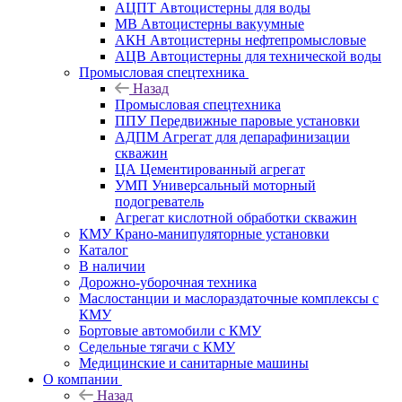
АЦПТ Автоцистерны для воды
МВ Автоцистерны вакуумные
АКН Автоцистерны нефтепромысловые
АЦВ Автоцистерны для технической воды
Промысловая спецтехника
Назад
Промысловая спецтехника
ППУ Передвижные паровые установки
АДПМ Агрегат для депарафинизации
скважин
ЦА Цементированный агрегат
УМП Универсальный моторный
подогреватель
Агрегат кислотной обработки скважин
КМУ Крано-манипуляторные установки
Каталог
В наличии
Дорожно-уборочная техника
Маслостанции и маслораздаточные комплексы с
КМУ
Бортовые автомобили с КМУ
Седельные тягачи с КМУ
Медицинские и санитарные машины
О компании
Назад