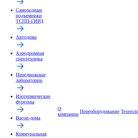
Самоходные
подъемники
ТСПП-ГИРД
Автодома
Аэродромная
спецтехника
Передвижные
лаборатории
Изотермические
фургоны
О
Переоборудование
Технол
компании
Вагон-дома
Коммунальная