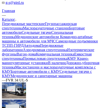
g-s@gird.ru
Главная
—
Каталог
Передвижные мастерские
Грузопассажирская
спецтехника
Маслораздаточные станции
Бортовые
автомобили
Седельные тягачи
Специальная
техника
Медицинские автомобили
Командно-штабные
машины и автомобили для МЧС
Самоходные подъемники
ТСПП-ГИРД
Автодома
Передвижные
лаборатории
Аэродромная спецтехника
Изотермические
фургоны
Вагон-дома
Коммунальная техника
Емкостная
спецтехника
Промысловая спецтехника
КМУ Крано-
манипуляторные установки
В наличии
Дорожно-уборочная
техника
Маслостанции и маслораздаточные комплексы с
КМУ
Бортовые автомобили с КМУ
Седельные тягачи с
КМУ
Медицинские и санитарные машины
—
FVR 34 UL-S