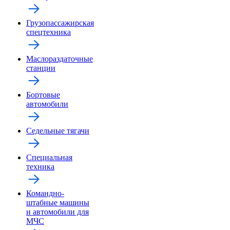
Грузопассажирская
спецтехника
Маслораздаточные
станции
Бортовые
автомобили
Седельные тягачи
Специальная
техника
Командно-
штабные машины
и автомобили для
МЧС