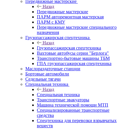
Передвижные мастерские
Назад
Передвижные мастерские
ПАРМ авторемонтная мастерская
ПАРМ с КМУ
Передвижные мастерские специального
назначения
Грузопассажирская спецтехника
Назад
Грузопассажирская спецтехника
Вахтовые автобусы серии "Берлога"
Транспортно-бытовые машины ТБМ
ГПА грузопассажирская спецтехника
Маслораздаточные станции
Бортовые автомобили
Седельные тягачи
Специальная техника
Назад
Специальная техника
Транспортные эвакуаторы
Машина технической помощи МТП
Специализированные транспортные
средства
Спецтехника для перевозки взрывчатых
веществ