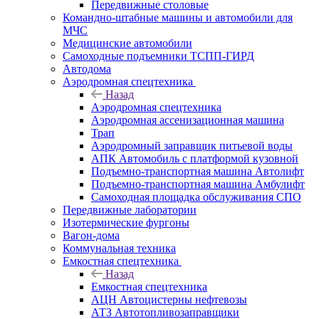
Передвижные столовые
Командно-штабные машины и автомобили для
МЧС
Медицинские автомобили
Самоходные подъемники ТСПП-ГИРД
Автодома
Аэродромная спецтехника
Назад
Аэродромная спецтехника
Аэродромная ассенизационная машина
Трап
Аэродромный заправщик питьевой воды
АПК Автомобиль с платформой кузовной
Подъемно-транспортная машина Автолифт
Подъемно-транспортная машина Амбулифт
Самоходная площадка обслуживания СПО
Передвижные лаборатории
Изотермические фургоны
Вагон-дома
Коммунальная техника
Емкостная спецтехника
Назад
Емкостная спецтехника
АЦН Автоцистерны нефтевозы
АТЗ Автотопливозаправщики