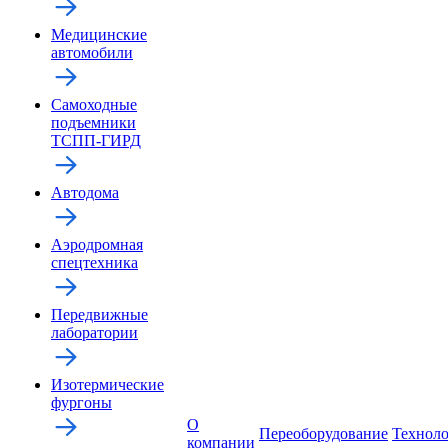
Медицинские
автомобили
Самоходные
подъемники
ТСПП-ГИРД
Автодома
Аэродромная
спецтехника
Передвижные
лаборатории
Изотермические
фургоны
О
Переоборудование
Технол
компании