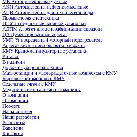
МВ Автоцистерны вакуумные
АКН Автоцистерны нефтепромысловые
АЦВ Автоцистерны для технической воды
Промысловая спецтехника
ППУ Передвижные паровые установки
АДПМ Агрегат для депарафинизации скважин
ЦА Цементированный агрегат
УМП Универсальный моторный подогреватель
Агрегат кислотной обработки скважин
КМУ Крано-манипуляторные установки
Каталог
В наличии
Дорожно-уборочная техника
Маслостанции и маслораздаточные комплексы с КМУ
Бортовые автомобили с КМУ
Седельные тягачи с КМУ
Медицинские и санитарные машины
О компании
О компании
Новости
Наша история
Наши разработки
Реквизиты
Вакансии
Контакты