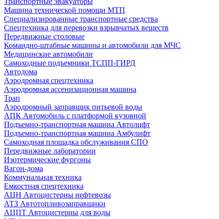
Транспортные эвакуаторы
Машина технической помощи МТП
Специализированные транспортные средства
Спецтехника для перевозки взрывчатых веществ
Передвижные столовые
Командно-штабные машины и автомобили для МЧС
Медицинские автомобили
Самоходные подъемники ТСПП-ГИРД
Автодома
Аэродромная спецтехника
Аэродромная ассенизационная машина
Трап
Аэродромный заправщик питьевой воды
АПК Автомобиль с платформой кузовной
Подъемно-транспортная машина Автолифт
Подъемно-транспортная машина Амбулифт
Самоходная площадка обслуживания СПО
Передвижные лаборатории
Изотермические фургоны
Вагон-дома
Коммунальная техника
Емкостная спецтехника
АЦН Автоцистерны нефтевозы
АТЗ Автотопливозаправщики
АЦПТ Автоцистерны для воды