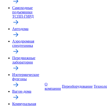
Самоходные
подъемники
ТСПП-ГИРД
Автодома
Аэродромная
спецтехника
Передвижные
лаборатории
Изотермические
фургоны
О
Переоборудование
Технол
компании
Вагон-дома
Коммунальная