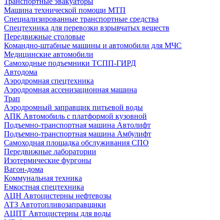
Транспортные эвакуаторы
Машина технической помощи МТП
Специализированные транспортные средства
Спецтехника для перевозки взрывчатых веществ
Передвижные столовые
Командно-штабные машины и автомобили для МЧС
Медицинские автомобили
Самоходные подъемники ТСПП-ГИРД
Автодома
Аэродромная спецтехника
Аэродромная ассенизационная машина
Трап
Аэродромный заправщик питьевой воды
АПК Автомобиль с платформой кузовной
Подъемно-транспортная машина Автолифт
Подъемно-транспортная машина Амбулифт
Самоходная площадка обслуживания СПО
Передвижные лаборатории
Изотермические фургоны
Вагон-дома
Коммунальная техника
Емкостная спецтехника
АЦН Автоцистерны нефтевозы
АТЗ Автотопливозаправщики
АЦПТ Автоцистерны для воды