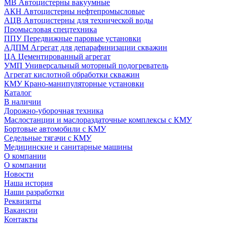
МВ Автоцистерны вакуумные
АКН Автоцистерны нефтепромысловые
АЦВ Автоцистерны для технической воды
Промысловая спецтехника
ППУ Передвижные паровые установки
АДПМ Агрегат для депарафинизации скважин
ЦА Цементированный агрегат
УМП Универсальный моторный подогреватель
Агрегат кислотной обработки скважин
КМУ Крано-манипуляторные установки
Каталог
В наличии
Дорожно-уборочная техника
Маслостанции и маслораздаточные комплексы с КМУ
Бортовые автомобили с КМУ
Седельные тягачи с КМУ
Медицинские и санитарные машины
О компании
О компании
Новости
Наша история
Наши разработки
Реквизиты
Вакансии
Контакты