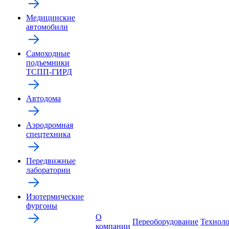
Медицинские
автомобили
Самоходные
подъемники
ТСПП-ГИРД
Автодома
Аэродромная
спецтехника
Передвижные
лаборатории
Изотермические
фургоны
О
Переоборудование
Технол
компании