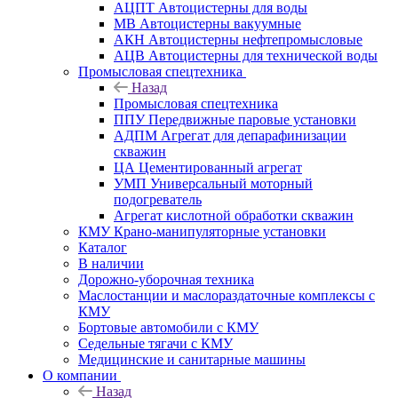
АЦПТ Автоцистерны для воды
МВ Автоцистерны вакуумные
АКН Автоцистерны нефтепромысловые
АЦВ Автоцистерны для технической воды
Промысловая спецтехника
Назад
Промысловая спецтехника
ППУ Передвижные паровые установки
АДПМ Агрегат для депарафинизации
скважин
ЦА Цементированный агрегат
УМП Универсальный моторный
подогреватель
Агрегат кислотной обработки скважин
КМУ Крано-манипуляторные установки
Каталог
В наличии
Дорожно-уборочная техника
Маслостанции и маслораздаточные комплексы с
КМУ
Бортовые автомобили с КМУ
Седельные тягачи с КМУ
Медицинские и санитарные машины
О компании
Назад