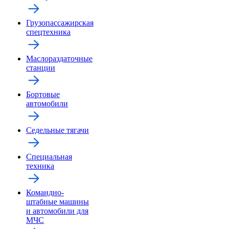
Грузопассажирская
спецтехника
Маслораздаточные
станции
Бортовые
автомобили
Седельные тягачи
Специальная
техника
Командно-
штабные машины
и автомобили для
МЧС