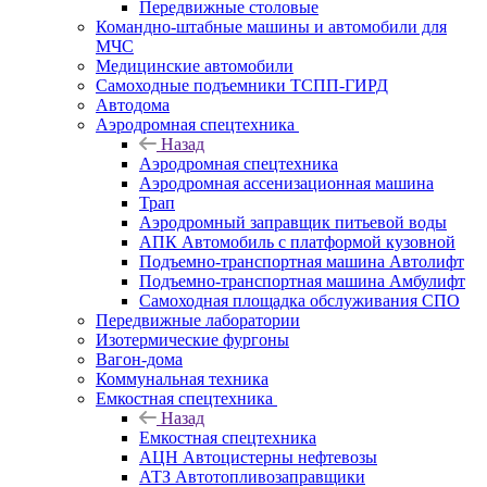
Передвижные столовые
Командно-штабные машины и автомобили для
МЧС
Медицинские автомобили
Самоходные подъемники ТСПП-ГИРД
Автодома
Аэродромная спецтехника
Назад
Аэродромная спецтехника
Аэродромная ассенизационная машина
Трап
Аэродромный заправщик питьевой воды
АПК Автомобиль с платформой кузовной
Подъемно-транспортная машина Автолифт
Подъемно-транспортная машина Амбулифт
Самоходная площадка обслуживания СПО
Передвижные лаборатории
Изотермические фургоны
Вагон-дома
Коммунальная техника
Емкостная спецтехника
Назад
Емкостная спецтехника
АЦН Автоцистерны нефтевозы
АТЗ Автотопливозаправщики