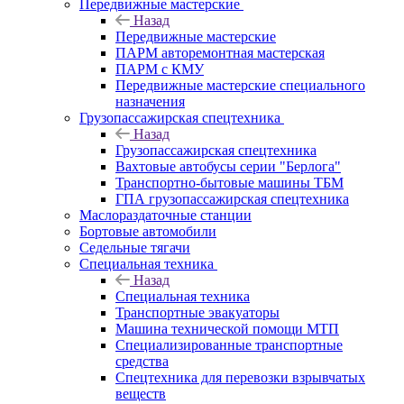
Передвижные мастерские
Назад
Передвижные мастерские
ПАРМ авторемонтная мастерская
ПАРМ с КМУ
Передвижные мастерские специального
назначения
Грузопассажирская спецтехника
Назад
Грузопассажирская спецтехника
Вахтовые автобусы серии "Берлога"
Транспортно-бытовые машины ТБМ
ГПА грузопассажирская спецтехника
Маслораздаточные станции
Бортовые автомобили
Седельные тягачи
Специальная техника
Назад
Специальная техника
Транспортные эвакуаторы
Машина технической помощи МТП
Специализированные транспортные
средства
Спецтехника для перевозки взрывчатых
веществ