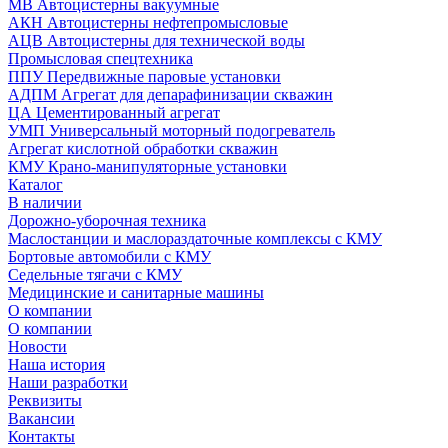
МВ Автоцистерны вакуумные
АКН Автоцистерны нефтепромысловые
АЦВ Автоцистерны для технической воды
Промысловая спецтехника
ППУ Передвижные паровые установки
АДПМ Агрегат для депарафинизации скважин
ЦА Цементированный агрегат
УМП Универсальный моторный подогреватель
Агрегат кислотной обработки скважин
КМУ Крано-манипуляторные установки
Каталог
В наличии
Дорожно-уборочная техника
Маслостанции и маслораздаточные комплексы с КМУ
Бортовые автомобили с КМУ
Седельные тягачи с КМУ
Медицинские и санитарные машины
О компании
О компании
Новости
Наша история
Наши разработки
Реквизиты
Вакансии
Контакты