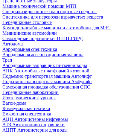
Транспортные эвакуаторы
Машина технической помощи МТП
Специализированные транспортные средства
Спецтехника для перевозки взрывчатых веществ
Передвижные столовые
Командно-штабные машины и автомобили для МЧС
Медицинские автомобили
Самоходные подъемники ТСПП-ГИРД
Автодома
Аэродромная спецтехника
Аэродромная ассенизационная машина
Трап
Аэродромный заправщик питьевой воды
АПК Автомобиль с платформой кузовной
Подъемно-транспортная машина Автолифт
Подъемно-транспортная машина Амбулифт
Самоходная площадка обслуживания СПО
Передвижные лаборатории
Изотермические фургоны
Вагон-дома
Коммунальная техника
Емкостная спецтехника
АЦН Автоцистерны нефтевозы
АТЗ Автотопливозаправщики
АЦПТ Автоцистерны для воды