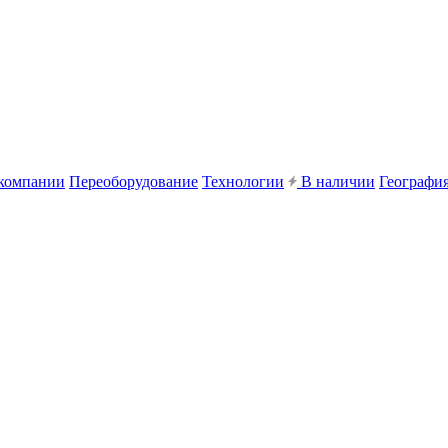
компании
Переоборудование
Технологии
В наличии
География