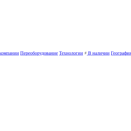
компании
Переоборудование
Технологии
В наличии
География