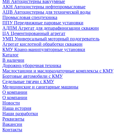
МВ Автоцистерны вакуумные
АКН Автоцистерны нефтепромысловые
АЦВ Автоцистерны для технической воды
Промысловая спецтехника
ППУ Передвижные паровые установки
АДПМ Агрегат для депарафинизации скважин
ЦА Цементированный агрегат
УМП Универсальный моторный подогреватель
Агрегат кислотной обработки скважин
КМУ Крано-манипуляторные установки
Каталог
В наличии
Дорожно-уборочная техника
Маслостанции и маслораздаточные комплексы с КМУ
Бортовые автомобили с КМУ
Седельные тягачи с КМУ
Медицинские и санитарные машины
О компании
О компании
Новости
Наша история
Наши разработки
Реквизиты
Вакансии
Контакты