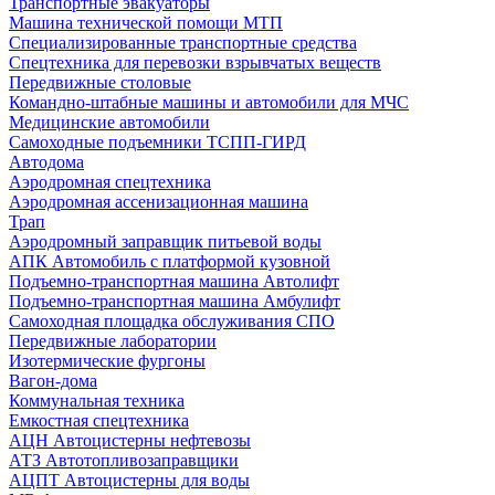
Транспортные эвакуаторы
Машина технической помощи МТП
Специализированные транспортные средства
Спецтехника для перевозки взрывчатых веществ
Передвижные столовые
Командно-штабные машины и автомобили для МЧС
Медицинские автомобили
Самоходные подъемники ТСПП-ГИРД
Автодома
Аэродромная спецтехника
Аэродромная ассенизационная машина
Трап
Аэродромный заправщик питьевой воды
АПК Автомобиль с платформой кузовной
Подъемно-транспортная машина Автолифт
Подъемно-транспортная машина Амбулифт
Самоходная площадка обслуживания СПО
Передвижные лаборатории
Изотермические фургоны
Вагон-дома
Коммунальная техника
Емкостная спецтехника
АЦН Автоцистерны нефтевозы
АТЗ Автотопливозаправщики
АЦПТ Автоцистерны для воды