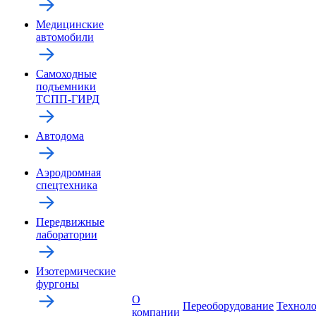
Медицинские
автомобили
Самоходные
подъемники
ТСПП-ГИРД
Автодома
Аэродромная
спецтехника
Передвижные
лаборатории
Изотермические
фургоны
О
Переоборудование
Технол
компании