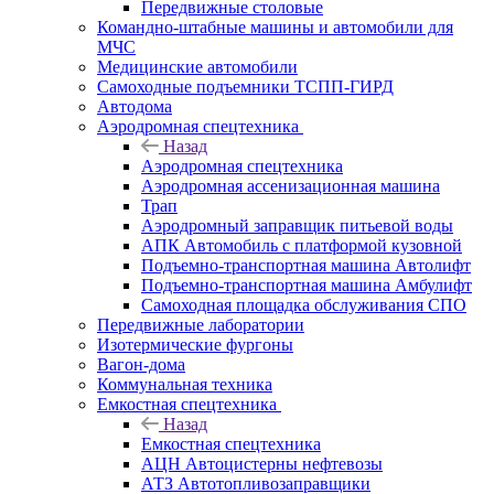
Передвижные столовые
Командно-штабные машины и автомобили для
МЧС
Медицинские автомобили
Самоходные подъемники ТСПП-ГИРД
Автодома
Аэродромная спецтехника
Назад
Аэродромная спецтехника
Аэродромная ассенизационная машина
Трап
Аэродромный заправщик питьевой воды
АПК Автомобиль с платформой кузовной
Подъемно-транспортная машина Автолифт
Подъемно-транспортная машина Амбулифт
Самоходная площадка обслуживания СПО
Передвижные лаборатории
Изотермические фургоны
Вагон-дома
Коммунальная техника
Емкостная спецтехника
Назад
Емкостная спецтехника
АЦН Автоцистерны нефтевозы
АТЗ Автотопливозаправщики