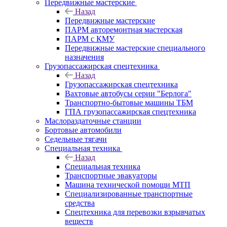
Передвижные мастерские
Назад
Передвижные мастерские
ПАРМ авторемонтная мастерская
ПАРМ с КМУ
Передвижные мастерские специального
назначения
Грузопассажирская спецтехника
Назад
Грузопассажирская спецтехника
Вахтовые автобусы серии "Берлога"
Транспортно-бытовые машины ТБМ
ГПА грузопассажирская спецтехника
Маслораздаточные станции
Бортовые автомобили
Седельные тягачи
Специальная техника
Назад
Специальная техника
Транспортные эвакуаторы
Машина технической помощи МТП
Специализированные транспортные
средства
Спецтехника для перевозки взрывчатых
веществ