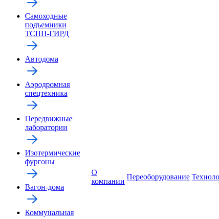
Самоходные
подъемники
ТСПП-ГИРД
Автодома
Аэродромная
спецтехника
Передвижные
лаборатории
Изотермические
фургоны
О
Переоборудование
Технол
компании
Вагон-дома
Коммунальная