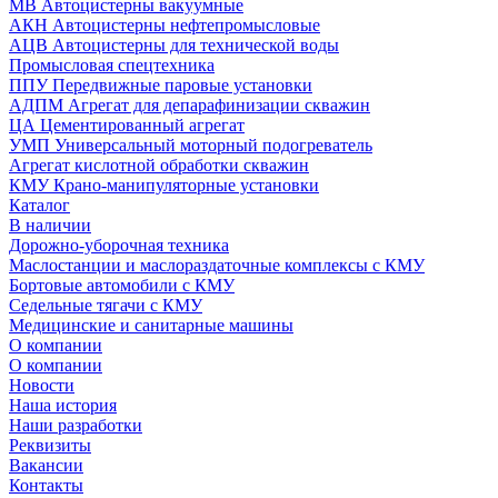
МВ Автоцистерны вакуумные
АКН Автоцистерны нефтепромысловые
АЦВ Автоцистерны для технической воды
Промысловая спецтехника
ППУ Передвижные паровые установки
АДПМ Агрегат для депарафинизации скважин
ЦА Цементированный агрегат
УМП Универсальный моторный подогреватель
Агрегат кислотной обработки скважин
КМУ Крано-манипуляторные установки
Каталог
В наличии
Дорожно-уборочная техника
Маслостанции и маслораздаточные комплексы с КМУ
Бортовые автомобили с КМУ
Седельные тягачи с КМУ
Медицинские и санитарные машины
О компании
О компании
Новости
Наша история
Наши разработки
Реквизиты
Вакансии
Контакты