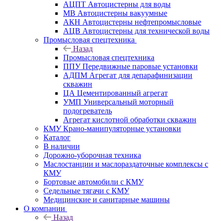
АЦПТ Автоцистерны для воды
МВ Автоцистерны вакуумные
АКН Автоцистерны нефтепромысловые
АЦВ Автоцистерны для технической воды
Промысловая спецтехника
Назад
Промысловая спецтехника
ППУ Передвижные паровые установки
АДПМ Агрегат для депарафинизации
скважин
ЦА Цементированный агрегат
УМП Универсальный моторный
подогреватель
Агрегат кислотной обработки скважин
КМУ Крано-манипуляторные установки
Каталог
В наличии
Дорожно-уборочная техника
Маслостанции и маслораздаточные комплексы с
КМУ
Бортовые автомобили с КМУ
Седельные тягачи с КМУ
Медицинские и санитарные машины
О компании
Назад