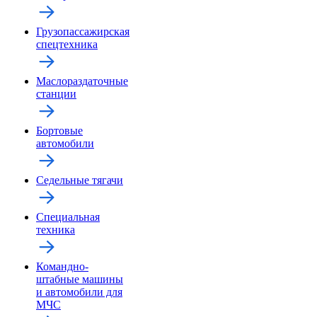
Грузопассажирская
спецтехника
Маслораздаточные
станции
Бортовые
автомобили
Седельные тягачи
Специальная
техника
Командно-
штабные машины
и автомобили для
МЧС