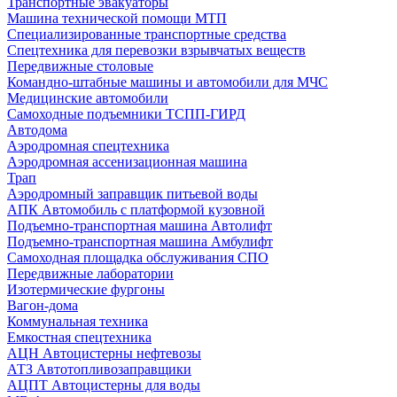
Транспортные эвакуаторы
Машина технической помощи МТП
Специализированные транспортные средства
Спецтехника для перевозки взрывчатых веществ
Передвижные столовые
Командно-штабные машины и автомобили для МЧС
Медицинские автомобили
Самоходные подъемники ТСПП-ГИРД
Автодома
Аэродромная спецтехника
Аэродромная ассенизационная машина
Трап
Аэродромный заправщик питьевой воды
АПК Автомобиль с платформой кузовной
Подъемно-транспортная машина Автолифт
Подъемно-транспортная машина Амбулифт
Самоходная площадка обслуживания СПО
Передвижные лаборатории
Изотермические фургоны
Вагон-дома
Коммунальная техника
Емкостная спецтехника
АЦН Автоцистерны нефтевозы
АТЗ Автотопливозаправщики
АЦПТ Автоцистерны для воды