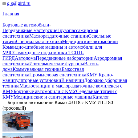
g-s@gird.ru
Главная
—
Бортовые автомобили
Передвижные мастерские
Грузопассажирская
спецтехника
Маслораздаточные станции
Седельные
тягачи
Специальная техника
Медицинские автомобили
Командно-штабные машины и автомобили для
МЧС
Самоходные подъемники ТСПП-
ГИРД
Автодома
Передвижные лаборатории
Аэродромная
спецтехника
Изотермические фургоны
Вагон-
дома
Коммунальная техника
Емкостная
спецтехника
Промысловая спецтехника
КМУ Крано-
манипуляторные установки
В наличии
Дорожно-уборочная
техника
Маслостанции и маслораздаточные комплексы с
КМУ
Бортовые автомобили с КМУ
Седельные тягачи с
КМУ
Медицинские и санитарные машины
Каталог
—
Бортовой автомобиль Камаз 43118 с КМУ ИТ-180
(тросовый)