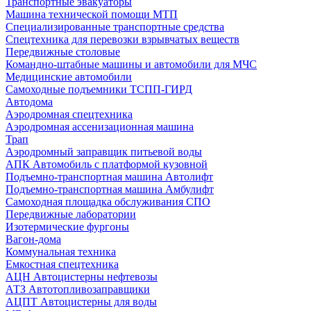
Транспортные эвакуаторы
Машина технической помощи МТП
Специализированные транспортные средства
Спецтехника для перевозки взрывчатых веществ
Передвижные столовые
Командно-штабные машины и автомобили для МЧС
Медицинские автомобили
Самоходные подъемники ТСПП-ГИРД
Автодома
Аэродромная спецтехника
Аэродромная ассенизационная машина
Трап
Аэродромный заправщик питьевой воды
АПК Автомобиль с платформой кузовной
Подъемно-транспортная машина Автолифт
Подъемно-транспортная машина Амбулифт
Самоходная площадка обслуживания СПО
Передвижные лаборатории
Изотермические фургоны
Вагон-дома
Коммунальная техника
Емкостная спецтехника
АЦН Автоцистерны нефтевозы
АТЗ Автотопливозаправщики
АЦПТ Автоцистерны для воды