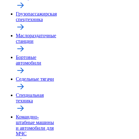
Грузопассажирская
спецтехника
Маслораздаточные
станции
Бортовые
автомобили
Седельные тягачи
Специальная
техника
Командно-
штабные машины
и автомобили для
МЧС