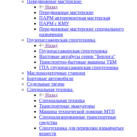
Передвижные мастерские
Назад
Передвижные мастерские
ПАРМ авторемонтная мастерская
ПАРМ с КМУ
Передвижные мастерские специального
назначения
Грузопассажирская спецтехника
Назад
Грузопассажирская спецтехника
Вахтовые автобусы серии "Берлога"
Транспортно-бытовые машины ТБМ
ГПА грузопассажирская спецтехника
Маслораздаточные станции
Бортовые автомобили
Седельные тягачи
Специальная техника
Назад
Специальная техника
Транспортные эвакуаторы
Машина технической помощи МТП
Специализированные транспортные
средства
Спецтехника для перевозки взрывчатых
веществ