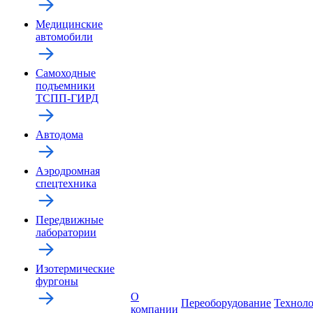
Медицинские
автомобили
Самоходные
подъемники
ТСПП-ГИРД
Автодома
Аэродромная
спецтехника
Передвижные
лаборатории
Изотермические
фургоны
О
Переоборудование
Технол
компании