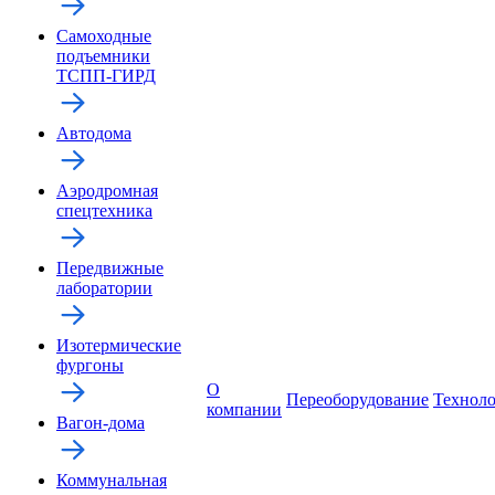
Самоходные
подъемники
ТСПП-ГИРД
Автодома
Аэродромная
спецтехника
Передвижные
лаборатории
Изотермические
фургоны
О
Переоборудование
Технол
компании
Вагон-дома
Коммунальная