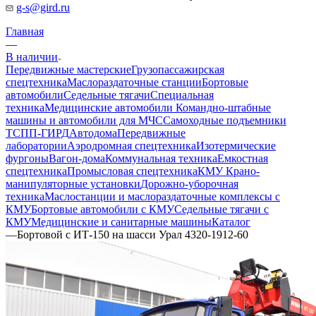
g-s@gird.ru
Главная
—
В наличии
Передвижные мастерские
Грузопассажирская
спецтехника
Маслораздаточные станции
Бортовые
автомобили
Седельные тягачи
Специальная
техника
Медицинские автомобили
Командно-штабные
машины и автомобили для МЧС
Самоходные подъемники
ТСПП-ГИРД
Автодома
Передвижные
лаборатории
Аэродромная спецтехника
Изотермические
фургоны
Вагон-дома
Коммунальная техника
Емкостная
спецтехника
Промысловая спецтехника
КМУ Крано-
манипуляторные установки
Дорожно-уборочная
техника
Маслостанции и маслораздаточные комплексы с
КМУ
Бортовые автомобили с КМУ
Седельные тягачи с
КМУ
Медицинские и санитарные машины
Каталог
—
Бортовой с ИТ-150 на шасси Урал 4320-1912-60