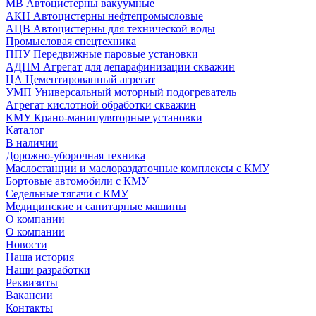
МВ Автоцистерны вакуумные
АКН Автоцистерны нефтепромысловые
АЦВ Автоцистерны для технической воды
Промысловая спецтехника
ППУ Передвижные паровые установки
АДПМ Агрегат для депарафинизации скважин
ЦА Цементированный агрегат
УМП Универсальный моторный подогреватель
Агрегат кислотной обработки скважин
КМУ Крано-манипуляторные установки
Каталог
В наличии
Дорожно-уборочная техника
Маслостанции и маслораздаточные комплексы с КМУ
Бортовые автомобили с КМУ
Седельные тягачи с КМУ
Медицинские и санитарные машины
О компании
О компании
Новости
Наша история
Наши разработки
Реквизиты
Вакансии
Контакты