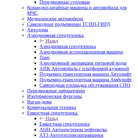
Передвижные столовые
Командно-штабные машины и автомобили для
МЧС
Медицинские автомобили
Самоходные подъемники ТСПП-ГИРД
Автодома
Аэродромная спецтехника
Назад
Аэродромная спецтехника
Аэродромная ассенизационная машина
Трап
Аэродромный заправщик питьевой воды
АПК Автомобиль с платформой кузовной
Подъемно-транспортная машина Автолифт
Подъемно-транспортная машина Амбулифт
Самоходная площадка обслуживания СПО
Передвижные лаборатории
Изотермические фургоны
Вагон-дома
Коммунальная техника
Емкостная спецтехника
Назад
Емкостная спецтехника
АЦН Автоцистерны нефтевозы
АТЗ Автотопливозаправщики