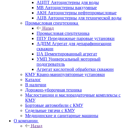
АЦПТ Автоцистерны для воды
МВ Автоцистерны вакуумные
АКН Автоцистерны нефтепромысловые
АЦВ Автоцистерны для технической воды
Промысловая спецтехника
Назад
Промысловая спецтехника
ППУ Передвижные паровые установки
АДПМ Агрегат для депарафинизации
скважин
ЦА Цементированный агрегат
УМП Универсальный моторный
подогреватель
Агрегат кислотной обработки скважин
КМУ Крано-манипуляторные установки
Каталог
В наличии
Дорожно-уборочная техника
Маслостанции и маслораздаточные комплексы с
КМУ
Бортовые автомобили с КМУ
Седельные тягачи с КМУ
Медицинские и санитарные машины
О компании
Назад