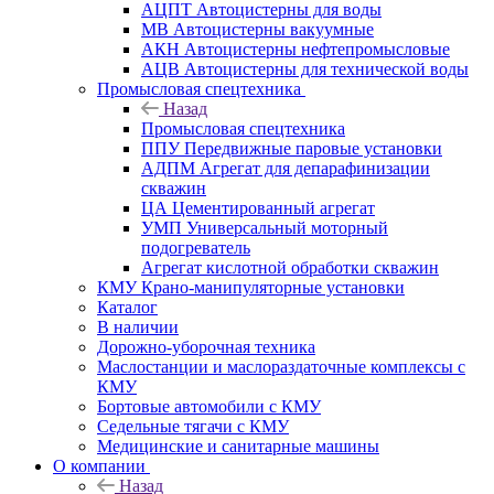
АЦПТ Автоцистерны для воды
МВ Автоцистерны вакуумные
АКН Автоцистерны нефтепромысловые
АЦВ Автоцистерны для технической воды
Промысловая спецтехника
Назад
Промысловая спецтехника
ППУ Передвижные паровые установки
АДПМ Агрегат для депарафинизации
скважин
ЦА Цементированный агрегат
УМП Универсальный моторный
подогреватель
Агрегат кислотной обработки скважин
КМУ Крано-манипуляторные установки
Каталог
В наличии
Дорожно-уборочная техника
Маслостанции и маслораздаточные комплексы с
КМУ
Бортовые автомобили с КМУ
Седельные тягачи с КМУ
Медицинские и санитарные машины
О компании
Назад