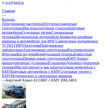
g-s@gird.ru
Главная
—
Каталог
Передвижные мастерские
Грузопассажирская
спецтехника
Маслораздаточные станции
Бортовые
автомобили
Седельные тягачи
Специальная
техника
Медицинские автомобили
Командно-штабные
машины и автомобили для МЧС
Самоходные подъемники
ТСПП-ГИРД
Автодома
Передвижные
лаборатории
Аэродромная спецтехника
Изотермические
фургоны
Вагон-дома
Коммунальная техника
Емкостная
спецтехника
Промысловая спецтехника
КМУ Крано-
манипуляторные установки
В наличии
Дорожно-уборочная
техника
Маслостанции и маслораздаточные комплексы с
КМУ
Бортовые автомобили с КМУ
Седельные тягачи с
КМУ
Медицинские и санитарные машины
—
Бортовой Камаз 43118RF c КМУ ИМ-240А