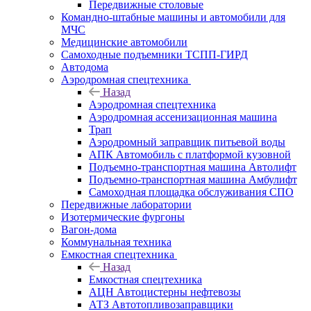
Передвижные столовые
Командно-штабные машины и автомобили для
МЧС
Медицинские автомобили
Самоходные подъемники ТСПП-ГИРД
Автодома
Аэродромная спецтехника
Назад
Аэродромная спецтехника
Аэродромная ассенизационная машина
Трап
Аэродромный заправщик питьевой воды
АПК Автомобиль с платформой кузовной
Подъемно-транспортная машина Автолифт
Подъемно-транспортная машина Амбулифт
Самоходная площадка обслуживания СПО
Передвижные лаборатории
Изотермические фургоны
Вагон-дома
Коммунальная техника
Емкостная спецтехника
Назад
Емкостная спецтехника
АЦН Автоцистерны нефтевозы
АТЗ Автотопливозаправщики