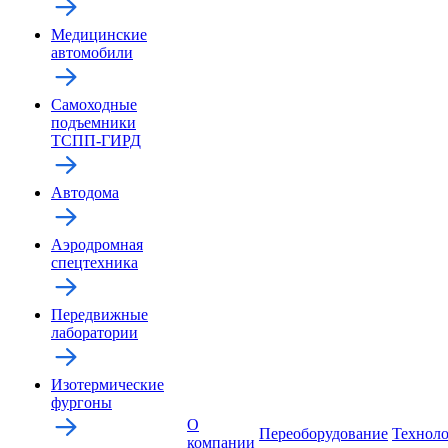
Медицинские
автомобили
Самоходные
подъемники
ТСПП-ГИРД
Автодома
Аэродромная
спецтехника
Передвижные
лаборатории
Изотермические
фургоны
О
Переоборудование
Технол
компании