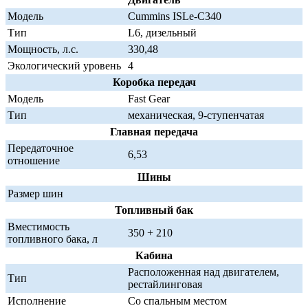
Модель
Cummins ISLe-C340
Тип
L6, дизельный
Мощность, л.с.
330,48
Экологический уровень
4
Коробка передач
Модель
Fast Gear
Тип
механическая, 9-ступенчатая
Главная передача
Передаточное
6,53
отношение
Шины
Размер шин
Топливный бак
Вместимость
350 + 210
топливного бака, л
Кабина
Расположенная над двигателем,
Тип
рестайлинговая
Исполнение
Со спальным местом