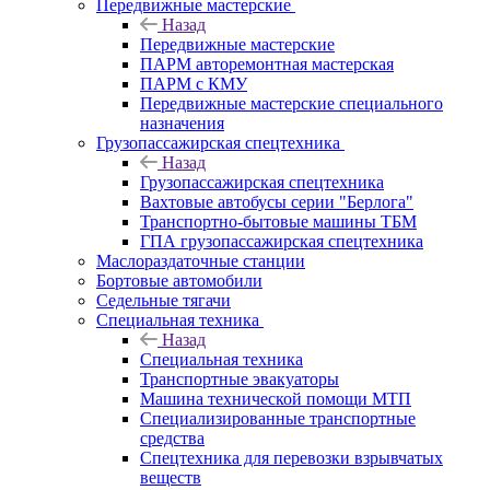
Передвижные мастерские
Назад
Передвижные мастерские
ПАРМ авторемонтная мастерская
ПАРМ с КМУ
Передвижные мастерские специального
назначения
Грузопассажирская спецтехника
Назад
Грузопассажирская спецтехника
Вахтовые автобусы серии "Берлога"
Транспортно-бытовые машины ТБМ
ГПА грузопассажирская спецтехника
Маслораздаточные станции
Бортовые автомобили
Седельные тягачи
Специальная техника
Назад
Специальная техника
Транспортные эвакуаторы
Машина технической помощи МТП
Специализированные транспортные
средства
Спецтехника для перевозки взрывчатых
веществ