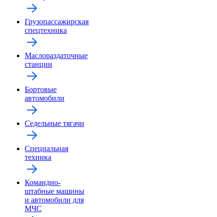
Грузопассажирская
спецтехника
Маслораздаточные
станции
Бортовые
автомобили
Седельные тягачи
Специальная
техника
Командно-
штабные машины
и автомобили для
МЧС