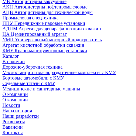
МВ Автоцистерны вакуумные
АКН Автоцистерны нефтепромысловые
АЦВ Автоцистерны для технической воды
Промысловая спецтехника
ППУ Передвижные паровые установки
АДПМ Агрегат для депарафинизации скважин
ЦА Цементированный агрегат
УМП Универсальный моторный подогреватель
Агрегат кислотной обработки скважин
КМУ Крано-манипуляторные установки
Каталог
В наличии
Дорожно-уборочная техника
Маслостанции и маслораздаточные комплексы с КМУ
Бортовые автомобили с КМУ
Седельные тягачи с КМУ
Медицинские и санитарные машины
О компании
О компании
Новости
Наша история
Наши разработки
Реквизиты
Вакансии
Контакты