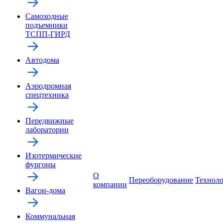
Самоходные
подъемники
ТСПП-ГИРД
Автодома
Аэродромная
спецтехника
Передвижные
лаборатории
Изотермические
фургоны
О
Переоборудование
Технол
компании
Вагон-дома
Коммунальная