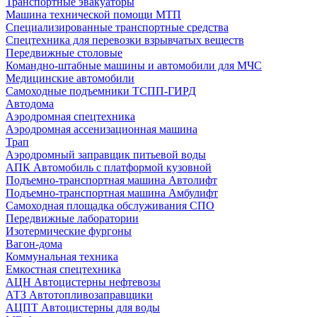
Транспортные эвакуаторы
Машина технической помощи МТП
Специализированные транспортные средства
Спецтехника для перевозки взрывчатых веществ
Передвижные столовые
Командно-штабные машины и автомобили для МЧС
Медицинские автомобили
Самоходные подъемники ТСПП-ГИРД
Автодома
Аэродромная спецтехника
Аэродромная ассенизационная машина
Трап
Аэродромный заправщик питьевой воды
АПК Автомобиль с платформой кузовной
Подъемно-транспортная машина Автолифт
Подъемно-транспортная машина Амбулифт
Самоходная площадка обслуживания СПО
Передвижные лаборатории
Изотермические фургоны
Вагон-дома
Коммунальная техника
Емкостная спецтехника
АЦН Автоцистерны нефтевозы
АТЗ Автотопливозаправщики
АЦПТ Автоцистерны для воды