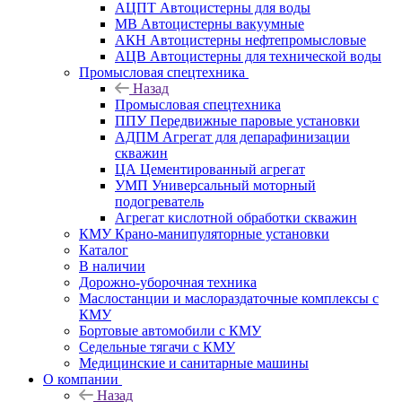
АЦПТ Автоцистерны для воды
МВ Автоцистерны вакуумные
АКН Автоцистерны нефтепромысловые
АЦВ Автоцистерны для технической воды
Промысловая спецтехника
Назад
Промысловая спецтехника
ППУ Передвижные паровые установки
АДПМ Агрегат для депарафинизации
скважин
ЦА Цементированный агрегат
УМП Универсальный моторный
подогреватель
Агрегат кислотной обработки скважин
КМУ Крано-манипуляторные установки
Каталог
В наличии
Дорожно-уборочная техника
Маслостанции и маслораздаточные комплексы с
КМУ
Бортовые автомобили с КМУ
Седельные тягачи с КМУ
Медицинские и санитарные машины
О компании
Назад