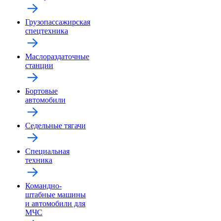
Грузопассажирская
спецтехника
Маслораздаточные
станции
Бортовые
автомобили
Седельные тягачи
Специальная
техника
Командно-
штабные машины
и автомобили для
МЧС