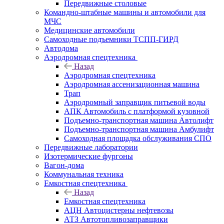
Передвижные столовые
Командно-штабные машины и автомобили для
МЧС
Медицинские автомобили
Самоходные подъемники ТСПП-ГИРД
Автодома
Аэродромная спецтехника
Назад
Аэродромная спецтехника
Аэродромная ассенизационная машина
Трап
Аэродромный заправщик питьевой воды
АПК Автомобиль с платформой кузовной
Подъемно-транспортная машина Автолифт
Подъемно-транспортная машина Амбулифт
Самоходная площадка обслуживания СПО
Передвижные лаборатории
Изотермические фургоны
Вагон-дома
Коммунальная техника
Емкостная спецтехника
Назад
Емкостная спецтехника
АЦН Автоцистерны нефтевозы
АТЗ Автотопливозаправщики