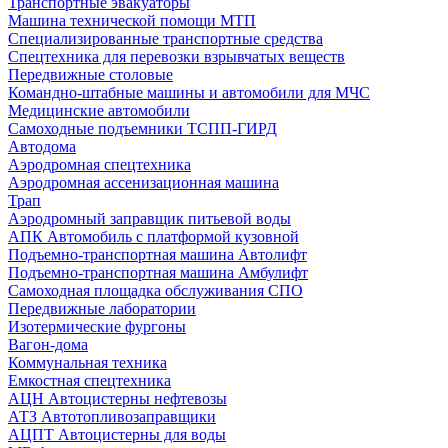
Транспортные эвакуаторы
Машина технической помощи МТП
Специализированные транспортные средства
Спецтехника для перевозки взрывчатых веществ
Передвижные столовые
Командно-штабные машины и автомобили для МЧС
Медицинские автомобили
Самоходные подъемники ТСПП-ГИРД
Автодома
Аэродромная спецтехника
Аэродромная ассенизационная машина
Трап
Аэродромный заправщик питьевой воды
АПК Автомобиль с платформой кузовной
Подъемно-транспортная машина Автолифт
Подъемно-транспортная машина Амбулифт
Самоходная площадка обслуживания СПО
Передвижные лаборатории
Изотермические фургоны
Вагон-дома
Коммунальная техника
Емкостная спецтехника
АЦН Автоцистерны нефтевозы
АТЗ Автотопливозаправщики
АЦПТ Автоцистерны для воды