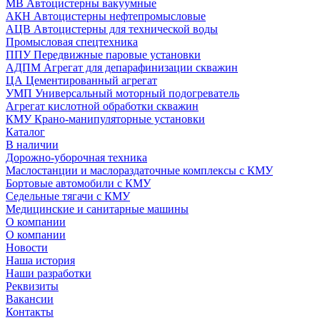
МВ Автоцистерны вакуумные
АКН Автоцистерны нефтепромысловые
АЦВ Автоцистерны для технической воды
Промысловая спецтехника
ППУ Передвижные паровые установки
АДПМ Агрегат для депарафинизации скважин
ЦА Цементированный агрегат
УМП Универсальный моторный подогреватель
Агрегат кислотной обработки скважин
КМУ Крано-манипуляторные установки
Каталог
В наличии
Дорожно-уборочная техника
Маслостанции и маслораздаточные комплексы с КМУ
Бортовые автомобили с КМУ
Седельные тягачи с КМУ
Медицинские и санитарные машины
О компании
О компании
Новости
Наша история
Наши разработки
Реквизиты
Вакансии
Контакты