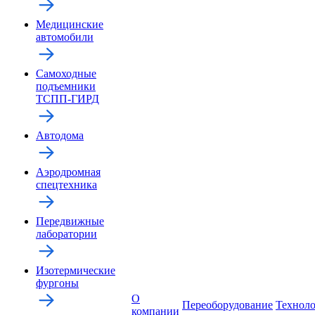
Медицинские
автомобили
Самоходные
подъемники
ТСПП-ГИРД
Автодома
Аэродромная
спецтехника
Передвижные
лаборатории
Изотермические
фургоны
О
Переоборудование
Технол
компании