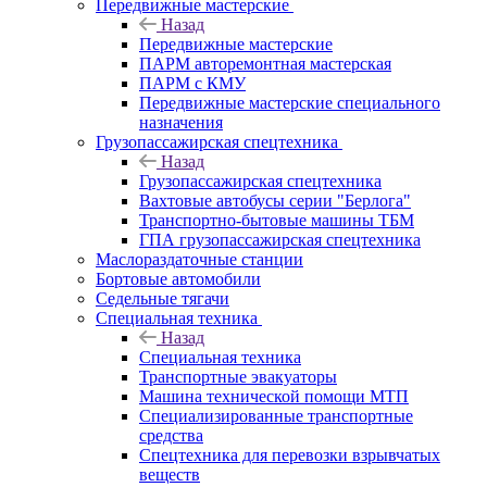
Передвижные мастерские
Назад
Передвижные мастерские
ПАРМ авторемонтная мастерская
ПАРМ с КМУ
Передвижные мастерские специального
назначения
Грузопассажирская спецтехника
Назад
Грузопассажирская спецтехника
Вахтовые автобусы серии "Берлога"
Транспортно-бытовые машины ТБМ
ГПА грузопассажирская спецтехника
Маслораздаточные станции
Бортовые автомобили
Седельные тягачи
Специальная техника
Назад
Специальная техника
Транспортные эвакуаторы
Машина технической помощи МТП
Специализированные транспортные
средства
Спецтехника для перевозки взрывчатых
веществ