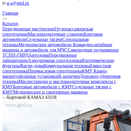
g-s@gird.ru
Главная
—
Каталог
Передвижные мастерские
Грузопассажирская
спецтехника
Маслораздаточные станции
Бортовые
автомобили
Седельные тягачи
Специальная
техника
Медицинские автомобили
Командно-штабные
машины и автомобили для МЧС
Самоходные подъемники
ТСПП-ГИРД
Автодома
Передвижные
лаборатории
Аэродромная спецтехника
Изотермические
фургоны
Вагон-дома
Коммунальная техника
Емкостная
спецтехника
Промысловая спецтехника
КМУ Крано-
манипуляторные установки
В наличии
Дорожно-уборочная
техника
Маслостанции и маслораздаточные комплексы с
КМУ
Бортовые автомобили с КМУ
Седельные тягачи с
КМУ
Медицинские и санитарные машины
—
Бортовой КАМАЗ 43118