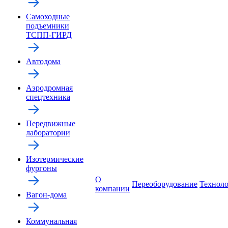
Самоходные
подъемники
ТСПП-ГИРД
Автодома
Аэродромная
спецтехника
Передвижные
лаборатории
Изотермические
фургоны
О
Переоборудование
Технол
компании
Вагон-дома
Коммунальная