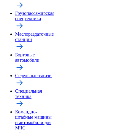
Грузопассажирская
спецтехника
Маслораздаточные
станции
Бортовые
автомобили
Седельные тягачи
Специальная
техника
Командно-
штабные машины
и автомобили для
МЧС