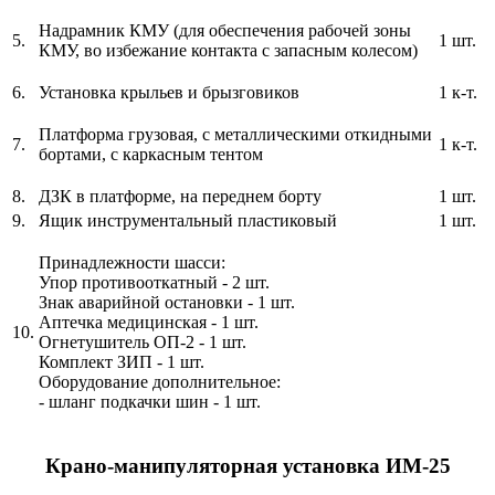
Надрамник КМУ (для обеспечения рабочей зоны
5.
1 шт.
КМУ, во избежание контакта с запасным колесом)
6.
Установка крыльев и брызговиков
1 к-т.
Платформа грузовая, с металлическими откидными
7.
1 к-т.
бортами, с каркасным тентом
8.
ДЗК в платформе, на переднем борту
1 шт.
9.
Ящик инструментальный пластиковый
1 шт.
Принадлежности шасси:
Упор противооткатный - 2 шт.
Знак аварийной остановки - 1 шт.
Аптечка медицинская - 1 шт.
10.
Огнетушитель ОП-2 - 1 шт.
Комплект ЗИП - 1 шт.
Оборудование дополнительное:
- шланг подкачки шин - 1 шт.
Крано-манипуляторная установка ИМ-25