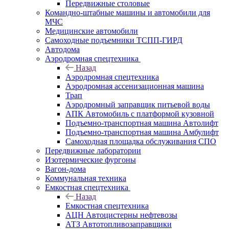
Передвижные столовые
Командно-штабные машины и автомобили для
МЧС
Медицинские автомобили
Самоходные подъемники ТСПП-ГИРД
Автодома
Аэродромная спецтехника
Назад
Аэродромная спецтехника
Аэродромная ассенизационная машина
Трап
Аэродромный заправщик питьевой воды
АПК Автомобиль с платформой кузовной
Подъемно-транспортная машина Автолифт
Подъемно-транспортная машина Амбулифт
Самоходная площадка обслуживания СПО
Передвижные лаборатории
Изотермические фургоны
Вагон-дома
Коммунальная техника
Емкостная спецтехника
Назад
Емкостная спецтехника
АЦН Автоцистерны нефтевозы
АТЗ Автотопливозаправщики