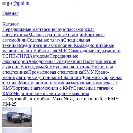
g-s@gird.ru
Главная
—
Каталог
Передвижные мастерские
Грузопассажирская
спецтехника
Маслораздаточные станции
Бортовые
автомобили
Седельные тягачи
Специальная
техника
Медицинские автомобили
Командно-штабные
машины и автомобили для МЧС
Самоходные подъемники
ТСПП-ГИРД
Автодома
Передвижные
лаборатории
Аэродромная спецтехника
Изотермические
фургоны
Вагон-дома
Коммунальная техника
Емкостная
спецтехника
Промысловая спецтехника
КМУ Крано-
манипуляторные установки
В наличии
Дорожно-уборочная
техника
Маслостанции и маслораздаточные комплексы с
КМУ
Бортовые автомобили с КМУ
Седельные тягачи с
КМУ
Медицинские и санитарные машины
—
Бортовой автомобиль Урал Next, тентованный, с КМУ
ИМ-25