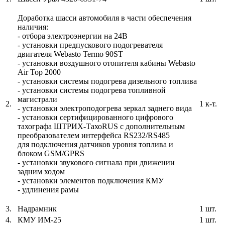
Доработка шасси автомобиля в части обеспечения
наличия:
- отбора электроэнергии на 24В
- установки предпускового подогревателя
двигателя Webasto Termo 90ST
- установки воздушного отопителя кабины Webasto
Air Top 2000
- установки системы подогрева дизельного топлива
- установки системы подогрева топливной
магистрали
2.
1 к-т.
- установки электроподогрева зеркал заднего вида
- установки сертифицированного цифрового
тахографа ШТРИХ-ТахоRUS с дополнительным
преобразователем интерфейса RS232/RS485
для подключения датчиков уровня топлива и
блоком GSM/GPRS
- установки звукового сигнала при движении
задним ходом
- установки элементов подключения КМУ
- удлинения рамы
3.
Надрамник
1 шт.
4.
КМУ ИМ-25
1 шт.