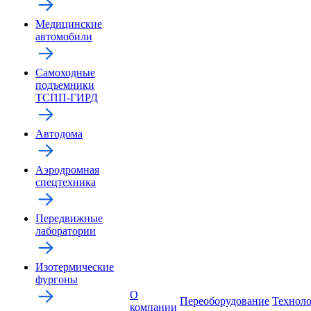
Медицинские
автомобили
Самоходные
подъемники
ТСПП-ГИРД
Автодома
Аэродромная
спецтехника
Передвижные
лаборатории
Изотермические
фургоны
О
Переоборудование
Технол
компании