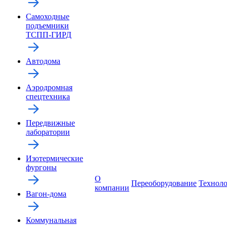
Самоходные
подъемники
ТСПП-ГИРД
Автодома
Аэродромная
спецтехника
Передвижные
лаборатории
Изотермические
фургоны
О
Переоборудование
Технол
компании
Вагон-дома
Коммунальная