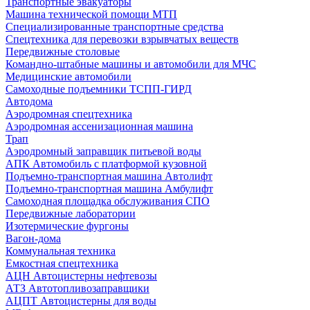
Транспортные эвакуаторы
Машина технической помощи МТП
Специализированные транспортные средства
Спецтехника для перевозки взрывчатых веществ
Передвижные столовые
Командно-штабные машины и автомобили для МЧС
Медицинские автомобили
Самоходные подъемники ТСПП-ГИРД
Автодома
Аэродромная спецтехника
Аэродромная ассенизационная машина
Трап
Аэродромный заправщик питьевой воды
АПК Автомобиль с платформой кузовной
Подъемно-транспортная машина Автолифт
Подъемно-транспортная машина Амбулифт
Самоходная площадка обслуживания СПО
Передвижные лаборатории
Изотермические фургоны
Вагон-дома
Коммунальная техника
Емкостная спецтехника
АЦН Автоцистерны нефтевозы
АТЗ Автотопливозаправщики
АЦПТ Автоцистерны для воды