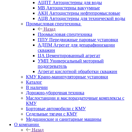
АЦПТ Автоцистерны для воды
МВ Автоцистерны вакуумные
АКН Автоцистерны нефтепромысловые
АЦВ Автоцистерны для технической воды
Промысловая спецтехника
Назад
Промысловая спецтехника
ППУ Передвижные паровые установки
АДПМ Агрегат для депарафинизации
скважин
ЦА Цементированный агрегат
УМП Универсальный моторный
подогреватель
Агрегат кислотной обработки скважин
КМУ Крано-манипуляторные установки
Каталог
В наличии
Дорожно-уборочная техника
Маслостанции и маслораздаточные комплексы с
КМУ
Бортовые автомобили с КМУ
Седельные тягачи с КМУ
Медицинские и санитарные машины
О компании
Назад