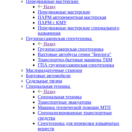
Передвижные мастерские
Назад
Передвижные мастерские
ПАРМ авторемонтная мастерская
ПАРМ с КМУ
Передвижные мастерские специального
назначения
Грузопассажирская спецтехника
Назад
Грузопассажирская спецтехника
Вахтовые автобусы серии "Берлога"
Транспортно-бытовые машины ТБМ
ГПА грузопассажирская спецтехника
Маслораздаточные станции
Бортовые автомобили
Седельные тягачи
Специальная техника
Назад
Специальная техника
Транспортные эвакуаторы
Машина технической помощи МТП
Специализированные транспортные
средства
Спецтехника для перевозки взрывчатых
веществ