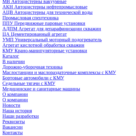
МВ Автоцистерны вакуумные
АКН Автоцистерны нефтепромысловые
АЦВ Автоцистерны для технической воды
Промысловая спецтехника
ППУ Передвижные паровые установки
АДПМ Агрегат для депарафинизации скважин
ЦА Цементированный агрегат
УМП Универсальный моторный подогреватель
Агрегат кислотной обработки скважин
КМУ Крано-манипуляторные установки
Каталог
В наличии
Дорожно-уборочная техника
Маслостанции и маслораздаточные комплексы с КМУ
Бортовые автомобили с КМУ
Седельные тягачи с КМУ
Медицинские и санитарные машины
О компании
О компании
Новости
Наша история
Наши разработки
Реквизиты
Вакансии
Контакты