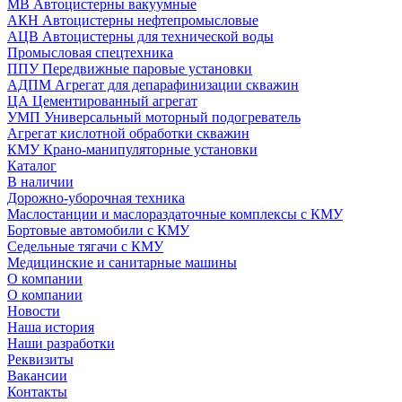
МВ Автоцистерны вакуумные
АКН Автоцистерны нефтепромысловые
АЦВ Автоцистерны для технической воды
Промысловая спецтехника
ППУ Передвижные паровые установки
АДПМ Агрегат для депарафинизации скважин
ЦА Цементированный агрегат
УМП Универсальный моторный подогреватель
Агрегат кислотной обработки скважин
КМУ Крано-манипуляторные установки
Каталог
В наличии
Дорожно-уборочная техника
Маслостанции и маслораздаточные комплексы с КМУ
Бортовые автомобили с КМУ
Седельные тягачи с КМУ
Медицинские и санитарные машины
О компании
О компании
Новости
Наша история
Наши разработки
Реквизиты
Вакансии
Контакты