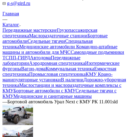
g-s@gird.ru
Главная
—
Каталог
Передвижные мастерские
Грузопассажирская
спецтехника
Маслораздаточные станции
Бортовые
автомобили
Седельные тягачи
Специальная
техника
Медицинские автомобили
Командно-штабные
машины и автомобили для МЧС
Самоходные подъемники
ТСПП-ГИРД
Автодома
Передвижные
лаборатории
Аэродромная спецтехника
Изотермические
фургоны
Вагон-дома
Коммунальная техника
Емкостная
спецтехника
Промысловая спецтехника
КМУ Крано-
манипуляторные установки
В наличии
Дорожно-уборочная
техника
Маслостанции и маслораздаточные комплексы с
КМУ
Бортовые автомобили с КМУ
Седельные тягачи с
КМУ
Медицинские и санитарные машины
—
Бортовой автомобиль Урал Next с КМУ РК 11.001sld