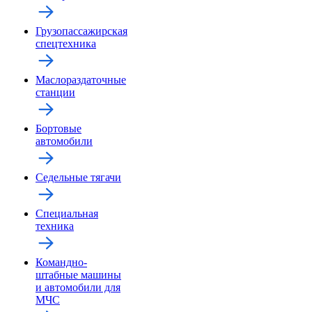
Грузопассажирская
спецтехника
Маслораздаточные
станции
Бортовые
автомобили
Седельные тягачи
Специальная
техника
Командно-
штабные машины
и автомобили для
МЧС