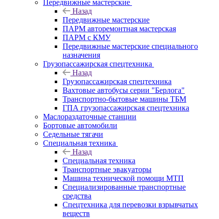
Передвижные мастерские
Назад
Передвижные мастерские
ПАРМ авторемонтная мастерская
ПАРМ с КМУ
Передвижные мастерские специального
назначения
Грузопассажирская спецтехника
Назад
Грузопассажирская спецтехника
Вахтовые автобусы серии "Берлога"
Транспортно-бытовые машины ТБМ
ГПА грузопассажирская спецтехника
Маслораздаточные станции
Бортовые автомобили
Седельные тягачи
Специальная техника
Назад
Специальная техника
Транспортные эвакуаторы
Машина технической помощи МТП
Специализированные транспортные
средства
Спецтехника для перевозки взрывчатых
веществ