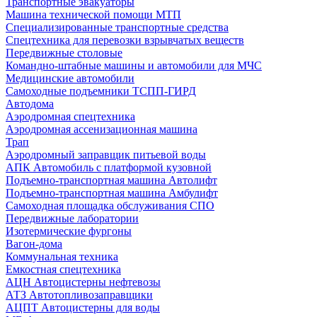
Транспортные эвакуаторы
Машина технической помощи МТП
Специализированные транспортные средства
Спецтехника для перевозки взрывчатых веществ
Передвижные столовые
Командно-штабные машины и автомобили для МЧС
Медицинские автомобили
Самоходные подъемники ТСПП-ГИРД
Автодома
Аэродромная спецтехника
Аэродромная ассенизационная машина
Трап
Аэродромный заправщик питьевой воды
АПК Автомобиль с платформой кузовной
Подъемно-транспортная машина Автолифт
Подъемно-транспортная машина Амбулифт
Самоходная площадка обслуживания СПО
Передвижные лаборатории
Изотермические фургоны
Вагон-дома
Коммунальная техника
Емкостная спецтехника
АЦН Автоцистерны нефтевозы
АТЗ Автотопливозаправщики
АЦПТ Автоцистерны для воды