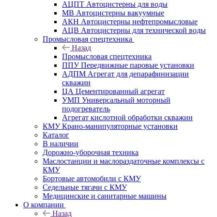
АЦПТ Автоцистерны для воды
МВ Автоцистерны вакуумные
АКН Автоцистерны нефтепромысловые
АЦВ Автоцистерны для технической воды
Промысловая спецтехника
Назад
Промысловая спецтехника
ППУ Передвижные паровые установки
АДПМ Агрегат для депарафинизации
скважин
ЦА Цементированный агрегат
УМП Универсальный моторный
подогреватель
Агрегат кислотной обработки скважин
КМУ Крано-манипуляторные установки
Каталог
В наличии
Дорожно-уборочная техника
Маслостанции и маслораздаточные комплексы с
КМУ
Бортовые автомобили с КМУ
Седельные тягачи с КМУ
Медицинские и санитарные машины
О компании
Назад