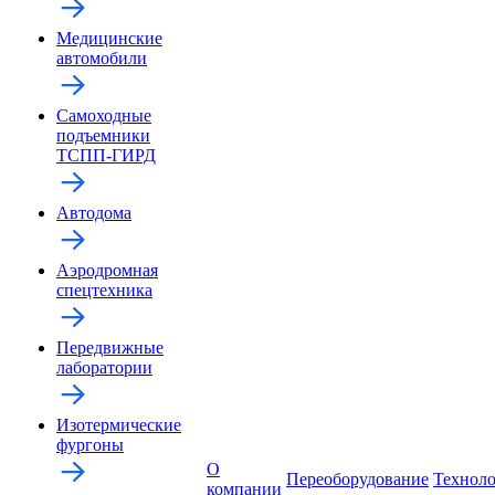
Медицинские
автомобили
Самоходные
подъемники
ТСПП-ГИРД
Автодома
Аэродромная
спецтехника
Передвижные
лаборатории
Изотермические
фургоны
О
Переоборудование
Технол
компании