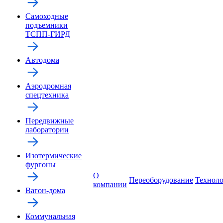
Самоходные
подъемники
ТСПП-ГИРД
Автодома
Аэродромная
спецтехника
Передвижные
лаборатории
Изотермические
фургоны
О
Переоборудование
Технол
компании
Вагон-дома
Коммунальная