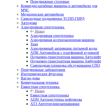
Передвижные столовые
Командно-штабные машины и автомобили для
МЧС
Медицинские автомобили
Самоходные подъемники ТСПП-ГИРД
Автодома
Аэродромная спецтехника
Назад
Аэродромная спецтехника
Аэродромная ассенизационная машина
Трап
Аэродромный заправщик питьевой воды
АПК Автомобиль с платформой кузовной
Подъемно-транспортная машина Автолифт
Подъемно-транспортная машина Амбулифт
Самоходная площадка обслуживания СПО
Передвижные лаборатории
Изотермические фургоны
Вагон-дома
Коммунальная техника
Емкостная спецтехника
Назад
Емкостная спецтехника
АЦН Автоцистерны нефтевозы
АТЗ Автотопливозаправщики