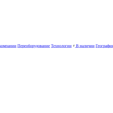
компании
Переоборудование
Технологии
В наличии
География