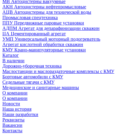
МВ Автоцистерны вакуумные
АКН Автоцистерны нефтепромысловые
АЦВ Автоцистерны для технической воды
Промысловая спецтехника
ППУ Передвижные паровые установки
АДПМ Агрегат для депарафинизации скважин
ЦА Цементированный агрегат
УМП Универсальный моторный подогреватель
Агрегат кислотной обработки скважин
КМУ Крано-манипуляторные установки
Каталог
В наличии
Дорожно-уборочная техника
Маслостанции и маслораздаточные комплексы с КМУ
Бортовые автомобили с КМУ
Седельные тягачи с КМУ
Медицинские и санитарные машины
О компании
О компании
Новости
Наша история
Наши разработки
Реквизиты
Вакансии
Контакты