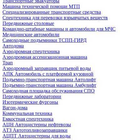
Транспортные эвакуаторы
Машина технической помощи МТП
Специализированные транспортные средства
Спецтехника для перевозки взрывчатых веществ
Передвижные столовые
Командно-штабные машины и автомобили для МЧС
Медицинские автомобили
Самоходные подъемники ТСПП-ГИРД
Автодома
Аэродромная спецтехника
Аэродромная ассенизационная машина
Трап
Аэродромный заправщик питьевой воды
АПК Автомобиль с платформой кузовной
Подъемно-транспортная машина Автолифт
Подъемно-транспортная машина Амбулифт
Самоходная площадка обслуживания СПО
Передвижные лаборатории
Изотермические фургоны
Вагон-дома
Коммунальная техника
Емкостная спецтехника
АЦН Автоцистерны нефтевозы
АТЗ Автотопливозаправщики
АЦПТ Автоцистерны для воды