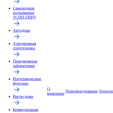
Самоходные
подъемники
ТСПП-ГИРД
Автодома
Аэродромная
спецтехника
Передвижные
лаборатории
Изотермические
фургоны
О
Переоборудование
Технол
компании
Вагон-дома
Коммунальная