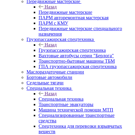
Передвижные мастерские
Назад
Передвижные мастерские
ПАРМ авторемонтная мастерская
ПАРМ с КМУ
Передвижные мастерские специального
назначения
Грузопассажирская спецтехника
Назад
Грузопассажирская спецтехника
Вахтовые автобусы серии "Берлога"
Транспортно-бытовые машины ТБМ
ГПА грузопассажирская спецтехника
Маслораздаточные станции
Бортовые автомобили
Седельные тягачи
Специальная техника
Назад
Специальная техника
Транспортные эвакуаторы
Машина технической помощи МТП
Специализированные транспортные
средства
Спецтехника для перевозки взрывчатых
веществ