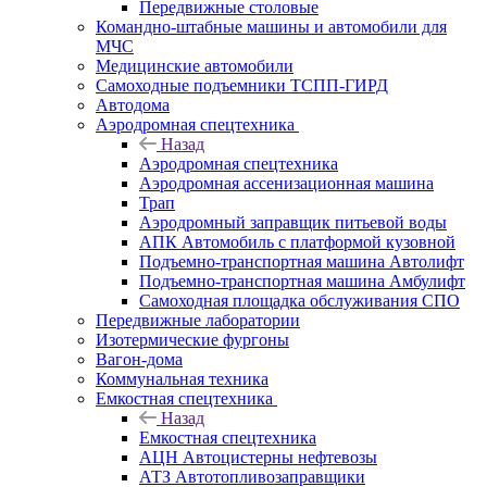
Передвижные столовые
Командно-штабные машины и автомобили для
МЧС
Медицинские автомобили
Самоходные подъемники ТСПП-ГИРД
Автодома
Аэродромная спецтехника
Назад
Аэродромная спецтехника
Аэродромная ассенизационная машина
Трап
Аэродромный заправщик питьевой воды
АПК Автомобиль с платформой кузовной
Подъемно-транспортная машина Автолифт
Подъемно-транспортная машина Амбулифт
Самоходная площадка обслуживания СПО
Передвижные лаборатории
Изотермические фургоны
Вагон-дома
Коммунальная техника
Емкостная спецтехника
Назад
Емкостная спецтехника
АЦН Автоцистерны нефтевозы
АТЗ Автотопливозаправщики