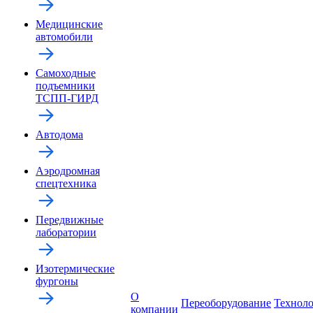
Медицинские
автомобили
Самоходные
подъемники
ТСПП-ГИРД
Автодома
Аэродромная
спецтехника
Передвижные
лаборатории
Изотермические
фургоны
О
Переоборудование
Технол
компании