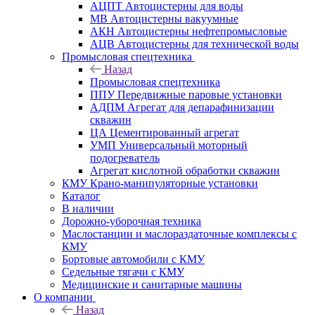
АЦПТ Автоцистерны для воды
МВ Автоцистерны вакуумные
АКН Автоцистерны нефтепромысловые
АЦВ Автоцистерны для технической воды
Промысловая спецтехника
Назад
Промысловая спецтехника
ППУ Передвижные паровые установки
АДПМ Агрегат для депарафинизации
скважин
ЦА Цементированный агрегат
УМП Универсальный моторный
подогреватель
Агрегат кислотной обработки скважин
КМУ Крано-манипуляторные установки
Каталог
В наличии
Дорожно-уборочная техника
Маслостанции и маслораздаточные комплексы с
КМУ
Бортовые автомобили с КМУ
Седельные тягачи с КМУ
Медицинские и санитарные машины
О компании
Назад