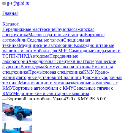
g-s@gird.ru
Главная
—
Каталог
Передвижные мастерские
Грузопассажирская
спецтехника
Маслораздаточные станции
Бортовые
автомобили
Седельные тягачи
Специальная
техника
Медицинские автомобили
Командно-штабные
машины и автомобили для МЧС
Самоходные подъемники
ТСПП-ГИРД
Автодома
Передвижные
лаборатории
Аэродромная спецтехника
Изотермические
фургоны
Вагон-дома
Коммунальная техника
Емкостная
спецтехника
Промысловая спецтехника
КМУ Крано-
манипуляторные установки
В наличии
Дорожно-уборочная
техника
Маслостанции и маслораздаточные комплексы с
КМУ
Бортовые автомобили с КМУ
Седельные тягачи с
КМУ
Медицинские и санитарные машины
—
Бортовой автомобиль Урал 4320 с КМУ РК 5.001