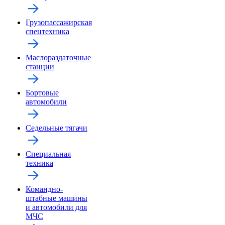
Грузопассажирская
спецтехника
Маслораздаточные
станции
Бортовые
автомобили
Седельные тягачи
Специальная
техника
Командно-
штабные машины
и автомобили для
МЧС