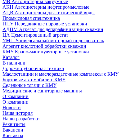
МВ Автоцистерны вакуумные
АКН Автоцистерны нефтепромысловые
АЦВ Автоцистерны для технической воды
Промысловая спецтехника
ППУ Передвижные паровые установки
АДПМ Агрегат для депарафинизации скважин
ЦА Цементированный агрегат
УМП Универсальный моторный подогреватель
Агрегат кислотной обработки скважин
КМУ Крано-манипуляторные установки
Каталог
В наличии
Дорожно-уборочная техника
Маслостанции и маслораздаточные комплексы с КМУ
Бортовые автомобили с КМУ
Седельные тягачи с КМУ
Медицинские и санитарные машины
О компании
О компании
Новости
Наша история
Наши разработки
Реквизиты
Вакансии
Контакты