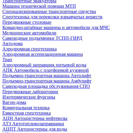
Транспортные эвакуаторы
Машина технической помощи МТП
Специализированные транспортные средства
Спецтехника для перевозки взрывчатых веществ
Передвижные столовые
Командно-штабные машины и автомобили для МЧС
Медицинские автомобили
Самоходные подъемники ТСПП-ГИРД
Автодома
Аэродромная спецтехника
Аэродромная ассенизационная машина
Трап
Аэродромный заправщик питьевой воды
АПК Автомобиль с платформой кузовной
Подъемно-транспортная машина Автолифт
Подъемно-транспортная машина Амбулифт
Самоходная площадка обслуживания СПО
Передвижные лаборатории
Изотермические фургоны
Вагон-дома
Коммунальная техника
Емкостная спецтехника
АЦН Автоцистерны нефтевозы
АТЗ Автотопливозаправщики
АЦПТ Автоцистерны для воды