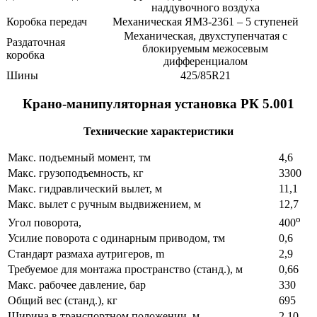
наддувочного воздуха
Коробка передач
Механическая ЯМЗ-2361 – 5 ступеней
Механическая, двухступенчатая с
Раздаточная
блокируемым межосевым
коробка
дифференциалом
Шины
425/85R21
Крано-манипуляторная установка РК 5.001
Технические характеристики
Макс. подъемный момент, тм
4,6
Макс. грузоподъемность, кг
3300
Макс. гидравлический вылет, м
11,1
Макс. вылет с ручным выдвижением, м
12,7
о
Угол поворота,
400
Усилие поворота с одинарным приводом, тм
0,6
Стандарт размаха аутригеров, m
2,9
Требуемое для монтажа пространство (станд.), м
0,66
Макс. рабочее давление, бар
330
Общий вес (станд.), кг
695
Ширина в транспортном положении, м
2,10