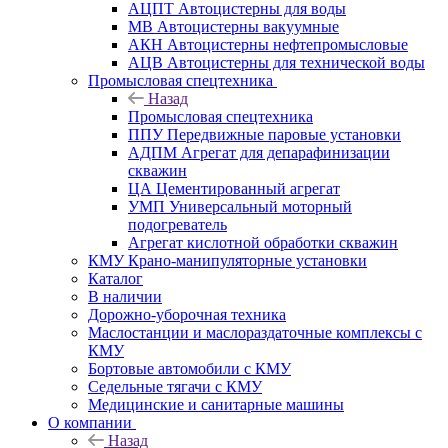
АЦПТ Автоцистерны для воды
МВ Автоцистерны вакуумные
АКН Автоцистерны нефтепромысловые
АЦВ Автоцистерны для технической воды
Промысловая спецтехника
Назад
Промысловая спецтехника
ППУ Передвижные паровые установки
АДПМ Агрегат для депарафинизации
скважин
ЦА Цементированный агрегат
УМП Универсальный моторный
подогреватель
Агрегат кислотной обработки скважин
КМУ Крано-манипуляторные установки
Каталог
В наличии
Дорожно-уборочная техника
Маслостанции и маслораздаточные комплексы с
КМУ
Бортовые автомобили с КМУ
Седельные тягачи с КМУ
Медицинские и санитарные машины
О компании
Назад