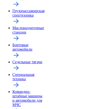
Грузопассажирская
спецтехника
Маслораздаточные
станции
Бортовые
автомобили
Седельные тягачи
Специальная
техника
Командно-
штабные машины
и автомобили для
МЧС