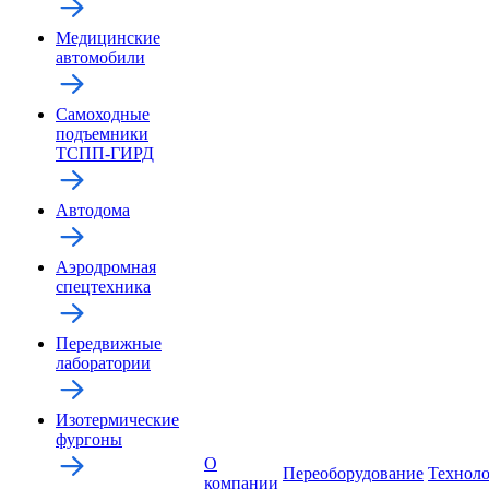
Медицинские
автомобили
Самоходные
подъемники
ТСПП-ГИРД
Автодома
Аэродромная
спецтехника
Передвижные
лаборатории
Изотермические
фургоны
О
Переоборудование
Технол
компании