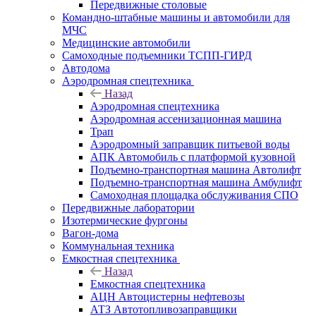
Передвижные столовые
Командно-штабные машины и автомобили для
МЧС
Медицинские автомобили
Самоходные подъемники ТСПП-ГИРД
Автодома
Аэродромная спецтехника
Назад
Аэродромная спецтехника
Аэродромная ассенизационная машина
Трап
Аэродромный заправщик питьевой воды
АПК Автомобиль с платформой кузовной
Подъемно-транспортная машина Автолифт
Подъемно-транспортная машина Амбулифт
Самоходная площадка обслуживания СПО
Передвижные лаборатории
Изотермические фургоны
Вагон-дома
Коммунальная техника
Емкостная спецтехника
Назад
Емкостная спецтехника
АЦН Автоцистерны нефтевозы
АТЗ Автотопливозаправщики