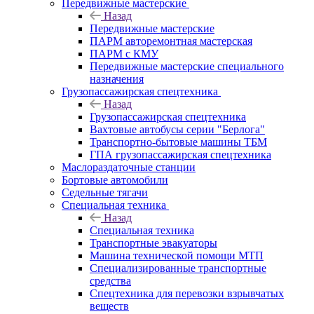
Передвижные мастерские
Назад
Передвижные мастерские
ПАРМ авторемонтная мастерская
ПАРМ с КМУ
Передвижные мастерские специального
назначения
Грузопассажирская спецтехника
Назад
Грузопассажирская спецтехника
Вахтовые автобусы серии "Берлога"
Транспортно-бытовые машины ТБМ
ГПА грузопассажирская спецтехника
Маслораздаточные станции
Бортовые автомобили
Седельные тягачи
Специальная техника
Назад
Специальная техника
Транспортные эвакуаторы
Машина технической помощи МТП
Специализированные транспортные
средства
Спецтехника для перевозки взрывчатых
веществ