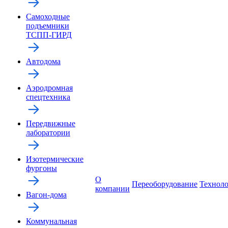
Самоходные
подъемники
ТСПП-ГИРД
Автодома
Аэродромная
спецтехника
Передвижные
лаборатории
Изотермические
фургоны
О
Переоборудование
Технол
компании
Вагон-дома
Коммунальная