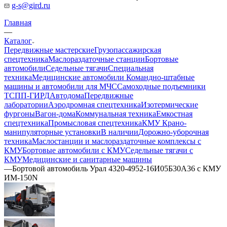
g-s@gird.ru
Главная
—
Каталог
Передвижные мастерские
Грузопассажирская
спецтехника
Маслораздаточные станции
Бортовые
автомобили
Седельные тягачи
Специальная
техника
Медицинские автомобили
Командно-штабные
машины и автомобили для МЧС
Самоходные подъемники
ТСПП-ГИРД
Автодома
Передвижные
лаборатории
Аэродромная спецтехника
Изотермические
фургоны
Вагон-дома
Коммунальная техника
Емкостная
спецтехника
Промысловая спецтехника
КМУ Крано-
манипуляторные установки
В наличии
Дорожно-уборочная
техника
Маслостанции и маслораздаточные комплексы с
КМУ
Бортовые автомобили с КМУ
Седельные тягачи с
КМУ
Медицинские и санитарные машины
—
Бортовой автомобиль Урал 4320-4952-16И05Б30А36 с КМУ
ИМ-150N