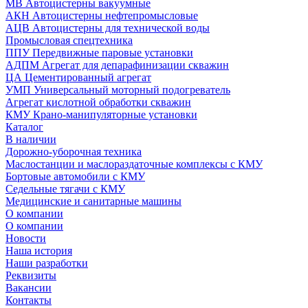
МВ Автоцистерны вакуумные
АКН Автоцистерны нефтепромысловые
АЦВ Автоцистерны для технической воды
Промысловая спецтехника
ППУ Передвижные паровые установки
АДПМ Агрегат для депарафинизации скважин
ЦА Цементированный агрегат
УМП Универсальный моторный подогреватель
Агрегат кислотной обработки скважин
КМУ Крано-манипуляторные установки
Каталог
В наличии
Дорожно-уборочная техника
Маслостанции и маслораздаточные комплексы с КМУ
Бортовые автомобили с КМУ
Седельные тягачи с КМУ
Медицинские и санитарные машины
О компании
О компании
Новости
Наша история
Наши разработки
Реквизиты
Вакансии
Контакты