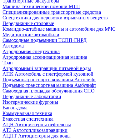
Транспортные эвакуаторы
Машина технической помощи МТП
Специализированные транспортные средства
Спецтехника для перевозки взрывчатых веществ
Передвижные столовые
Командно-штабные машины и автомобили для МЧС
Медицинские автомобили
Самоходные подъемники ТСПП-ГИРД
Автодома
Аэродромная спецтехника
Аэродромная ассенизационная машина
Трап
Аэродромный заправщик питьевой воды
АПК Автомобиль с платформой кузовной
Подъемно-транспортная машина Автолифт
Подъемно-транспортная машина Амбулифт
Самоходная площадка обслуживания СПО
Передвижные лаборатории
Изотермические фургоны
Вагон-дома
Коммунальная техника
Емкостная спецтехника
АЦН Автоцистерны нефтевозы
АТЗ Автотопливозаправщики
АЦПТ Автоцистерны для воды