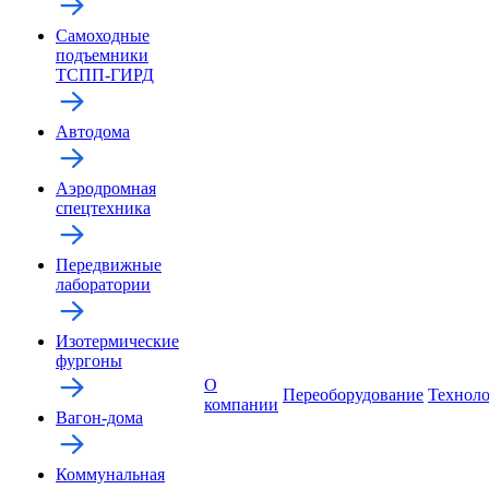
Самоходные
подъемники
ТСПП-ГИРД
Автодома
Аэродромная
спецтехника
Передвижные
лаборатории
Изотермические
фургоны
О
Переоборудование
Технол
компании
Вагон-дома
Коммунальная