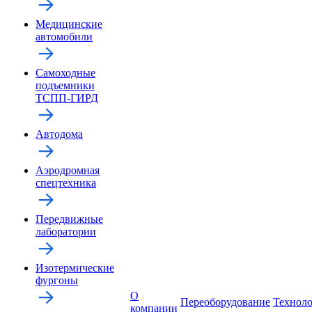
Медицинские
автомобили
Самоходные
подъемники
ТСПП-ГИРД
Автодома
Аэродромная
спецтехника
Передвижные
лаборатории
Изотермические
фургоны
О
Переоборудование
Технол
компании