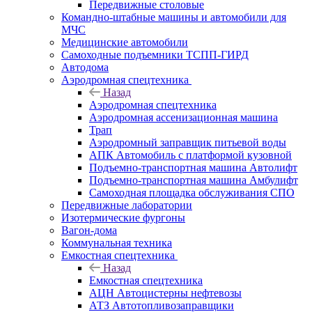
Передвижные столовые
Командно-штабные машины и автомобили для
МЧС
Медицинские автомобили
Самоходные подъемники ТСПП-ГИРД
Автодома
Аэродромная спецтехника
Назад
Аэродромная спецтехника
Аэродромная ассенизационная машина
Трап
Аэродромный заправщик питьевой воды
АПК Автомобиль с платформой кузовной
Подъемно-транспортная машина Автолифт
Подъемно-транспортная машина Амбулифт
Самоходная площадка обслуживания СПО
Передвижные лаборатории
Изотермические фургоны
Вагон-дома
Коммунальная техника
Емкостная спецтехника
Назад
Емкостная спецтехника
АЦН Автоцистерны нефтевозы
АТЗ Автотопливозаправщики