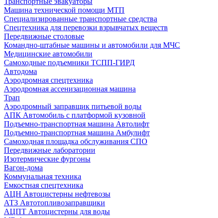
Транспортные эвакуаторы
Машина технической помощи МТП
Специализированные транспортные средства
Спецтехника для перевозки взрывчатых веществ
Передвижные столовые
Командно-штабные машины и автомобили для МЧС
Медицинские автомобили
Самоходные подъемники ТСПП-ГИРД
Автодома
Аэродромная спецтехника
Аэродромная ассенизационная машина
Трап
Аэродромный заправщик питьевой воды
АПК Автомобиль с платформой кузовной
Подъемно-транспортная машина Автолифт
Подъемно-транспортная машина Амбулифт
Самоходная площадка обслуживания СПО
Передвижные лаборатории
Изотермические фургоны
Вагон-дома
Коммунальная техника
Емкостная спецтехника
АЦН Автоцистерны нефтевозы
АТЗ Автотопливозаправщики
АЦПТ Автоцистерны для воды