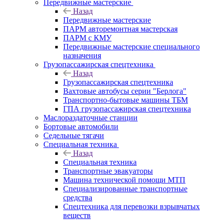
Передвижные мастерские
Назад
Передвижные мастерские
ПАРМ авторемонтная мастерская
ПАРМ с КМУ
Передвижные мастерские специального
назначения
Грузопассажирская спецтехника
Назад
Грузопассажирская спецтехника
Вахтовые автобусы серии "Берлога"
Транспортно-бытовые машины ТБМ
ГПА грузопассажирская спецтехника
Маслораздаточные станции
Бортовые автомобили
Седельные тягачи
Специальная техника
Назад
Специальная техника
Транспортные эвакуаторы
Машина технической помощи МТП
Специализированные транспортные
средства
Спецтехника для перевозки взрывчатых
веществ