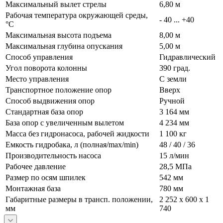
Максимальный вылет стрелы
6,80 м
Рабочая температура окружающей среды,
- 40 ... +40
°C
Максимальная высота подъема
8,00 м
Максимальная глубина опускания
5,00 м
Способ управления
Гидравлический
Угол поворота колонны
390 град.
Место управления
С земли
Транспортное положение опор
Вверх
Способ выдвижения опор
Ручной
Стандартная база опор
3 164 мм
База опор с увеличенным вылетом
4 234 мм
Масса без гидронасоса, рабочей жидкости
1 100 кг
Емкость гидробака, л (полная/max/min)
48 / 40 / 36
Производительность насоса
15 л/мин
Рабочее давление
28,5 МПа
Размер по осям шпилек
542 мм
Монтажная база
780 мм
Габаритные размеры в трансп. положении,
2 252 х 600 х 1
мм
740