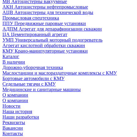
МВ Автоцистерны вакуумные
АКН Автоцистерны нефтепромысловые
АЦВ Автоцистерны для технической воды
Промысловая спецтехника
ППУ Передвижные паровые установки
АДПМ Агрегат для депарафинизации скважин
ЦА Цементированный агрегат
УМП Универсальный моторный подогреватель
Агрегат кислотной обработки скважин
КМУ Крано-манипуляторные установки
Каталог
В наличии
Дорожно-уборочная техника
Маслостанции и маслораздаточные комплексы с КМУ
Бортовые автомобили с КМУ
Седельные тягачи с КМУ
Медицинские и санитарные машины
О компании
О компании
Новости
Наша история
Наши разработки
Реквизиты
Вакансии
Контакты