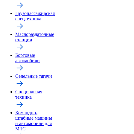
Грузопассажирская
спецтехника
Маслораздаточные
станции
Бортовые
автомобили
Седельные тягачи
Специальная
техника
Командно-
штабные машины
и автомобили для
МЧС