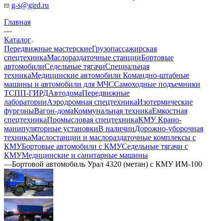
g-s@gird.ru
Главная
—
Каталог
Передвижные мастерские
Грузопассажирская
спецтехника
Маслораздаточные станции
Бортовые
автомобили
Седельные тягачи
Специальная
техника
Медицинские автомобили
Командно-штабные
машины и автомобили для МЧС
Самоходные подъемники
ТСПП-ГИРД
Автодома
Передвижные
лаборатории
Аэродромная спецтехника
Изотермические
фургоны
Вагон-дома
Коммунальная техника
Емкостная
спецтехника
Промысловая спецтехника
КМУ Крано-
манипуляторные установки
В наличии
Дорожно-уборочная
техника
Маслостанции и маслораздаточные комплексы с
КМУ
Бортовые автомобили с КМУ
Седельные тягачи с
КМУ
Медицинские и санитарные машины
—
Бортовой автомобиль Урал 4320 (метан) с КМУ ИМ-100