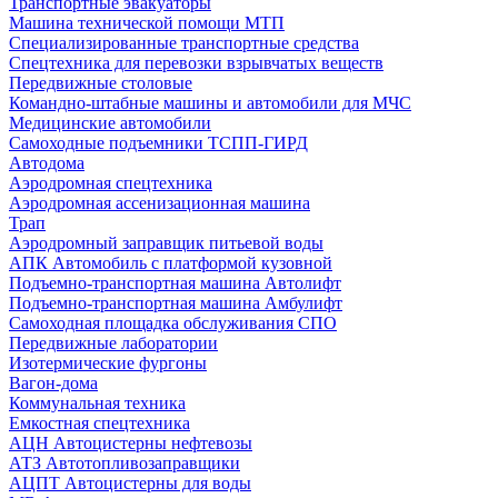
Транспортные эвакуаторы
Машина технической помощи МТП
Специализированные транспортные средства
Спецтехника для перевозки взрывчатых веществ
Передвижные столовые
Командно-штабные машины и автомобили для МЧС
Медицинские автомобили
Самоходные подъемники ТСПП-ГИРД
Автодома
Аэродромная спецтехника
Аэродромная ассенизационная машина
Трап
Аэродромный заправщик питьевой воды
АПК Автомобиль с платформой кузовной
Подъемно-транспортная машина Автолифт
Подъемно-транспортная машина Амбулифт
Самоходная площадка обслуживания СПО
Передвижные лаборатории
Изотермические фургоны
Вагон-дома
Коммунальная техника
Емкостная спецтехника
АЦН Автоцистерны нефтевозы
АТЗ Автотопливозаправщики
АЦПТ Автоцистерны для воды