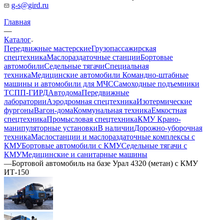
g-s@gird.ru
Главная
—
Каталог
Передвижные мастерские
Грузопассажирская
спецтехника
Маслораздаточные станции
Бортовые
автомобили
Седельные тягачи
Специальная
техника
Медицинские автомобили
Командно-штабные
машины и автомобили для МЧС
Самоходные подъемники
ТСПП-ГИРД
Автодома
Передвижные
лаборатории
Аэродромная спецтехника
Изотермические
фургоны
Вагон-дома
Коммунальная техника
Емкостная
спецтехника
Промысловая спецтехника
КМУ Крано-
манипуляторные установки
В наличии
Дорожно-уборочная
техника
Маслостанции и маслораздаточные комплексы с
КМУ
Бортовые автомобили с КМУ
Седельные тягачи с
КМУ
Медицинские и санитарные машины
—
Бортовой автомобиль на базе Урал 4320 (метан) с КМУ
ИТ-150