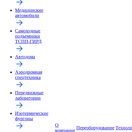
Медицинские
автомобили
Самоходные
подъемники
ТСПП-ГИРД
Автодома
Аэродромная
спецтехника
Передвижные
лаборатории
Изотермические
фургоны
О
Переоборудование
Технол
компании