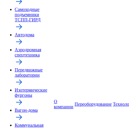
Самоходные
подъемники
ТСПП-ГИРД
Автодома
Аэродромная
спецтехника
Передвижные
лаборатории
Изотермические
фургоны
О
Переоборудование
Технол
компании
Вагон-дома
Коммунальная