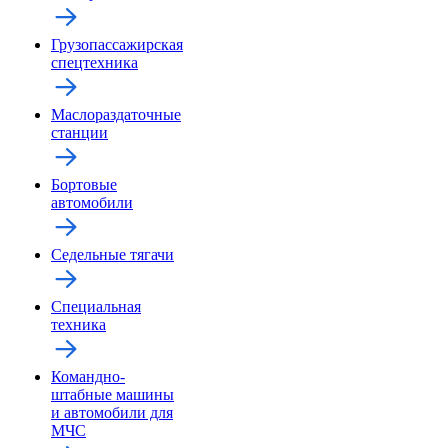
Грузопассажирская
спецтехника
Маслораздаточные
станции
Бортовые
автомобили
Седельные тягачи
Специальная
техника
Командно-
штабные машины
и автомобили для
МЧС