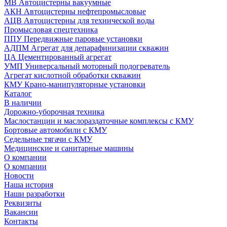
МВ Автоцистерны вакуумные
АКН Автоцистерны нефтепромысловые
АЦВ Автоцистерны для технической воды
Промысловая спецтехника
ППУ Передвижные паровые установки
АДПМ Агрегат для депарафинизации скважин
ЦА Цементированный агрегат
УМП Универсальный моторный подогреватель
Агрегат кислотной обработки скважин
КМУ Крано-манипуляторные установки
Каталог
В наличии
Дорожно-уборочная техника
Маслостанции и маслораздаточные комплексы с КМУ
Бортовые автомобили с КМУ
Седельные тягачи с КМУ
Медицинские и санитарные машины
О компании
О компании
Новости
Наша история
Наши разработки
Реквизиты
Вакансии
Контакты