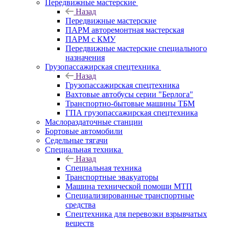
Передвижные мастерские
Назад
Передвижные мастерские
ПАРМ авторемонтная мастерская
ПАРМ с КМУ
Передвижные мастерские специального
назначения
Грузопассажирская спецтехника
Назад
Грузопассажирская спецтехника
Вахтовые автобусы серии "Берлога"
Транспортно-бытовые машины ТБМ
ГПА грузопассажирская спецтехника
Маслораздаточные станции
Бортовые автомобили
Седельные тягачи
Специальная техника
Назад
Специальная техника
Транспортные эвакуаторы
Машина технической помощи МТП
Специализированные транспортные
средства
Спецтехника для перевозки взрывчатых
веществ