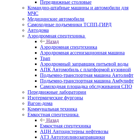
Передвижные столовые
Командно-штабные машины и автомобили для
МЧС
Медицинские автомобили
Самоходные подъемники ТСПП-ГИРД
Автодома
Аэродромная спецтехника
Назад
Аэродромная спецтехника
Аэродромная ассенизационная машина
Трап
Аэродромный заправщик питьевой воды
АПК Автомобиль с платформой кузовной
Подъемно-транспортная машина Автолифт
Подъемно-транспортная машина Амбулифт
Самоходная площадка обслуживания СПО
Передвижные лаборатории
Изотермические фургоны
Вагон-дома
Коммунальная техника
Емкостная спецтехника
Назад
Емкостная спецтехника
АЦН Автоцистерны нефтевозы
АТЗ Автотопливозаправщики