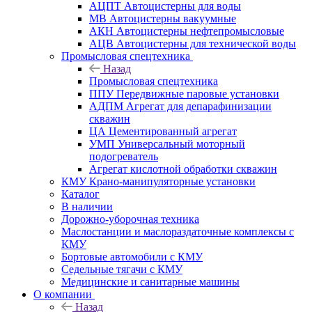
АЦПТ Автоцистерны для воды
МВ Автоцистерны вакуумные
АКН Автоцистерны нефтепромысловые
АЦВ Автоцистерны для технической воды
Промысловая спецтехника
Назад
Промысловая спецтехника
ППУ Передвижные паровые установки
АДПМ Агрегат для депарафинизации
скважин
ЦА Цементированный агрегат
УМП Универсальный моторный
подогреватель
Агрегат кислотной обработки скважин
КМУ Крано-манипуляторные установки
Каталог
В наличии
Дорожно-уборочная техника
Маслостанции и маслораздаточные комплексы с
КМУ
Бортовые автомобили с КМУ
Седельные тягачи с КМУ
Медицинские и санитарные машины
О компании
Назад