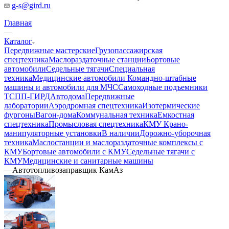
g-s@gird.ru
Главная
—
Каталог
Передвижные мастерские
Грузопассажирская
спецтехника
Маслораздаточные станции
Бортовые
автомобили
Седельные тягачи
Специальная
техника
Медицинские автомобили
Командно-штабные
машины и автомобили для МЧС
Самоходные подъемники
ТСПП-ГИРД
Автодома
Передвижные
лаборатории
Аэродромная спецтехника
Изотермические
фургоны
Вагон-дома
Коммунальная техника
Емкостная
спецтехника
Промысловая спецтехника
КМУ Крано-
манипуляторные установки
В наличии
Дорожно-уборочная
техника
Маслостанции и маслораздаточные комплексы с
КМУ
Бортовые автомобили с КМУ
Седельные тягачи с
КМУ
Медицинские и санитарные машины
—
Автотопливозаправщик КамАз