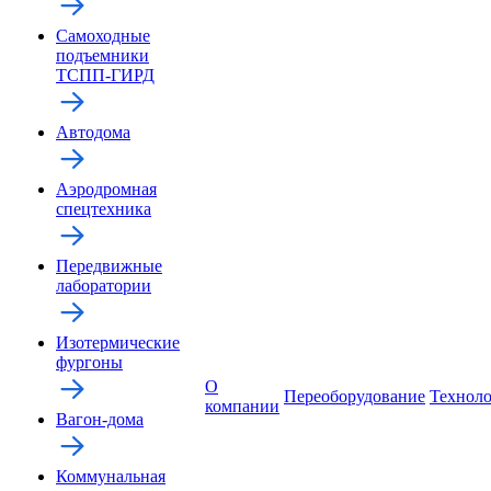
Самоходные
подъемники
ТСПП-ГИРД
Автодома
Аэродромная
спецтехника
Передвижные
лаборатории
Изотермические
фургоны
О
Переоборудование
Технол
компании
Вагон-дома
Коммунальная