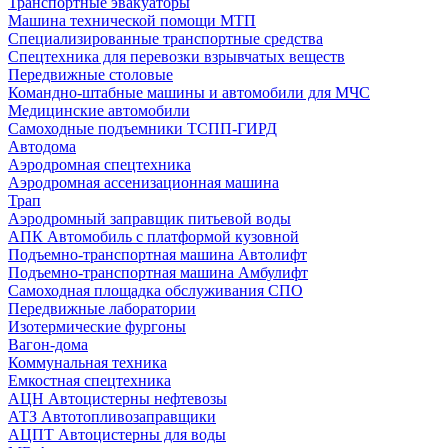
Транспортные эвакуаторы
Машина технической помощи МТП
Специализированные транспортные средства
Спецтехника для перевозки взрывчатых веществ
Передвижные столовые
Командно-штабные машины и автомобили для МЧС
Медицинские автомобили
Самоходные подъемники ТСПП-ГИРД
Автодома
Аэродромная спецтехника
Аэродромная ассенизационная машина
Трап
Аэродромный заправщик питьевой воды
АПК Автомобиль с платформой кузовной
Подъемно-транспортная машина Автолифт
Подъемно-транспортная машина Амбулифт
Самоходная площадка обслуживания СПО
Передвижные лаборатории
Изотермические фургоны
Вагон-дома
Коммунальная техника
Емкостная спецтехника
АЦН Автоцистерны нефтевозы
АТЗ Автотопливозаправщики
АЦПТ Автоцистерны для воды