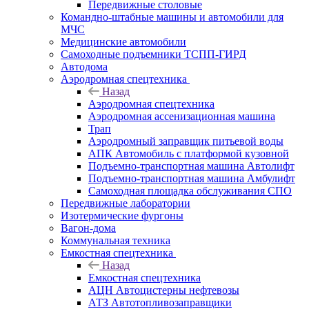
Передвижные столовые
Командно-штабные машины и автомобили для
МЧС
Медицинские автомобили
Самоходные подъемники ТСПП-ГИРД
Автодома
Аэродромная спецтехника
Назад
Аэродромная спецтехника
Аэродромная ассенизационная машина
Трап
Аэродромный заправщик питьевой воды
АПК Автомобиль с платформой кузовной
Подъемно-транспортная машина Автолифт
Подъемно-транспортная машина Амбулифт
Самоходная площадка обслуживания СПО
Передвижные лаборатории
Изотермические фургоны
Вагон-дома
Коммунальная техника
Емкостная спецтехника
Назад
Емкостная спецтехника
АЦН Автоцистерны нефтевозы
АТЗ Автотопливозаправщики