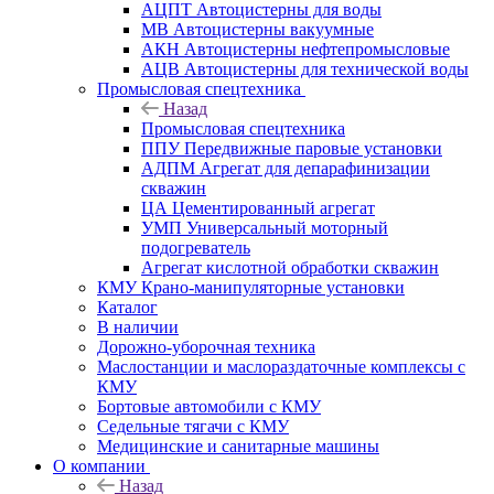
АЦПТ Автоцистерны для воды
МВ Автоцистерны вакуумные
АКН Автоцистерны нефтепромысловые
АЦВ Автоцистерны для технической воды
Промысловая спецтехника
Назад
Промысловая спецтехника
ППУ Передвижные паровые установки
АДПМ Агрегат для депарафинизации
скважин
ЦА Цементированный агрегат
УМП Универсальный моторный
подогреватель
Агрегат кислотной обработки скважин
КМУ Крано-манипуляторные установки
Каталог
В наличии
Дорожно-уборочная техника
Маслостанции и маслораздаточные комплексы с
КМУ
Бортовые автомобили с КМУ
Седельные тягачи с КМУ
Медицинские и санитарные машины
О компании
Назад