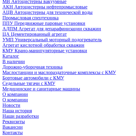
МВ Автоцистерны вакуумные
АКН Автоцистерны нефтепромысловые
АЦВ Автоцистерны для технической воды
Промысловая спецтехника
ППУ Передвижные паровые установки
АДПМ Агрегат для депарафинизации скважин
ЦА Цементированный агрегат
УМП Универсальный моторный подогреватель
Агрегат кислотной обработки скважин
КМУ Крано-манипуляторные установки
Каталог
В наличии
Дорожно-уборочная техника
Маслостанции и маслораздаточные комплексы с КМУ
Бортовые автомобили с КМУ
Седельные тягачи с КМУ
Медицинские и санитарные машины
О компании
О компании
Новости
Наша история
Наши разработки
Реквизиты
Вакансии
Контакты