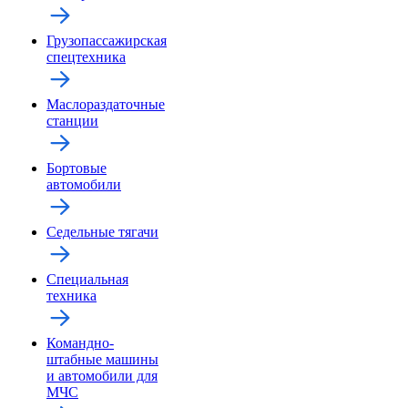
Грузопассажирская
спецтехника
Маслораздаточные
станции
Бортовые
автомобили
Седельные тягачи
Специальная
техника
Командно-
штабные машины
и автомобили для
МЧС