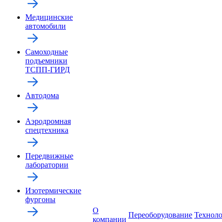
Медицинские
автомобили
Самоходные
подъемники
ТСПП-ГИРД
Автодома
Аэродромная
спецтехника
Передвижные
лаборатории
Изотермические
фургоны
О
Переоборудование
Технол
компании