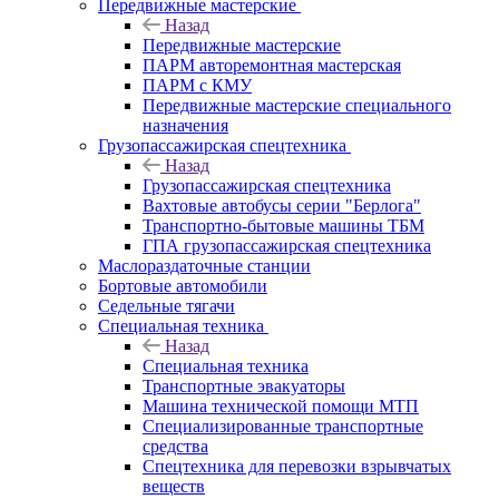
Передвижные мастерские
Назад
Передвижные мастерские
ПАРМ авторемонтная мастерская
ПАРМ с КМУ
Передвижные мастерские специального
назначения
Грузопассажирская спецтехника
Назад
Грузопассажирская спецтехника
Вахтовые автобусы серии "Берлога"
Транспортно-бытовые машины ТБМ
ГПА грузопассажирская спецтехника
Маслораздаточные станции
Бортовые автомобили
Седельные тягачи
Специальная техника
Назад
Специальная техника
Транспортные эвакуаторы
Машина технической помощи МТП
Специализированные транспортные
средства
Спецтехника для перевозки взрывчатых
веществ