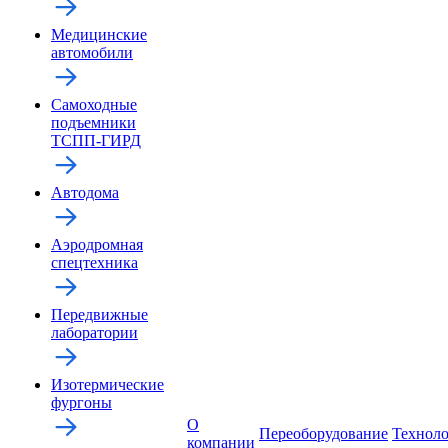
Медицинские
автомобили
Самоходные
подъемники
ТСПП-ГИРД
Автодома
Аэродромная
спецтехника
Передвижные
лаборатории
Изотермические
фургоны
О
Переоборудование
Технол
компании