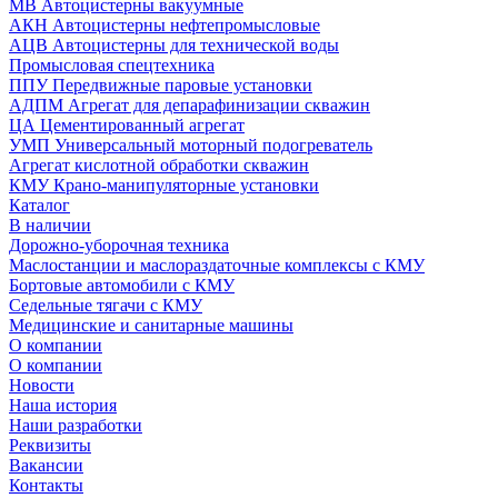
МВ Автоцистерны вакуумные
АКН Автоцистерны нефтепромысловые
АЦВ Автоцистерны для технической воды
Промысловая спецтехника
ППУ Передвижные паровые установки
АДПМ Агрегат для депарафинизации скважин
ЦА Цементированный агрегат
УМП Универсальный моторный подогреватель
Агрегат кислотной обработки скважин
КМУ Крано-манипуляторные установки
Каталог
В наличии
Дорожно-уборочная техника
Маслостанции и маслораздаточные комплексы с КМУ
Бортовые автомобили с КМУ
Седельные тягачи с КМУ
Медицинские и санитарные машины
О компании
О компании
Новости
Наша история
Наши разработки
Реквизиты
Вакансии
Контакты