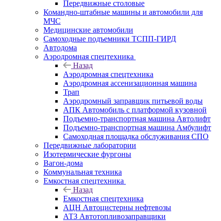
Передвижные столовые
Командно-штабные машины и автомобили для
МЧС
Медицинские автомобили
Самоходные подъемники ТСПП-ГИРД
Автодома
Аэродромная спецтехника
Назад
Аэродромная спецтехника
Аэродромная ассенизационная машина
Трап
Аэродромный заправщик питьевой воды
АПК Автомобиль с платформой кузовной
Подъемно-транспортная машина Автолифт
Подъемно-транспортная машина Амбулифт
Самоходная площадка обслуживания СПО
Передвижные лаборатории
Изотермические фургоны
Вагон-дома
Коммунальная техника
Емкостная спецтехника
Назад
Емкостная спецтехника
АЦН Автоцистерны нефтевозы
АТЗ Автотопливозаправщики