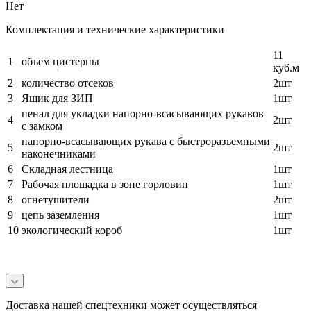
Нет
Комплектация и технические характеристики
11
1
объем цистерны
куб.м
2
количество отсеков
2шт
3
Ящик для ЗИП
1шт
пенал для укладки напорно-всасывающих рукавов
4
2шт
с замком
напорно-всасывающих рукава с быстроразъемными
5
2шт
наконечниками
6
Складная лестница
1шт
7
Рабочая площадка в зоне горловин
1шт
8
огнетушители
2шт
9
цепь заземления
1шт
10
экологический короб
1шт
Доставка нашей спецтехники может осуществляться