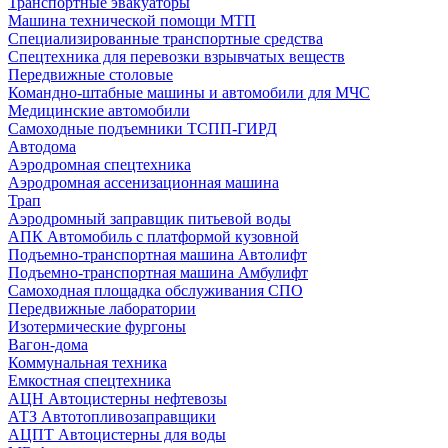
Транспортные эвакуаторы
Машина технической помощи МТП
Специализированные транспортные средства
Спецтехника для перевозки взрывчатых веществ
Передвижные столовые
Командно-штабные машины и автомобили для МЧС
Медицинские автомобили
Самоходные подъемники ТСПП-ГИРД
Автодома
Аэродромная спецтехника
Аэродромная ассенизационная машина
Трап
Аэродромный заправщик питьевой воды
АПК Автомобиль с платформой кузовной
Подъемно-транспортная машина Автолифт
Подъемно-транспортная машина Амбулифт
Самоходная площадка обслуживания СПО
Передвижные лаборатории
Изотермические фургоны
Вагон-дома
Коммунальная техника
Емкостная спецтехника
АЦН Автоцистерны нефтевозы
АТЗ Автотопливозаправщики
АЦПТ Автоцистерны для воды