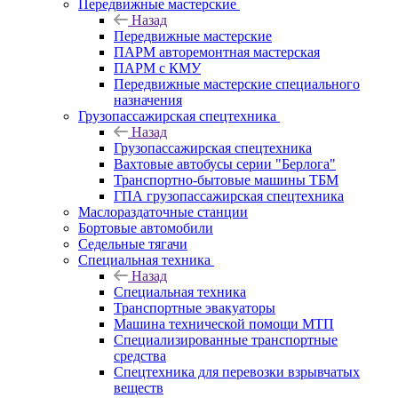
Передвижные мастерские
Назад
Передвижные мастерские
ПАРМ авторемонтная мастерская
ПАРМ с КМУ
Передвижные мастерские специального
назначения
Грузопассажирская спецтехника
Назад
Грузопассажирская спецтехника
Вахтовые автобусы серии "Берлога"
Транспортно-бытовые машины ТБМ
ГПА грузопассажирская спецтехника
Маслораздаточные станции
Бортовые автомобили
Седельные тягачи
Специальная техника
Назад
Специальная техника
Транспортные эвакуаторы
Машина технической помощи МТП
Специализированные транспортные
средства
Спецтехника для перевозки взрывчатых
веществ