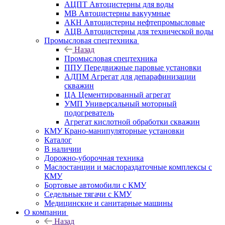
АЦПТ Автоцистерны для воды
МВ Автоцистерны вакуумные
АКН Автоцистерны нефтепромысловые
АЦВ Автоцистерны для технической воды
Промысловая спецтехника
Назад
Промысловая спецтехника
ППУ Передвижные паровые установки
АДПМ Агрегат для депарафинизации
скважин
ЦА Цементированный агрегат
УМП Универсальный моторный
подогреватель
Агрегат кислотной обработки скважин
КМУ Крано-манипуляторные установки
Каталог
В наличии
Дорожно-уборочная техника
Маслостанции и маслораздаточные комплексы с
КМУ
Бортовые автомобили с КМУ
Седельные тягачи с КМУ
Медицинские и санитарные машины
О компании
Назад