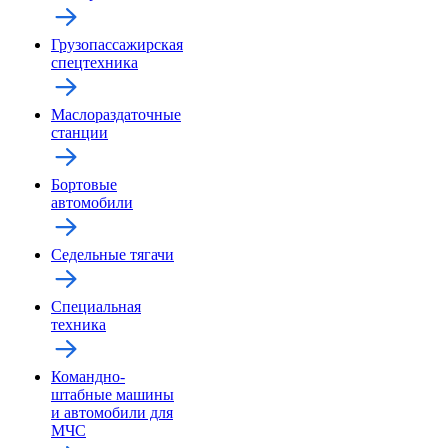
Грузопассажирская
спецтехника
Маслораздаточные
станции
Бортовые
автомобили
Седельные тягачи
Специальная
техника
Командно-
штабные машины
и автомобили для
МЧС