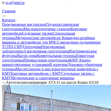
g-s@gird.ru
Главная
—
Каталог
Передвижные мастерские
Грузопассажирская
спецтехника
Маслораздаточные станции
Бортовые
автомобили
Седельные тягачи
Специальная
техника
Медицинские автомобили
Командно-штабные
машины и автомобили для МЧС
Самоходные подъемники
ТСПП-ГИРД
Автодома
Передвижные
лаборатории
Аэродромная спецтехника
Изотермические
фургоны
Вагон-дома
Коммунальная техника
Емкостная
спецтехника
Промысловая спецтехника
КМУ Крано-
манипуляторные установки
В наличии
Дорожно-уборочная
техника
Маслостанции и маслораздаточные комплексы с
КМУ
Бортовые автомобили с КМУ
Седельные тягачи с
КМУ
Медицинские и санитарные машины
—
Автотопливозаправщик АТЗ-11 на шасси Камаз 43118